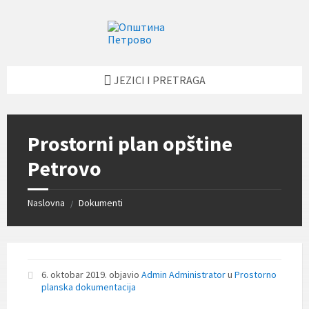
Skip
Skip
Skip
Skip
to
to
to
to
content
left
right
footer
sidebar
sidebar
JEZICI I PRETRAGA
Prostorni plan opštine
Petrovo
Naslovna
Dokumenti
/
6. oktobar 2019.
objavio
Admin Administrator
u
Prostorno
planska dokumentacija