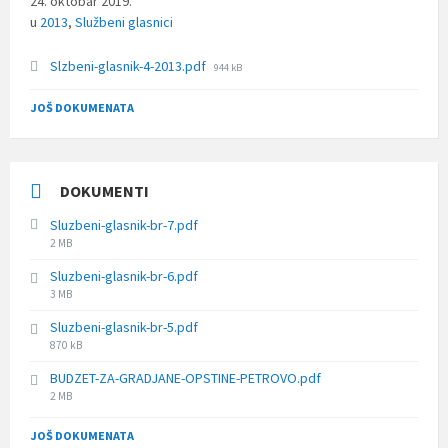
24. oktobar 2019.
u
2013
,
Službeni glasnici
File
Slzbeni-glasnik-4-2013.pdf
944 kB
size:
JOŠ DOKUMENATA
DOKUMENTI
Sluzbeni-glasnik-br-7.pdf
File
2 MB
size:
Sluzbeni-glasnik-br-6.pdf
File
3 MB
size:
Sluzbeni-glasnik-br-5.pdf
File
870 kB
size:
BUDZET-ZA-GRADJANE-OPSTINE-PETROVO.pdf
File
2 MB
size:
JOŠ DOKUMENATA