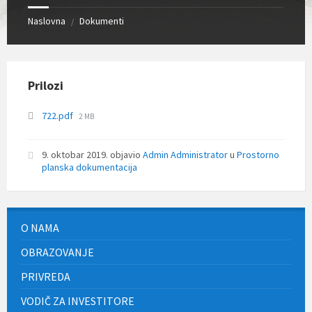
Naslovna
Dokumenti
/
Prilozi
File
722.pdf
2 MB
size:
9. oktobar 2019.
objavio
Admin Administrator
u
Prostorno
planska dokumentacija
O NAMA
OBRAZOVANJE
PRIVREDA
VODIČ ZA INVESTITORE