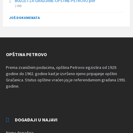
BUDZET-ZA-GRADJANE-OPSTINE-PETROVO.pdf
File
2 MB
size:
JOŠ DOKUMENATA
OPŠTINA PETROVO
Prema zvaničnim podacima, opština Petrovo egzistira od 1929.
godine do 1962. godine kad je izvršeno njeno pripajanje opštini
Gračanica. Status opštine vraćen joj je referendumom građana 1991.
godine.
DOGAĐAJI U NAJAVI
Nema događaja