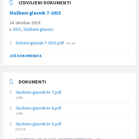
IZDVOJENI DOKUMENTI
Službeni glasnik 7-2015
24. oktobar 2019.
u
2015
,
Službeni glasnici
File
Slzbeni-glasnik-7-2015.pdf
541 kB
size:
JOŠ DOKUMENATA
DOKUMENTI
Sluzbeni-glasnik-br-7.pdf
File
2 MB
size:
Sluzbeni-glasnik-br-6.pdf
File
3 MB
size:
Sluzbeni-glasnik-br-5.pdf
File
870 kB
size: