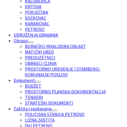
KALUĐERICA
KRTOVA
PORJEČINA
SOČKOVAC
KARANOVAC
PETROVO
UDRUŽENJA GRAĐANA
Obrasci
BORAČKO INVALIDSKA OBLAST
MATIČNI URED
PREDUZETNICI
OBRASCI IZJAVA
PROSTORNO UREĐENJE I STAMBENO-
KOMUNALNI POSLOVI
Dokumenti
BUDŽET
PROSTORNO PLANSKA DOKUMENTACIJA
TENDERI
STRATEŠKI DOKUMENTI
Zažtita i spašavanje
POLICISKA STANICA PETROVO
LIČNA ZAŠTITA
DVJ PETROVO