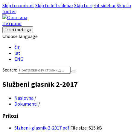
Skip to content
Skip to left sidebar
Skip to right sidebar
Skip to
footer
Jezici i pretraga
Choose language:
ćir
lat
ENG
Search:
Službeni glasnik 2-2017
Naslovna
/
Dokumenti
/
Prilozi
Slzbeni-glasnik-2-2017.pdf
File size:
615 kB