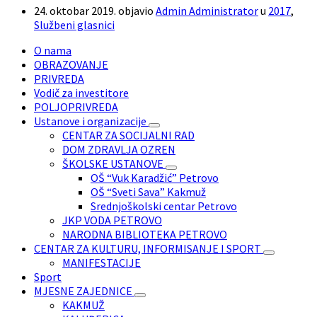
24. oktobar 2019.
objavio
Admin Administrator
u
2017
,
Službeni glasnici
O nama
OBRAZOVANJE
PRIVREDA
Vodič za investitore
POLJOPRIVREDA
Ustanove i organizacije
CENTAR ZA SOCIJALNI RAD
DOM ZDRAVLJA OZREN
ŠKOLSKE USTANOVE
OŠ “Vuk Karadžić” Petrovo
OŠ “Sveti Sava” Kakmuž
Srednjoškolski centar Petrovo
JKP VODA PETROVO
NARODNA BIBLIOTEKA PETROVO
CENTAR ZA KULTURU, INFORMISANJE I SPORT
MANIFESTACIJE
Sport
MJESNE ZAJEDNICE
KAKMUŽ