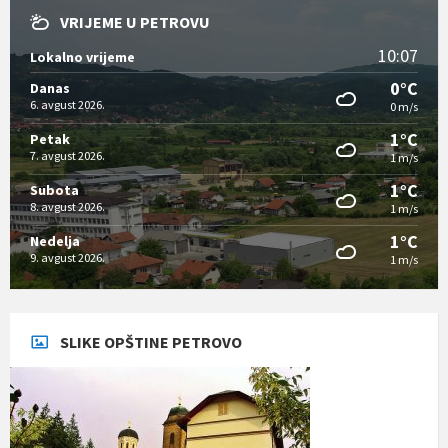
VRIJEME U PETROVU
10:07
Lokalno vrijeme
0°C
Danas
6. avgust 2026.
0 m/s
1°C
Petak
7. avgust 2026.
1 m/s
1°C
Subota
8. avgust 2026.
1 m/s
1°C
Nedelja
9. avgust 2026.
1 m/s
SLIKE OPŠTINE PETROVO