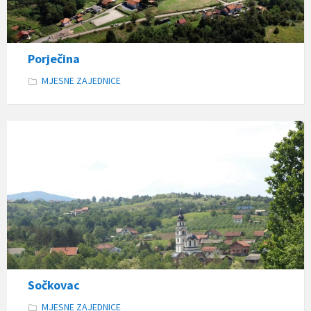
Porječina
MJESNE ZAJEDNICE
Sočkovac
MJESNE ZAJEDNICE