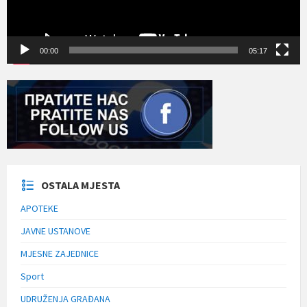
00:00
05:17
OSTALA MJESTA
APOTEKE
JAVNE USTANOVE
MJESNE ZAJEDNICE
Sport
UDRUŽENJA GRAĐANA