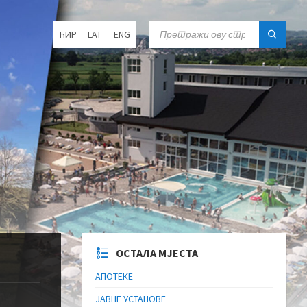
Choose
SEARCH:
ЋИР
LAT
ENG
language:
ОСТАЛА МЈЕСТА
АПОТЕКЕ
ЈАВНЕ УСТАНОВЕ