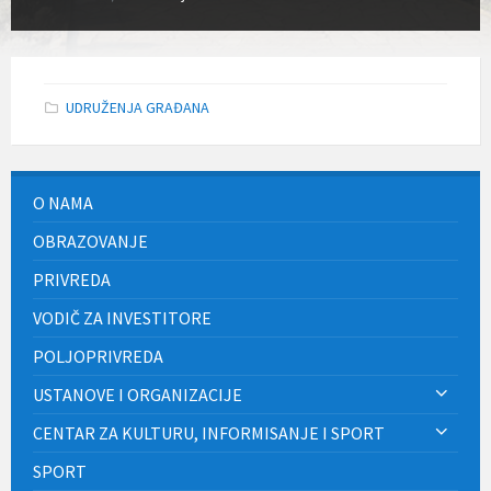
UDRUŽENJA GRAĐANA
O NAMA
OBRAZOVANJE
PRIVREDA
VODIČ ZA INVESTITORE
POLJOPRIVREDA
USTANOVE I ORGANIZACIJE
CENTAR ZA KULTURU, INFORMISANJE I SPORT
SPORT