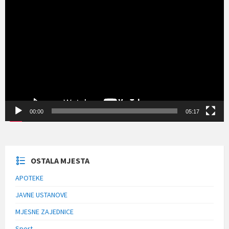
Прегледач
видео
записа
00:00
05:17
OSTALA MJESTA
APOTEKE
JAVNE USTANOVE
MJESNE ZAJEDNICE
Sport