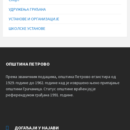
УДРУЖЕЊА ГРАЂАНА
УСТАНОВЕ И ОРГАНИЗАЦИЈЕ
ШКОЛСКЕ УСТАНОВЕ
ОПШТИНА ПЕТРОВО
Према званичним подацима, општина Петрово егзистира од
1929. године до 1962. године кад је извршено њено припајање
општини Грачаница. Статус општине враћен јој је
референдумом грађана 1991. године.
ДОГАЂАЈИ У НАЈАВИ