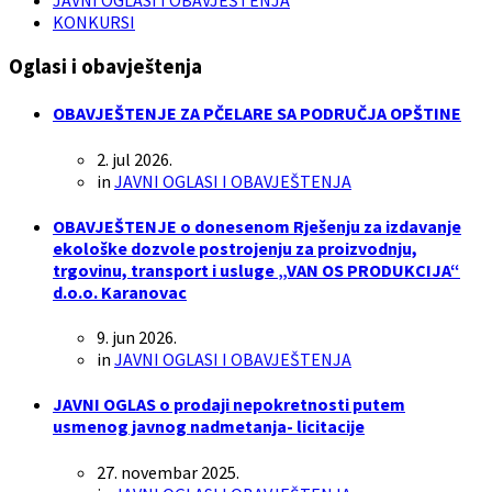
JAVNI OGLASI I OBAVJEŠTENJA
KONKURSI
Oglasi i obavještenja
OBAVJEŠTENJE ZA PČELARE SA PODRUČJA OPŠTINE
2. jul 2026.
in
JAVNI OGLASI I OBAVJEŠTENJA
OBAVJEŠTENJE o donesenom Rješenju za izdavanje
ekološke dozvole postrojenju za proizvodnju,
trgovinu, transport i usluge „VAN OS PRODUKCIJA“
d.o.o. Karanovac
9. jun 2026.
in
JAVNI OGLASI I OBAVJEŠTENJA
JAVNI OGLAS o prodaji nepokretnosti putem
usmenog javnog nadmetanja- licitacije
27. novembar 2025.