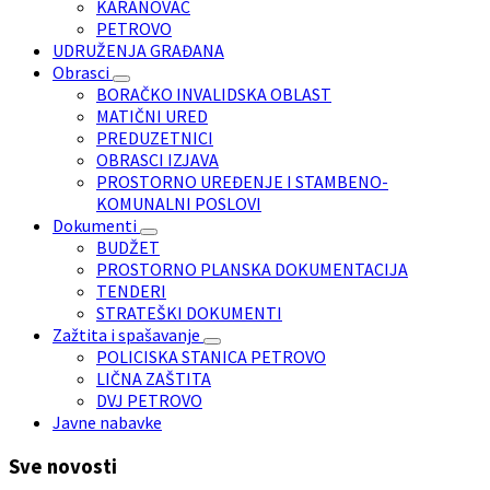
KARANOVAC
PETROVO
UDRUŽENJA GRAĐANA
Obrasci
BORAČKO INVALIDSKA OBLAST
MATIČNI URED
PREDUZETNICI
OBRASCI IZJAVA
PROSTORNO UREĐENJE I STAMBENO-
KOMUNALNI POSLOVI
Dokumenti
BUDŽET
PROSTORNO PLANSKA DOKUMENTACIJA
TENDERI
STRATEŠKI DOKUMENTI
Zažtita i spašavanje
POLICISKA STANICA PETROVO
LIČNA ZAŠTITA
DVJ PETROVO
Javne nabavke
Sve novosti