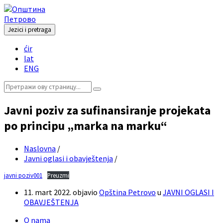
Skip
Skip
Skip
Skip
to
to
to
to
content
left
right
footer
Jezici i pretraga
sidebar
sidebar
Choose
ćir
language:
lat
ENG
Search:
Javni poziv za sufinansiranje projekata
po principu „marka na marku“
Naslovna
/
Javni oglasi i obavještenja
/
javni poziv001
Preuzmi
11. mart 2022.
objavio
Opština Petrovo
u
JAVNI OGLASI I
OBAVJEŠTENJA
O nama