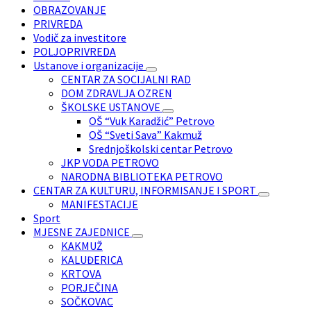
OBRAZOVANJE
PRIVREDA
Vodič za investitore
POLJOPRIVREDA
Ustanove i organizacije
CENTAR ZA SOCIJALNI RAD
DOM ZDRAVLJA OZREN
ŠKOLSKE USTANOVE
OŠ “Vuk Karadžić” Petrovo
OŠ “Sveti Sava” Kakmuž
Srednjoškolski centar Petrovo
JKP VODA PETROVO
NARODNA BIBLIOTEKA PETROVO
CENTAR ZA KULTURU, INFORMISANJE I SPORT
MANIFESTACIJE
Sport
MJESNE ZAJEDNICE
KAKMUŽ
KALUĐERICA
KRTOVA
PORJEČINA
SOČKOVAC