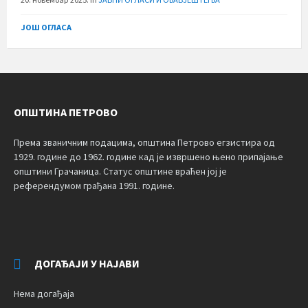
ЈОШ ОГЛАСА
ОПШТИНА ПЕТРОВО
Према званичним подацима, општина Петрово егзистира од
1929. године до 1962. године кад је извршено њено припајање
општини Грачаница. Статус општине враћен јој је
референдумом грађана 1991. године.
ДОГАЂАЈИ У НАЈАВИ
Нема догађаја