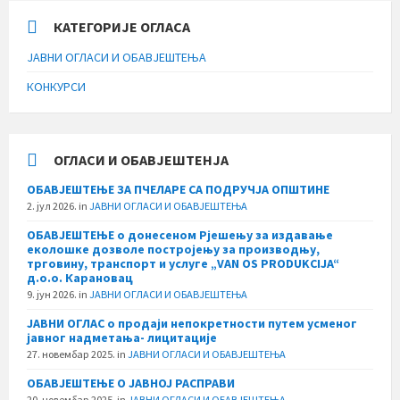
КАТЕГОРИЈЕ ОГЛАСА
ЈАВНИ ОГЛАСИ И ОБАВЈЕШТЕЊА
КОНКУРСИ
ОГЛАСИ И ОБАВЈЕШТЕНЈА
ОБАВЈЕШТЕЊЕ ЗА ПЧЕЛАРЕ СА ПОДРУЧЈА ОПШТИНЕ
2. јул 2026.
in
ЈАВНИ ОГЛАСИ И ОБАВЈЕШТЕЊА
ОБАВЈЕШТЕЊЕ о донесеном Рјешењу за издавање
еколошке дозволе постројењу за производњу,
трговину, транспорт и услуге „VAN OS PRODUKCIJA“
д.о.о. Карановац
9. јун 2026.
in
ЈАВНИ ОГЛАСИ И ОБАВЈЕШТЕЊА
ЈАВНИ ОГЛАС о продаји непокретности путем усменог
јавног надметања- лицитације
27. новембар 2025.
in
ЈАВНИ ОГЛАСИ И ОБАВЈЕШТЕЊА
ОБАВЈЕШТЕЊЕ О ЈАВНОЈ РАСПРАВИ
20. новембар 2025.
in
ЈАВНИ ОГЛАСИ И ОБАВЈЕШТЕЊА