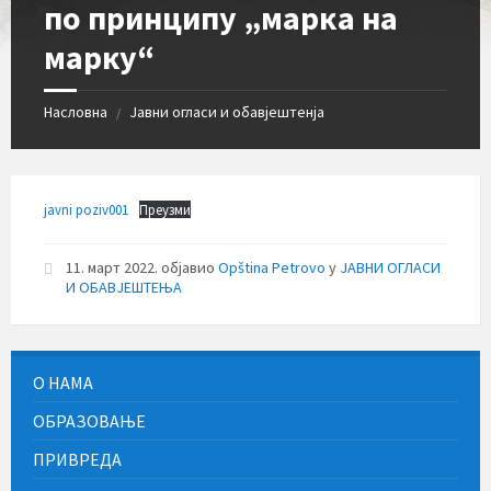
по принципу „марка на
марку“
Насловна
Јавни огласи и обавјештенја
/
javni poziv001
Преузми
11. март 2022.
објавио
Opština Petrovo
у
ЈАВНИ ОГЛАСИ
И ОБАВЈЕШТЕЊА
О НАМА
ОБРАЗОВАЊЕ
ПРИВРЕДА