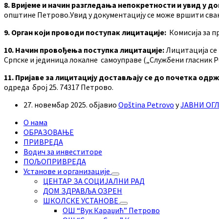
8. Вријеме и начин разгледања непокретности и увид у д
општине Петрово.Увид у документацију се може вршити свак
9. Орган који проводи поступак лицитације:
Комисија за п
10. Начин провођења поступка лицитације:
Лицитација се 
Српске и јединица локалне самоуправе („Службени гласник Ре
11. Пријаве за лицитацију достављају се до почетка од
одреда број 25. 74317 Петрово.
27. новембар 2025.
објавио
Opština Petrovo
у
ЈАВНИ ОГ
О нама
ОБРАЗОВАЊЕ
ПРИВРЕДА
Водич за инвеститоре
ПОЉОПРИВРЕДА
Установе и организације
ЦЕНТАР ЗА СОЦИЈАЛНИ РАД
ДОМ ЗДРАВЉА ОЗРЕН
ШКОЛСКЕ УСТАНОВЕ
ОШ “Вук Караџић” Петрово