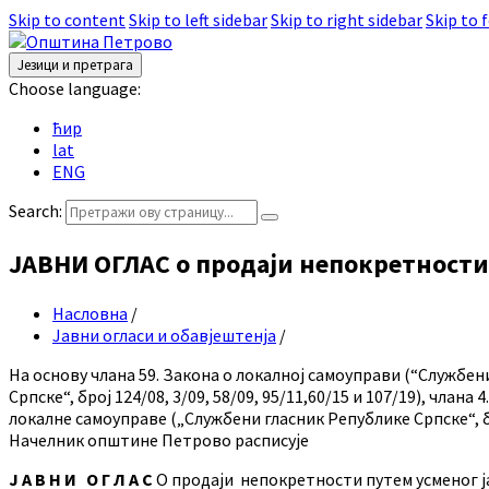
Skip to content
Skip to left sidebar
Skip to right sidebar
Skip to 
Језици и претрага
Choose language:
ћир
lat
ENG
Search:
ЈАВНИ ОГЛАС о продаји непокретности
Насловна
/
Јавни огласи и обавјештенја
/
На основу члана 59. Закона о локалној самоуправи (“Службени
Српске“, број 124/08, 3/09, 58/09, 95/11,60/15 и 107/19), чла
локалне самоуправе („Службени гласник Републике Српске“, б
Начелник општине Петрово расписује
Ј А В Н И О Г Л А С
О продаји непокретности путем усменог 