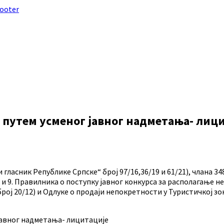
footer
 путем усменог јавног надметања- лиц
 гласник Републике Српске“ број 97/16,36/19 и 61/21), члана 
на 4. и 9. Правилника о поступку јавног конкурса за располагањ
рој 20/12) и Одлуке о продаји непокретности у Туристичкој зо
јавног надметања- лицитације