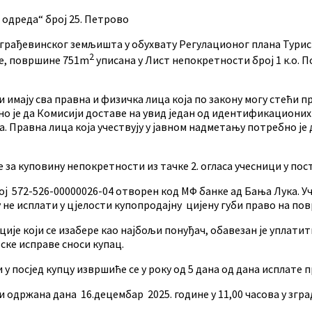
одреда“ број 25. Петрово
грађевинског земљишта у обухвату Регулационог плана Турист
2
се, површине 751m
уписана у Лист непокретности број 1 к.о.
и имају сва правна и физичка лица која по закону могу стећи 
но је да Комисији доставе на увид један од идентификационих
 Правна лица која учествују у јавном надметању потребно је д
 за куповину непокретности из тачке 2. огласа учесници у пост
ој 572-526-00000026-04 отворен код МФ банке ад Бањa Лука. 
не исплати у цјелости купопродајну цијену губи право на пов
ије који се изабере као најбољи понуђач, обавезан је уплатити
ске исправе сноси купац.
у посјед купцу извршиће се у року од 5 дана од дана исплате п
 одржана дана 16.децембар 2025. године у 11,00 часова у зг