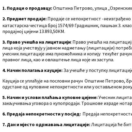
1. Подаци о продавцу:
Општина Петрово, улица „Озренских 
2. Предмет продаје:
Продаје се непокретност -неизграђено 
катастарска честица број 1574/69 Градишник, пашњак 3. кла
продајној цијени 13.893,50КМ.
3.
Право учешћа на лицитацији
: Право учешћа на лицитациј
лица која учествују у јавном надметању (лицитацији) потреб
учесник лицитације има пуномоћника и копију текућег рачуна.
правног лица, као и овлаштење лица које их заступа.
4. Начин полагања кауције:
За учешће у поступку лицитације
Кауција се уплаћује на пословни рачун Општине Петрово, бр
одустане од куповине непокретности или у остављеном року 
5. Начин и услови плаћања куповне цијене:
Учесник лицитац
закључивања уговора о купопродаји. Трошкове израде нотар
6. Предаја непокретности у посјед:
Предаја непокретности 
7. Дан и мјесто одржавања лицитације:
Лицитација ће бити