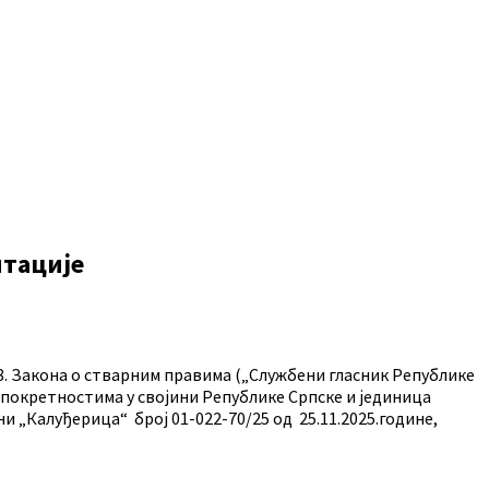
итације
348. Закона о стварним правима („Службени гласник Републике
е непокретностима у својини Републике Српске и јединица
ни „Калуђерица“ број 01-022-70/25 од 25.11.2025.године,