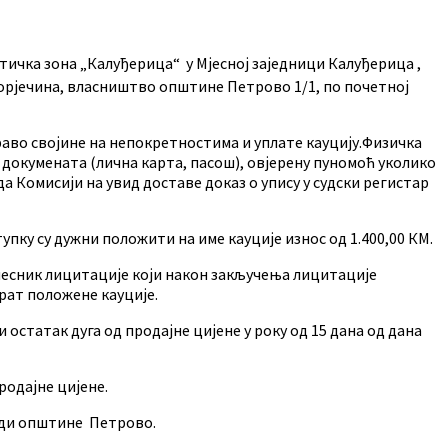
ичка зона „Калуђерица“ у Мјесној заједници Калуђерица ,
 Порјечина, власништво општине Петрово 1/1, по почетној
право својине на непокретностима и уплате кауцију.Физичка
 докумената (лична карта, пасош), овјерену пуномоћ уколико
а Комисији на увид доставе доказ о упису у судски регистар
упку су дужни положити на име кауције износ од 1.400,00 КМ.
Учесник лицитације који након закључења лицитације
рат положене кауције.
 остатак дуга од продајне цијене у року од 15 дана од дана
родајне цијене.
ради општине Петрово.