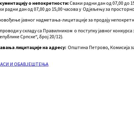
окументацију о непокретности:
Сваки радни дан од 07,00 до 
и радни дан од 07,00 до 15,00 часова у Одјељењу за простор
ровођење јавног надметања-лицитације за продају непокретн
проводи у складу са Правилником о поступку јавног конкурса
публике Српске“, број 20/12).
ржавања лицитације
на адресу:
Општина Петрово, Комисија за
ЛАСИ И ОБАВЈЕШТЕЊА