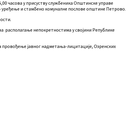
15,00 часова у присуству службеника Општинске управе
но уређење и стамбено комуналне послове општине Петрово.
ости.
 за располагање непокретностима у својини Републике
 провођење јавног надметања-лицитације, Озренских