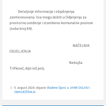
Detaljnije informacije i objašnjenja
zainteresovana lica mogu dobiti u Odjeljenju za
prostorno uređenje i stambeno komunalne poslove
(soba broj 64) .
NAČELNIK
ODJELJENJA
Nebojša
Trifković, dipl.inž.polj.
5. avgust 2024.
objavio
Vladimir Djuric
u
JAVNI OGLASI I
OBAVJEŠTENJA