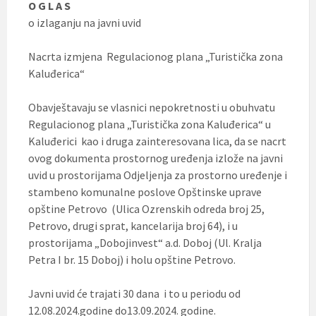
O G L A S
o izlaganju na javni uvid
Nacrta izmjena Regulacionog plana „Turistička zona
Kaluđerica“
Obavještavaju se vlasnici nepokretnosti u obuhvatu
Regulacionog plana „Turistička zona Kaluđerica“ u
Kaluđerici kao i druga zainteresovana lica, da se nacrt
ovog dokumenta prostornog uređenja izlože na javni
uvid u prostorijama Odjeljenja za prostorno uređenje i
stambeno komunalne poslove Opštinske uprave
opštine Petrovo (Ulica Ozrenskih odreda broj 25,
Petrovo, drugi sprat, kancelarija broj 64), i u
prostorijama „Dobojinvest“ a.d. Doboj (Ul. Kralja
Petra I br. 15 Doboj) i holu opštine Petrovo.
Javni uvid će trajati 30 dana i to u periodu od
12.08.2024.godine do13.09.2024. godine.