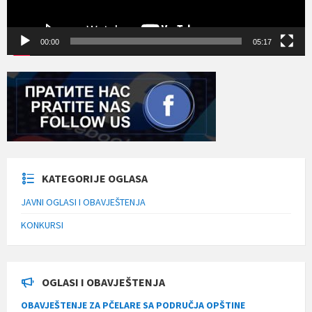
00:00
05:17
KATEGORIJE OGLASA
JAVNI OGLASI I OBAVJEŠTENJA
KONKURSI
OGLASI I OBAVJEŠTENJA
OBAVJEŠTENJE ZA PČELARE SA PODRUČJA OPŠTINE