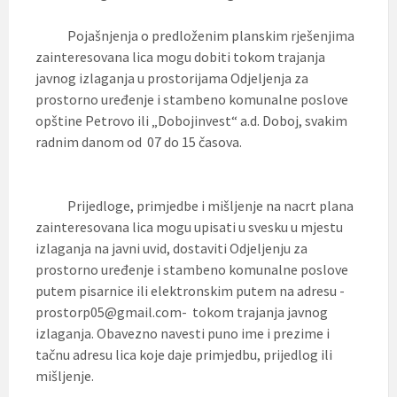
Pojašnjenja o predloženim planskim rješenjima
zainteresovana lica mogu dobiti tokom trajanja
javnog izlaganja u prostorijama Odjeljenja za
prostorno uređenje i stambeno komunalne poslove
opštine Petrovo ili „Dobojinvest“ a.d. Doboj, svakim
radnim danom od 07 do 15 časova.
Prijedloge, primjedbe i mišljenje na nacrt plana
zainteresovana lica mogu upisati u svesku u mjestu
izlaganja na javni uvid, dostaviti Odjeljenju za
prostorno uređenje i stambeno komunalne poslove
putem pisarnice ili elektronskim putem na adresu -
prostorp05@gmail.com- tokom trajanja javnog
izlaganja. Obavezno navesti puno ime i prezime i
tačnu adresu lica koje daje primjedbu, prijedlog ili
mišljenje.