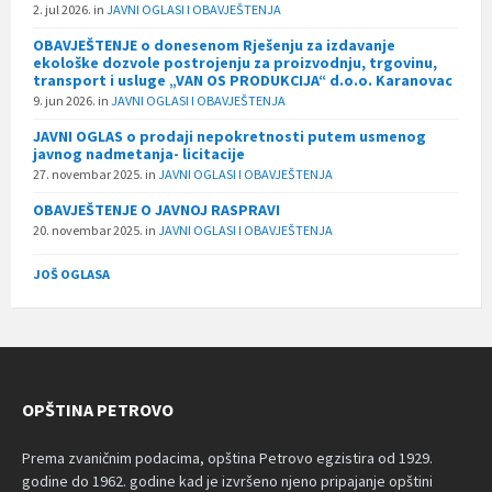
2. jul 2026.
in
JAVNI OGLASI I OBAVJEŠTENJA
OBAVJEŠTENJE o donesenom Rješenju za izdavanje
ekološke dozvole postrojenju za proizvodnju, trgovinu,
transport i usluge „VAN OS PRODUKCIJA“ d.o.o. Karanovac
9. jun 2026.
in
JAVNI OGLASI I OBAVJEŠTENJA
JAVNI OGLAS o prodaji nepokretnosti putem usmenog
javnog nadmetanja- licitacije
27. novembar 2025.
in
JAVNI OGLASI I OBAVJEŠTENJA
OBAVJEŠTENJE O JAVNOJ RASPRAVI
20. novembar 2025.
in
JAVNI OGLASI I OBAVJEŠTENJA
JOŠ OGLASA
OPŠTINA PETROVO
Prema zvaničnim podacima, opština Petrovo egzistira od 1929.
godine do 1962. godine kad je izvršeno njeno pripajanje opštini