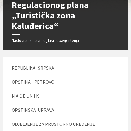
Regulacionog plana
„Turistička zona
Kaluđerica“
Naslovna
Javni oglasi i obavještenja
/
REPUBLIKA SRPSKA
OPŠTINA PETROVO
N A Č E L N I K
OPŠTINSKA UPRAVA
ODJELJENJE ZA PROSTORNO UREĐENJE