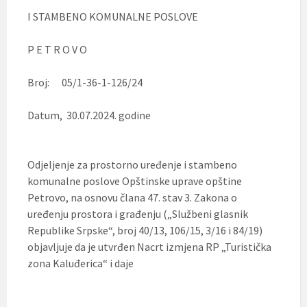
I STAMBENO KOMUNALNE POSLOVE
P E T R O V O
Broj: 05/1-36-1-126/24
Datum, 30.07.2024. godine
Odjeljenje za prostorno uređenje i stambeno
komunalne poslove Opštinske uprave opštine
Petrovo, na osnovu člana 47. stav 3. Zakona o
uređenju prostora i građenju („Službeni glasnik
Republike Srpske“, broj 40/13, 106/15, 3/16 i 84/19)
objavljuje da je utvrđen Nacrt izmjena RP „Turistička
zona Kaluđerica“ i daje