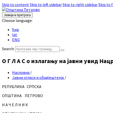
Skip to content
Skip to left sidebar
Skip to right sidebar
Skip to 
Језици и претрага
Choose language:
ћир
lat
ENG
Search:
О Г Л А С о излагању на јавни увид Н
Насловна
/
Јавни огласи и обавјештенја
/
РЕПУБЛИКА СРПСКА
ОПШТИНА ПЕТРОВО
Н А Ч Е Л Н И К