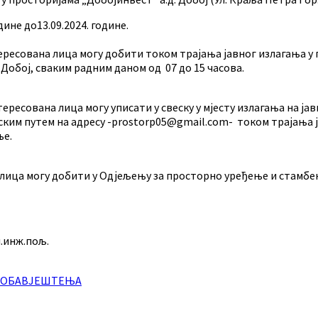
дине до13.09.2024. године.
вана лица могу добити током трајања јавног излагања у п
Добој, сваким радним даном од 07 до 15 часова.
ована лица могу уписати у свеску у мјесту излагања на јав
ким путем на адресу -prostorp05@gmail.com- током трајања ј
ње.
могу добити у Одјељењу за просторно уређење и стамбено к
.пољ.
И ОБАВЈЕШТЕЊА