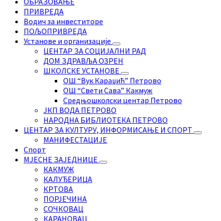
ОБРАЗОВАЊЕ
ПРИВРЕДА
Водич за инвеститоре
ПОЉОПРИВРЕДА
Установе и организације
ЦЕНТАР ЗА СОЦИЈАЛНИ РАД
ДОМ ЗДРАВЉА ОЗРЕН
ШКОЛСКЕ УСТАНОВЕ
ОШ “Вук Караџић” Петрово
ОШ “Свети Сава” Какмуж
Средњошколски центар Петрово
ЈКП ВОДА ПЕТРОВО
НАРОДНА БИБЛИОТЕКА ПЕТРОВО
ЦЕНТАР ЗА КУЛТУРУ, ИНФОРМИСАЊЕ И СПОРТ
МАНИФЕСТАЦИЈЕ
Спорт
МЈЕСНЕ ЗАЈЕДНИЦЕ
КАКМУЖ
КАЛУЂЕРИЦА
КРТОВА
ПОРЈЕЧИНА
СОЧКОВАЦ
КАРАНОВАЦ