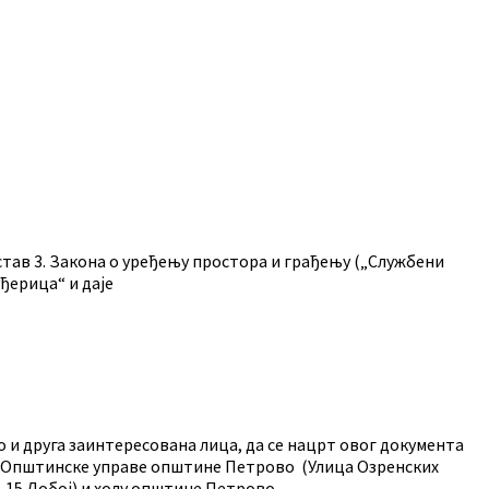
тав 3. Закона о уређењу простора и грађењу („Службени
уђерица“ и даје
 и друга заинтересована лица, да се нацрт овог документа
е Општинске управе општине Петрово (Улица Озренских
р. 15 Добој) и холу општине Петрово.