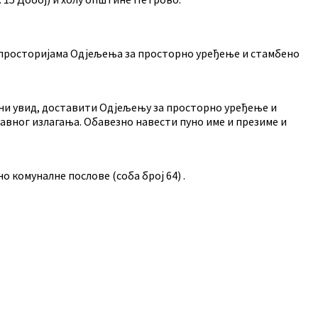
росторијама Одјељења за просторно уређење и стамбено
ни увид, доставити Одјељењу за просторно уређење и
авног излагања. Обавезно навести пуно име и презиме и
омуналне послове (соба број 64) .