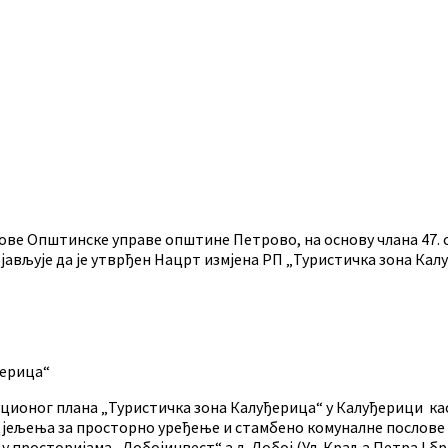
ве Општинске управе општине Петрово, на основу члана 47. с
 објављује да је утврђен Нацрт измјена РП „Туристичка зона Кал
ђерица“
ционог плана „Туристичка зона Калуђерица“ у Калуђерици као
Одјељења за просторно уређење и стамбено комуналне послов
и у просторијама „Добојинвест“ а.д. Добој (Ул. Краља Петра I б