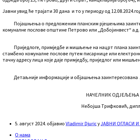
Јавни увид ће трајати 30 дана и то у периоду од 12.08.2024.го
Појашњења о предложеним планским рјешењима заинтересо
комуналне послове општине Петрово или „Добојинвест“ а.д. 
Приједлоге, примједбе и мишљење на нацрт плана заинтерес
стамбено комуналне послове путем писарнице или електронс
тачну адресу лица које даје примједбу, приједлог или мишље
Детаљније информације и објашњења заинтересована лица 
НАЧЕЛНИК ОДЈЕЉЕЊА
Небојша Трифковић, дипл.инж
5. август 2024.
објавио
Vladimir Djuric
у
ЈАВНИ ОГЛАСИ 
О нама