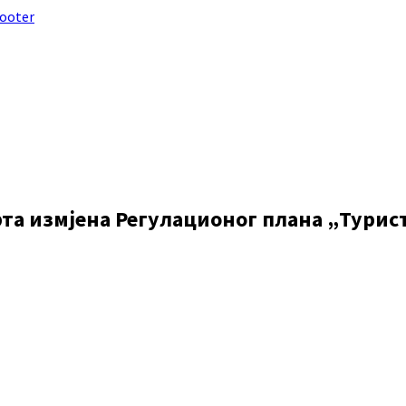
footer
ацрта измјена Регулационог плана „Тури