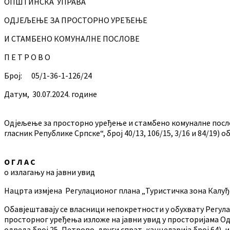
ОПШТИНСКА УПРАВА
ОДЈЕЉЕЊЕ ЗА ПРОСТОРНО УРЕЂЕЊЕ
И СТАМБЕНО КОМУНАЛНЕ ПОСЛОВЕ
П Е Т Р О В О
Број: 05/1-36-1-126/24
Датум, 30.07.2024. године
Одјељење за просторно уређење и стамбено комуналне посло
гласник Републике Српске“, број 40/13, 106/15, 3/16 и 84/19)
О Г Л А С
о излагању на јавни увид
Нацрта измјена Регулационог плана „Туристичка зона Калу
Обавјештавају се власници непокретности у обухвату Регула
просторног уређења изложе на јавни увид у просторијама 
одреда број 25, Петрово, други спрат, канцеларија број 64), 