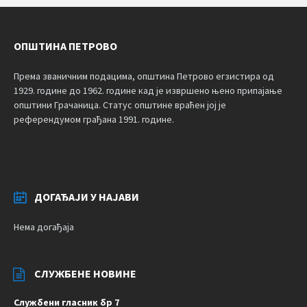
ОПШТИНА ПЕТРОВО
Према званичним подацима, општина Петрово егзистира од
1929. године до 1962. године кад је извршено њено припајање
општини Грачаница. Статус општине враћен јој је
референдумом грађана 1991. године.
ДОГАЂАЈИ У НАЈАВИ
Нема догађаја
СЛУЖБЕНЕ НОВИНЕ
Службени гласник бр 7