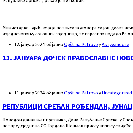
Републике Српске“, рекао је Петковић.
Министарка Јујић, која је потписала уговоре са још десет н
изједначавању локалних заједница, те изразила наду да ће ов
12. јануар 2024.
објавио
Opština Petrovo
у
Актуелности
13. ЈАНУАРА ДОЧЕК ПРАВОСЛАВНЕ НОВЕ
11. јануар 2024.
објавио
Opština Petrovo
у
Uncategorized
РЕПУБЛИЦИ СРЕЋАН РОЂЕНДАН, ЈУНАЦ
Поводом данашњег празника, Дана Републике Српске, у Спом
потпредсједница СО Гордана Шешлак прислужили су свијеће и