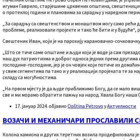
игуман Гаврило, старјешине црквених општина, свештеници 
о протеклој години и плановима за сарадњу у наредном пери
„За сарадњу са свештенством и монаштвом могу само рећи да
проблеме, реализовали пројекте и тако ће бити и у будуће“, 
Свештеник Иван, који је на парохију карановачко-сочковачк
„Што се тиче саме општине и људи који је воде ја сам преза
наш дух патриотизма и доброг односа једних према другима 
господине-господине, јер је он човјек који потиче из домаћи
у свим сегментима па тако и у реализацији пројеката те за 
складу са могућностима.
„На првом мјесту је да људе приближимо Богу, да се мало виш
све и ми морамо обратити пажњу на народ. Хвала Богу наша О
17. јануар 2024.
објавио
Opština Petrovo
у
Актуелности
ВОЗАЧИ И МЕХАНИЧАРИ ПРОСЛАВИЛИ С
Колона камиона и других теретних возила продефиловала је 