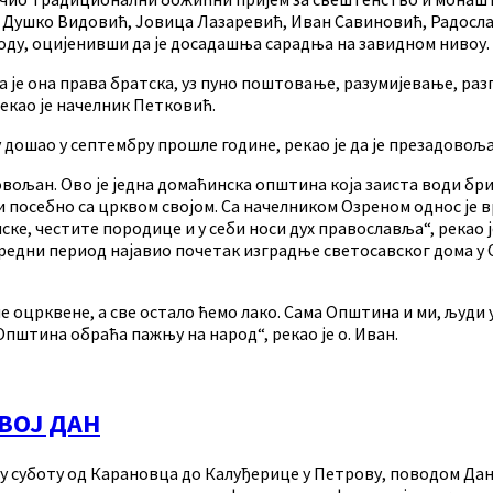
Душко Видовић, Јовица Лазаревић, Иван Савиновић, Радослав
оду, оцијенивши да је досадашња сарадња на завидном нивоу.
 је она права братска, уз пуно поштовање, разумијевање, раз
рекао је начелник Петковић.
у дошао у септембру прошле године, рекао је да је презадово
довољан. Ово је једна домаћинска општина која заиста води бр
и посебно са црквом својом. Са начелником Озреном однос је 
нске, честите породице и у себи носи дух православља“, рекао 
наредни период најавио почетак изградње светосавског дома у 
е оцрквене, а све остало ћемо лако. Сама Општина и ми, људи у
пштина обраћа пажњу на народ“, рекао је о. Иван.
ВОЈ ДАН
у суботу од Карановца до Калуђерице у Петрову, поводом Дана