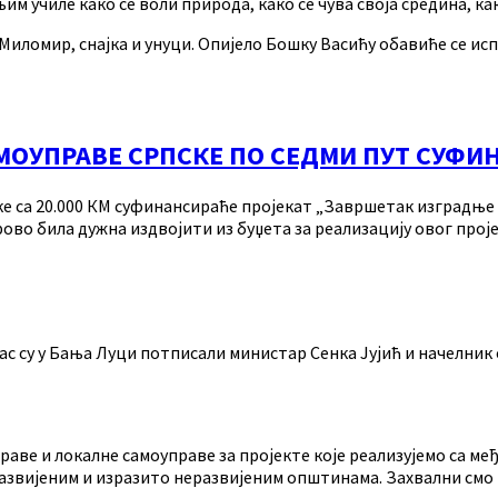
њим училе како се воли природа, како се чува своја средина, ка
омир, снајка и унуци. Опијело Бошку Васићу обавиће се испре
МОУПРАВЕ СРПСКЕ ПО СЕДМИ ПУТ СУФИ
 са 20.000 КМ суфинансираће пројекат „Завршетак изградње Д
ово била дужна издвојити из буџета за реализацију овог прој
ас су у Бања Луци потписали министар Сенка Јујић и начелни
аве и локалне самоуправе за пројекте које реализујемо са ме
неразвијеним и изразито неразвијеним општинама. Захвални с