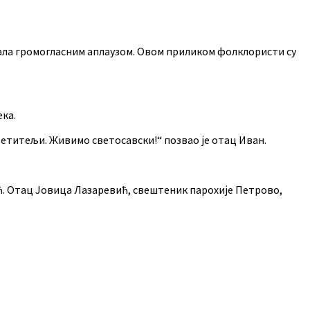
вала громогласним аплаузом. Овом приликом фолклористи су
ека.
 светитељи. Живимо светосавски!“ позвао је отац Иван.
ћ. Отац Јовица Лазаревић, свештеник парохије Петрово,