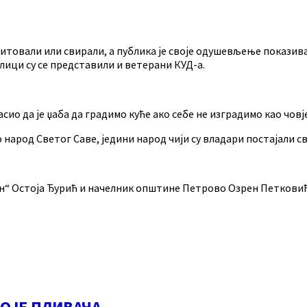
цитовали или свирали, а публика је своје одушевљење покази
лици су се представили и ветерани КУД-а.
сио да је џаба да градимо куће ако себе не изградимо као човј
смо народ Светог Саве, једини народ чији су владари постајали
ен“ Остоја Ђурић и начелник општине Петрово Озрен Петкови
ВОЈЕ ПЛИВАЧА