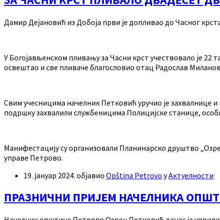
Дамир Дејановић из Добоја први је допливао до Часног крста
У Богојављенском пливању за Часни крст учествовало је 22 та
освештао и све пливаче благословио отац Радослав Миланов
Свим учесницима начелник Петковић уручио је захвалнице и 
подршку захвалили службеницима Полицијске станице, осо
Манифестацију су организовали Планинарско друштво „Озре
управе Петрово.
19. јануар 2024.
објавио
Opština Petrovo
у
Актуелности
ПРАЗНИЧНИ ПРИЈЕМ НАЧЕЛНИКА ОПШТ
Начелник општине Петрово Озрен Петковић данас је уприли