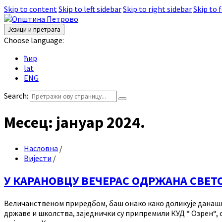
Skip to content
Skip to left sidebar
Skip to right sidebar
Skip to 
Језици и претрага
Choose language:
ћир
lat
ENG
Search:
Месец:
јануар 2024.
Насловна
/
Вијести
/
У КАРАНОВЦУ ВЕЧЕРАС ОДРЖАНА СВЕТ
Величанственом приредбом, баш онако како доликује данашље
државе и школства, заједнички су припремили КУД “ Озрен“