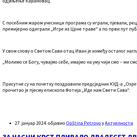
одјељење Карановац.
С посебним жаром учесници програма су играли, пјевали, ре
премијерно одиграли „Игре из Црне траве“ а по први пут пуб
У свом слову о Светом Сави отац Иван је између осталог нагла
„Молимо се Богу, чувајмо себе, имајмо на уму чији смо – ми 
Присутне су на почетку поздравили предсједник КУД-а „Озр
прочитао је пјесму епископа Фотија „Иде нам Свети Сава“.
27. јануар 2024.
објавио
Opština Petrovo
у
Актуелности
ЗА ЧАСНИ КРСТ ПЛИВАЛО ДВАДЕСЕТ Д