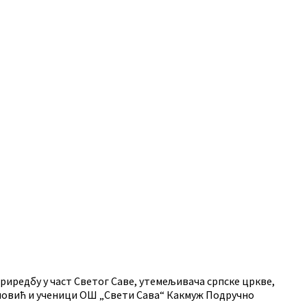
иредбу у част Светог Саве, утемељивача српске цркве,
иновић и ученици ОШ „Свети Сава“ Какмуж Подручно