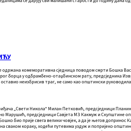
осједалицама се дарују сви малишани старости до годину дана
ИЋУ
је одржана комеморативна сједница поводом смрти Бошка Васи
брог борца у одбрамбено-отаџбинском рату, предсједника И
оставио неизбрисив траг, не само као општински руководилац
звиђача „Свети Никола“ Милан Петковић, предсједници Плани
но Марушић, предсједници Савјета МЗ Какмуж и Скупштине оп
Бошко био прије свега велики човјек, а да је његов допринос
 на сваком кораку, ходећи путевима уздуж и попријеко општине