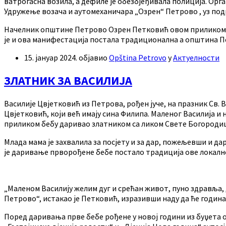
ватрогасна возила, а дефиле је обезбјеђивала полиција. Орг
Удружење возача и аутомеханичара „Озрен“ Петрово , уз под
Начелник општине Петрово Озрен Петковић овом приликом ј
је и ова манифестација постала традиционална а општина П
15. јануар 2024.
објавио
Opština Petrovo
у
Актуелности
ЗЛАТНИК ЗА ВАСИЛИЈА
Василије Цвјетковић из Петрова, рођен јуче, на празник Св. 
Цвјетковић, који већ имају сина Филипа. Маленог Василија 
приликом бебу даривао златником са ликом Свете Богороди
Млада мама је захвалила за посјету и за дар, пожељевши и д
је даривање прворођене бебе постало традиција ове локалне
„Маленом Василију желим дуг и срећан живот, пуно здравља, 
Петрово“, истакао је Петковић, изразивши наду да ће годин
Поред даривања прве бебе рођене у новој години из буџета 