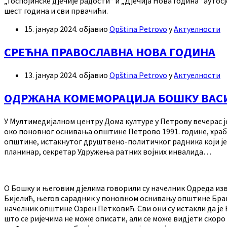
„Госпојинске дјечије радости“ и „Дјечија Нова година“ аут
шест година и сви првачићи.
15. јануар 2024.
објавио
Opština Petrovo
у
Актуелности
СРЕЋНА ПРАВОСЛАВНА НОВА ГОДИНА
13. јануар 2024.
објавио
Opština Petrovo
у
Актуелности
ОДРЖАНА КОМЕМОРАЦИЈА БОШКУ ВАС
У Мултимедијалном центру Дома културе у Петрову вечерас 
око поновног оснивања општине Петрово 1991. године, хра
општине, истакнутог друштвено-политичког радника који је 
планинар, секретар Удружења ратних војних инвалида…
О Бошку и његовим дјелима говорили су начелник Одреда и
Бијелић, његов сарадник у поновном оснивању општине Бра
начелник општине Озрен Петковић. Сви они су истакли да је 
што се ријечима не може описати, али се може видјети скоро