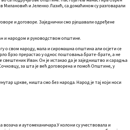
 Милановић и Јеленко Лазић, са домаћином су разговарали
говоре и договоре. Заједнички смо рјешавали одређене
љан и народом и руководством општине.
игу о свом народу, мала и сиромашна општина али осјети се
врло брзо прерастао у однос поштовања брате-брате, а не
је свештеник Иван. Он је истакао да је заједништво и сарадња
Сочковцу, за шта је већ договорена и помоћ Општине, у
нутар цркве, ништа смо без народа. Народ је тај који носи
 возача и аутомеханичара.У колони су учествовала и