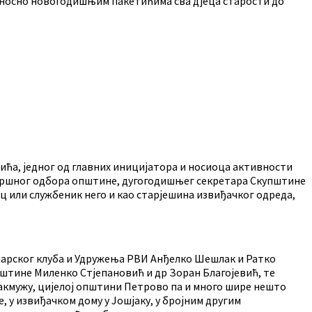
 односно новогодишњим пакетићима сва дјеца старости до
ћа, једног од главних иницијатора и носиоца активности
звршног одбора општине, дугогодишњег секретара Скупштине
 или службеник него и као старјешина извиђачког одреда,
нарског клуба и Удружења РВИ Анђелко Шешлак и Ратко
штине Миленко Стјепановић и др Зоран Благојевић, те
 Какмужу, цијелој општини Петрово па и много шире нешто
, у извиђачком дому у Јошјаку, у бројним другим