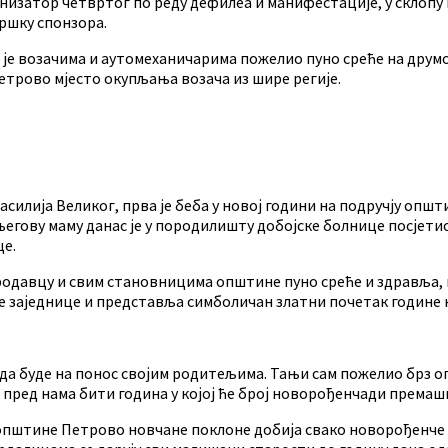
анизатор четвртог по реду дефилеа и манифестације, у склопу 
ршку спонзора.
е возачима и аутомеханичарима пожелио пуно среће на друм
етрово мјесто окупљања возача из шире регије.
Василија Великог, прва је беба у новој години на подручју опш
и његову маму данас је у породилишту добојске болнице посје
це.
ародавцу и свим становницима општине пуно среће и здравља, 
 заједнице и представља симболичан златни почетак године к
да буде на понос својим родитељима. Тањи сам пожелио брз оп
а пред нама бити година у којој ће број новорођенчади прем
општине Петрово новчане поклоне добија свако новорођенче у