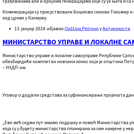
грађевинама али и бројним генерацијама које су уз њега и са 
Комеморацији су присуствовали Бошкови синови Тихомир и Мил
код цркве у Какмужу.
13. јануар 2024.
објавио
Opština Petrovo
у
Актуелности
МИНИСТАРСТВО УПРАВЕ И ЛОКАЛНЕ СА
Министарство управе и локалне самоуправе Републике Српске
обезбиједиће комплетан новчани износ који је општина Петр
– УНДП-ом.
Уговор о додјели средстава за суфинансирање пројеката дан
„Ево већ седми пут имамо подршку и помоћ Министарства упр
која су у буџету министарства планирана за ове намјене у 