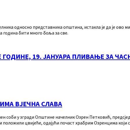
ачелника односно представника општина, истакла је да је ово 
а година бити много боља за све.
 ГОДИНЕ, 19. ЈАНУАРА ПЛИВАЊЕ ЗА ЧАС
ИМА ВЈЕЧНА СЛАВА
ен соби у згради Општине начелник Озрен Петковић, предсје
 положили цвијеће, одајући почаст храбрим Озренцима који с