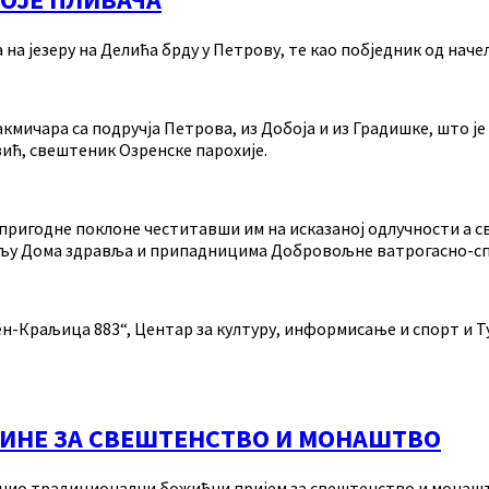
 на језеру на Делића брду у Петрову, те као побједник од на
кмичара са подручја Петрова, из Добоја и из Градишке, што је 
ић, свештеник Озренске парохије.
пригодне поклоне честитавши им на исказаној одлучности а св
бљу Дома здравља и припадницима Добровољне ватрогасно-сп
н-Краљица 883“, Центар за културу, информисање и спорт и 
ИНЕ ЗА СВЕШТЕНСТВО И МОНАШТВО
чио традиционални божићни пријем за свештенство и монашт