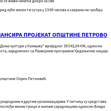
ко се живи чинећи добро за све.
д куће жалости сутра у 13:00 часова а сахрана на гробљу
НАНСИРА ПРОЈЕКАТ ОПШТИНЕ ПЕТРОВО
ома културе у Какмужу“ вриједног 39.542,04 КМ, односно
екта, заједничког са Развојним програмом Уједињених нација
к општине Озрен Петковић.
ђународним и другим организацијама. У питању су средстава
мо госпођи министрици и њеним сарадницима односно Влади