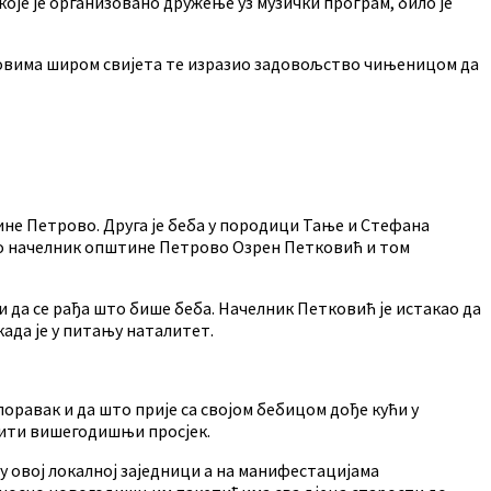
које је организовано дружење уз музички програм, било је
овима широм свијета те изразио задовољство чињеницом да
тине Петрово. Друга је беба у породици Тање и Стефана
тио начелник општине Петрово Озрен Петковић и том
и да се рађа што бише беба. Начелник Петковић је истакао да
ада је у питању наталитет.
оравак и да што прије са својом бебицом дође кући у
ашити вишегодишњи просјек.
 овој локалној заједници а на манифестацијама