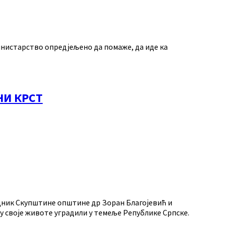
министарство опредјељено да помаже, да иде ка
НИ КРСТ
дник Скупштине општине др Зоран Благојевић и
у своје животе уградили у темеље Републике Српске.