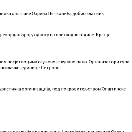
челника општине Озрена Петковића добио златник.
рекордан број у односу на претходне године. Крст је
им посјетиоцима служено је кувано вино. Организатори су за
асилачке јединице Петрово.
Туристичка организација, под покровитељством Општинске
во са подручја ове општине. Настојатељ манастира Озрен