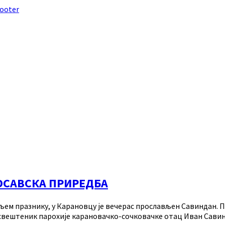
footer
ОСАВСКА ПРИРЕДБА
м празнику, у Карановцу је вечерас прослављен Савиндан. Пр
, свештеник парохије карановачко-сочковачке отац Иван Сав