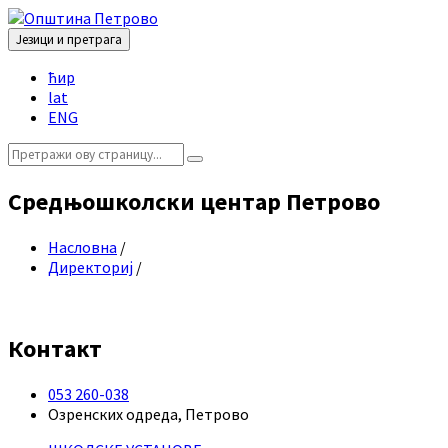
Skip
Skip
Skip
Skip
to
to
to
to
Језици и претрага
content
left
right
footer
Choose
sidebar
sidebar
ћир
language:
lat
ENG
Search:
Средњошколски центар Петрово
Насловна
/
Директориј
/
Контакт
053 260-038
Озренских одреда, Петрово