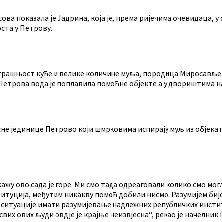
ова показала је Јадрина, која је, према ријечима очевидаца, у
ста у Петрову.
утрашњост куће и велике количине муља, породица Миросављев
а Петрова вода је поплавила помоћне објекте а у двориштима н
е јединице Петрово који шмрковима испирају муљ из објекат
кажу ово сада је горе. Ми смо тада одреаговали колико смо мог
уција, међутим никакву помоћ добили нисмо. Разумијем бијес,
ве ситуације имати разумијевање надлежних републичких инсти
вих ових људи овдје је крајње неизвјесна“, рекао је начелник