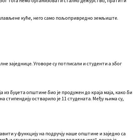
 Због тога ћемо организовати стално дежурство, пратити
поплављене куће, него само пољопривредно земљиште.
не заједнице. Уговоре су потписали и студенти а због
 из буџета општине био је продужен до краја маја, како би
на стипендију остварило је 11 студената. Међу њима су,
вити у функцију на подручју наше општине и заједно са
омоћ и студентима и њиховим родитељима“, рекао је