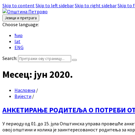
Skip to content
Skip to left sidebar
Skip to right sidebar
Skip to 
Језици и претрага
Choose language:
ћир
lat
ENG
Search:
Месец:
јун 2020.
Насловна
/
Вијести
/
АНКЕТИРАЊЕ РОДИТЕЉА О ПОТРЕБИ 
У периоду од 01. до 15. јула Општинска управа провешће ан
овој општини и колика је заинтересованост родитеља за кор