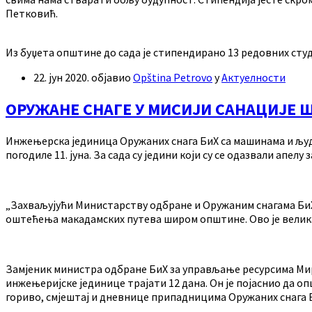
Петковић.
Из буџета општине до сада је стипендирано 13 редовних студе
22. јун 2020.
објавио
Opština Petrovo
у
Актуелности
ОРУЖАНЕ СНАГЕ У МИСИЈИ САНАЦИЈЕ 
Инжењерска јединица Оружаних снага БиХ са машинама и људс
погодиле 11. јуна. За сада су једини који су се одазвали апел
„Захваљујући Министарству одбране и Оружаним снагама БиХ 
оштећења макадамских путева широм општине. Ово је велика 
Замјеник министра одбране БиХ за управљање ресурсима Мирко
инжењеријске јединице трајати 12 дана. Он је појаснио да о
гориво, смјештај и дневнице припадницима Оружаних снага 