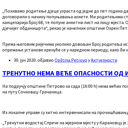
„Позивамо родитеље дјеце узраста од једне до пет година да
договорили о начину попуњавања анкете. Ми родитељима стој
канцеларија број 68, те попуне анкетни лист на лицу мјеста
дјечијег обданишрта“, рекао је начелник општине Озрен Пет
Према његовим ријечима уколико довољан број родитеља иска
опремање установе кренуће се у наредном периоду, како би и
30. јун 2020.
објавио
Opština Petrovo
у
Актуелности
ТРЕНУТНО НЕМА ВЕЋЕ ОПАСНОСТИ ОД
На подручју општине Петрово за сада (16:00 h) нема већих п
на путу Сочковац-Грачаница.
Из локалне управе су хитно интервенисали на прочишћавању 
„Тренутни водостај Спрече на мјерном мјесту у Карановцу је 