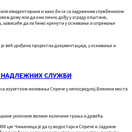
 били евидентирани и како би се са задуженим службеником
вом дому или да они лично дођу у зграду општине,
а, зависиће да ли ћемо кренути у оснивање и опремање
је већ урађена пројектна документација, у оснивање и
О НАДЛЕЖНИХ СЛУЖБИ
а, са изузетком изливања Спрече у непосредној близини моста
ашине уклониле велике количине грања и дрвећа.
300 цм. Чињеница је да су водостаји и Спрече и Јадрине