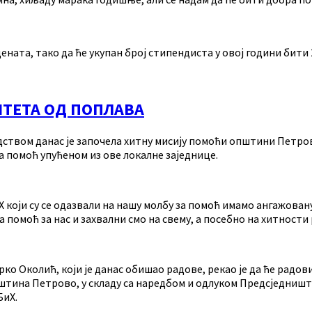
ната, тако да ће укупан број стипендиста у овој години бити 
ШТЕТА ОД ПОПЛАВА
твом данас је започела хитну мисију помоћи општини Петрово 
у за помоћ упућеном из ове локалне заједнице.
који су се одазвали на нашу молбу за помоћ имамо ангажовану
помоћ за нас и захвални смо на свему, а посебно на хитности
 Околић, који је данас обишао радове, рекао је да ће радови
пштина Петрово, у складу са наредбом и одлуком Предсједништ
БиХ.