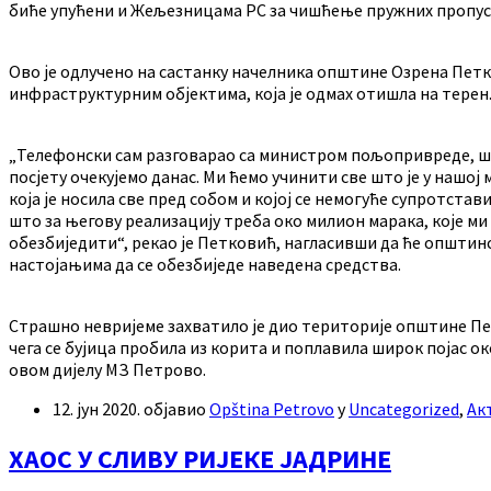
биће упућени и Жељезницама РС за чишћење пружних пропуст
Ово је одлучено на састанку начелника општине Озрена Петк
инфраструктурним објектима, која је одмах отишла на терен
„Телефонски сам разговарао са министром пољопривреде, шум
посјету очекујемо данас. Ми ћемо учинити све што је у нашој
која је носила све пред собом и којој се немогуће супротста
што за његову реализацију треба око милион марака, које м
обезбиједити“, рекао је Петковић, нагласивши да ће општин
настојањима да се обезбиједе наведена средства.
Страшно невријеме захватило је дио територије општине Петр
чега се бујица пробила из корита и поплавила широк појас о
овом дијелу МЗ Петрово.
12. јун 2020.
објавио
Opština Petrovo
у
Uncategorized
,
Ак
ХАОС У СЛИВУ РИЈЕКЕ ЈАДРИНЕ