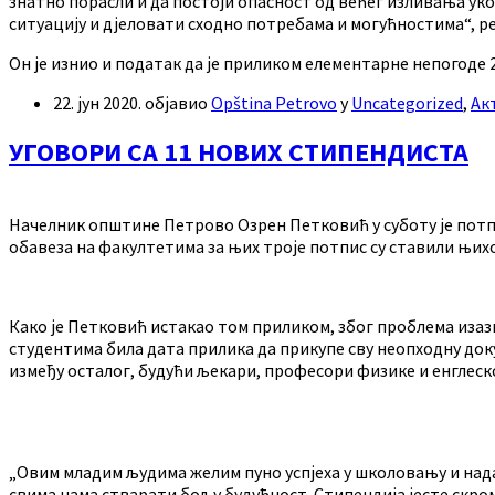
знатно порасли и да постоји опасност од већег изливања ук
ситуацију и дјеловати сходно потребама и могућностима“, р
Он је изнио и податак да је приликом елементарне непогоде 
22. јун 2020.
објавио
Opština Petrovo
у
Uncategorized
,
Ак
УГОВОРИ СА 11 НОВИХ СТИПЕНДИСТА
Начелник општине Петрово Озрен Петковић у суботу је потпи
обавеза на факултетима за њих троје потпис су ставили њи
Како је Петковић истакао том приликом, због проблема изазв
студентима била дата прилика да прикупе сву неопходну докум
између осталог, будући љекари, професори физике и енглеск
„Овим младим људима желим пуно успјеха у школовању и нада
свима нама стварати бољу будућност. Стипендија јесте скро