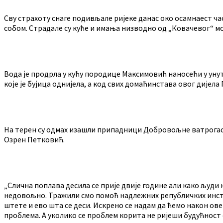
Сву страхоту снаге подивљале ријеке данас око осамнаест час
собом. Страдале су куће и имања низводно од „Ковачевог“ мо
Вода је продрла у кућу породице Максимовић наносећи у ун
које је бујица однијела, а код свих домаћинстава овог дијел
На терен су одмах изашли припадници Добровољне ватрогасн
Озрен Петковић.
„Слична поплава десила се прије двије године али како људи 
недовољно. Тражили смо помоћ надлежних републичких инстит
штете и ево шта се деси. Искрено се надам да ћемо након о
проблема. А уколико се проблем корита не ријеши будућност с