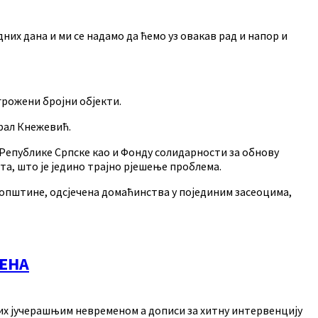
их дана и ми се надамо да ћемо уз овакав рад и напор и
угрожени бројни објекти.
ерал Кнежевић.
Републике Српске као и Фонду солидарности за обнову
та, што је једино трајно рјешење проблема.
општине, одсјечена домаћинства у појединим засеоцима,
МЕНА
их јучерашњим невременом а дописи за хитну интервенцију