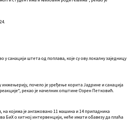
24.
у санацији штета од поплава, које су ову локалну заједницу
 инжењерију, почело је уређење корита Јадрине и санација
 реакције“, рекао је начелник општине Озрен Петковић.
, на којима је ангажовано 11 машина и 14 припадника
ва БиХ о хитној интервенцији, неће имати обавезу да плаћа