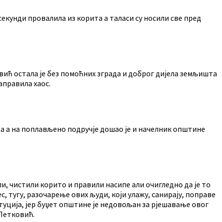
 секунди провалила из корита а таласи су носили све пред
ић остала је без помоћних зграда и доброг дијела земљишта
аправила хаос.
а а на поплављено подручје дошао је и начелник општине
ли, чистили корито и правили насипе али очигледно да је то
 тугу, разочарење ових људи, који улажу, санирају, поправе
туција, јер буџет општине је недовољан за рјешавање овог
 Петковић.