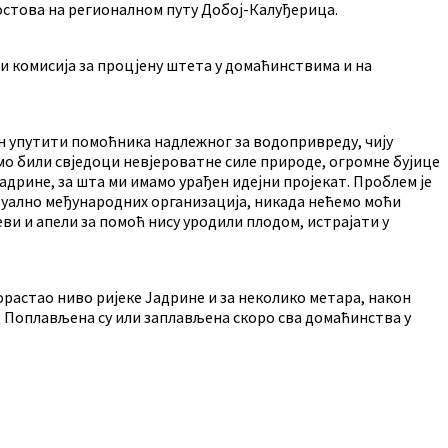
остова на регионалном путу Добој-Калуђерица.
и комисија за процјену штета у домаћинствима и на
н упутити помоћника надлежног за водопривреду, чију
 смо били свједоци невјероватне силе природе, огромне бујице
Јадрине, за шта ми имамо урађен идејни пројекат. Проблем је
нтуално међународних организација, никада нећемо моћи
ви и апели за помоћ нису уродили плодом, истрајати у
порастао ниво ријеке Јадрине и за неколико метара, након
чу. Поплављена су или заплављена скоро сва домаћинства у