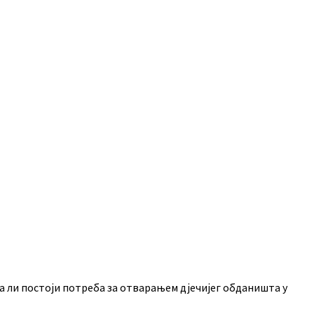
а ли постоји потреба за отварањем дјечијег обданишта у