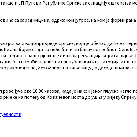
а као и ЈП Путеви Републике Српске за санацију оштећења м
овића са сарадницима, одржаном јутрос, на ком је формирана 
.
арства и водопривреде Српске, који је обећао да ће на тере
 моћи али бојим се да то неће бити ни близу потребног. Синоћ
вити. Једино трајно рјешење била би регулација корита ријеке 
и сами, без помоћи надлежних републичких институција и еве
ско руководство, без обзира на чињеницу да досадашњи захтје
ово јуче око 18:00 часова, када је након јаког пљуска нагло 
ко ријеке на потезу од Ковачевог моста до ушћа у ријеку Спре
туелности