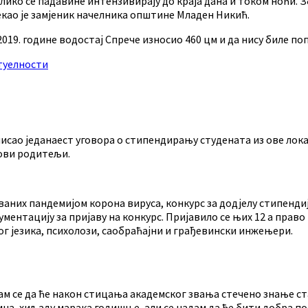
олико се падавине интензивирају до краја дана и током ноћи.
екао је замјеник начелника општине Младен Никић.
2019. године водостај Спрече износио 460 цм и да нису биле 
туелности
сао једанаест уговора о стипендирању студената из ове локал
хови родитељи.
аних пандемијом корона вируса, конкурс за додјелу стипендија
ентацију за пријаву на конкурс. Пријавило се њих 12 а право 
ог језика, психолози, саобраћајни и грађевински инжењери.
м се да ће након стицања академског звања стечено знање ста
мна, хиљаду марака годишње, али се надам да ће бити добра п