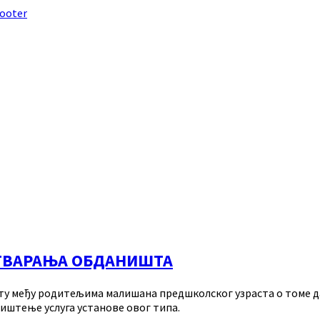
footer
ОТВАРАЊА ОБДАНИШТА
кету међу родитељима малишана предшколског узраста о томе д
иштење услуга установе овог типа.