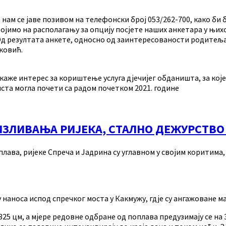
 нам се јаве позивом на телефонски број 053/262-700, како би
имо на располагању за опцију посјете наших анкетара у њихо
. Од резултата анкете, односно од заинтересованости родитељ
ковић.
же интерес за кориштење услуга дјечијег обданишта, за које 
ста могла почети са радом почетком 2021. године
 ИЗЛИВАЊА РИЈЕКА, СТАЛНО ДЕЖУРСТВ
оплава, ријеке Спреча и Јадрина су углавном у својим коритим
наноса испод спречког моста у Какмужу, гдје су ангажоване м
325 цм, а мјере редовне одбране од поплава предузимају се на 