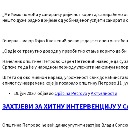
„Ми ћемо помоћи у санирању ријечног корита, санираћемо ош
нешто дуже радно вријеме од уобичајеног успјети санирати он
Генерал – мајор Гојко Кнежевић рекао је да је степен оштеће
„Овдје се тренутно доводи у првобитно стање корито да би 
Начелник општине Петрово Озрен Петковић навео је да су за
Српске те да ће у наредном периоду уложити максимум напора
Штета од око милион марака, угроженост свих домаћинстава
епилог су невремена које је похарало општину Петрово 11. ју
19. јун 2020.
објавио
Opština Petrovo
у
Актуелности
ЗАХТЈЕВИ ЗА ХИТНУ ИНТЕРВЕНЦИЈУ У
Општина Петрово ће већ данас упутити захтјев Влади Српск