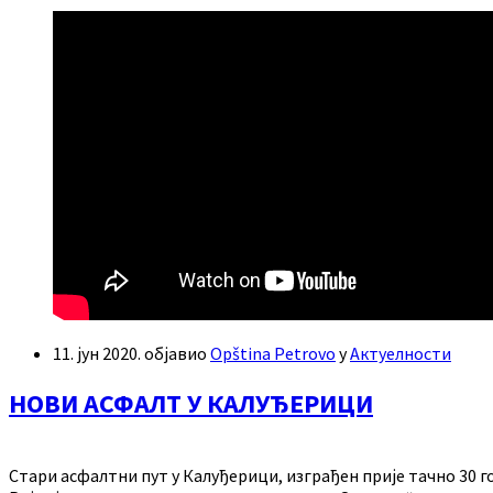
11. јун 2020.
објавио
Opština Petrovo
у
Актуелности
НОВИ АСФАЛТ У КАЛУЂЕРИЦИ
Стари асфалтни пут у Калуђерици, изграђен прије тачно 30 г