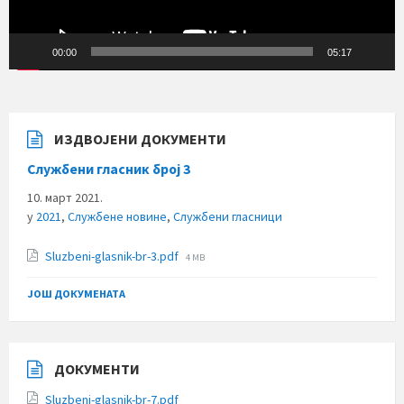
00:00
05:17
ИЗДВОЈЕНИ ДОКУМЕНТИ
Службени гласник број 3
10. март 2021.
у
2021
,
Службене новине
,
Службени гласници
File
Sluzbeni-glasnik-br-3.pdf
4 MB
size:
ЈОШ ДОКУМЕНАТА
ДОКУМЕНТИ
Sluzbeni-glasnik-br-7.pdf