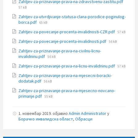
File
Zahtjev-za-priznavanje-prava-na-zdravstvenu-zastitu.pdf
size:
57 kB
Zahtjev-za-utvrdjivanje-statusa-clana-porodice-poginulog-
File
borca.pdf
65 kB
size:
File
Zahtjev-za-povecanje-procenta-invalidnosti-CZR.pdf
57 kB
size:
File
Zahtjev-za-povecanje-procenta-invalidnosti.pdf
56 kB
size:
Zahtjev-za-priznavanje-prava-na-civilnu-licnu-
File
invalidninu.pdf
56 kB
size:
File
Zahtjev-za-priznavanje-prava-na-licnu-invalidninu.pdf
57 kB
size:
Zahtjev-za-priznavanje-prava-na-mjesecni-boracki-
File
dodatak.pdf
56 kB
size:
Zahtjev-za-priznavanje-prava-na-mjesecno-novcano-
File
primanje.pdf
55 kB
size:
1. новембар 2019.
објавио
Admin Administrator
у
Борачко инвалидска област
,
Обрасци