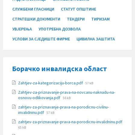
СЛУЖБЕНИ ГЛАСНИЦИ
СТАТУТ ОПШТИНЕ
СТРАТЕШКИ ДОКУМЕНТИ
ТЕНДЕРИ
ТИРИЗАМ
УВЈЕРЕЊА
УПОТРЕБНА ДОЗВОЛА
УСЛОВИ ЗА СЈЕДИШТЕ ФИРМЕ
ЦИВИЛНА ЗАШТИТА
Борачко инвалидска област
Прилози
File
Zahtjev-za-kategorizaciju-borca.pdf
57 kB
size:
Zahtjev-za-priznavanje-prava-na-novcanu-naknadu-na-
File
osnovu-odlikovanja.pdf
56 kB
size:
zahtjev-za-priznavanje-prava-na-porodicnu-civilnu-
File
invalidninu.pdf
57 kB
size:
zahtjev-za-priznavanje-prava-na-porodicnu-invalidninu.pdf
File
65 kB
size: