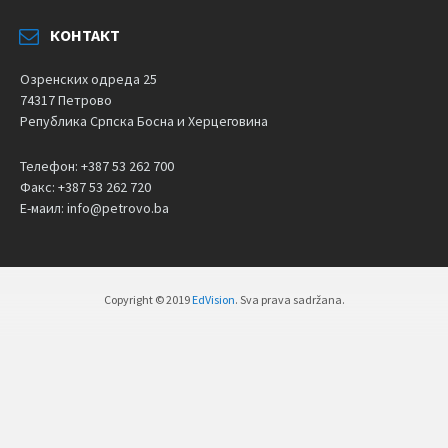
КОНТАКТ
Озренских одреда 25
74317 Петрово
Република Српска Босна и Херцеговина
Телефон: +387 53 262 700
Факс: +387 53 262 720
Е-маил: info@petrovo.ba
Copyright © 2019
EdVision
. Sva prava sadržana.