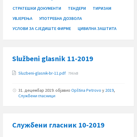
СТРАТЕШКИ ДОКУМЕНТИ
ТЕНДЕРИ
ТИРИЗАМ
УВЈЕРЕЊА
УПОТРЕБНА ДОЗВОЛА
УСЛОВИ ЗА СЈЕДИШТЕ ФИРМЕ
ЦИВИЛНА ЗАШТИТА
Službeni glasnik 11-2019
Прилози
File
Sluzbeni-glasnik-br-11.pdf
796 kB
size:
31. децембар 2019.
објавио
Opština Petrovo
у
2019
,
Службени гласници
Службени гласник 10-2019