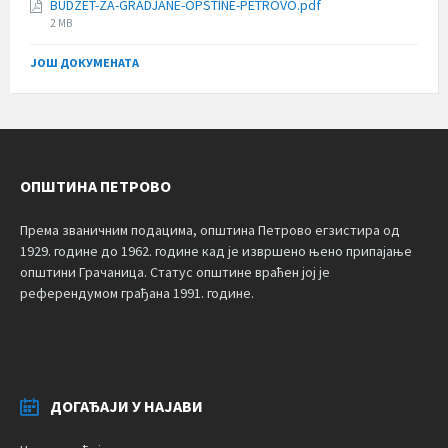
BUDZET-ZA-GRADJANE-OPSTINE-PETROVO.pdf
File
2 MB
size:
ЈОШ ДОКУМЕНАТА
ОПШТИНА ПЕТРОВО
Према званичним подацима, општина Петрово егзистира од
1929. године до 1962. године кад је извршено њено припајање
општини Грачаница. Статус општине враћен јој је
референдумом грађана 1991. године.
ДОГАЂАЈИ У НАЈАВИ