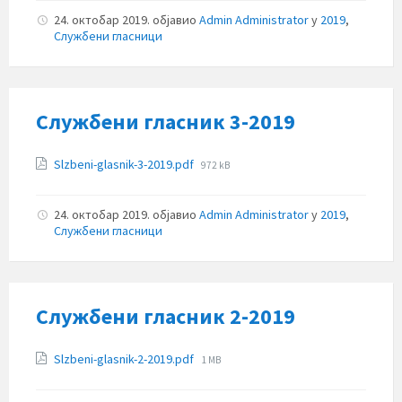
24. октобар 2019.
објавио
Admin Administrator
у
2019
,
Службени гласници
Службени гласник 3-2019
Прилози
File
Slzbeni-glasnik-3-2019.pdf
972 kB
size:
24. октобар 2019.
објавио
Admin Administrator
у
2019
,
Службени гласници
Службени гласник 2-2019
Прилози
File
Slzbeni-glasnik-2-2019.pdf
1 MB
size: