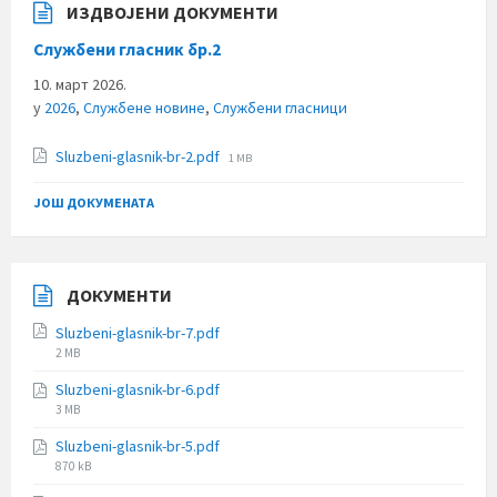
ИЗДВОЈЕНИ ДОКУМЕНТИ
Службени гласник бр.2
10. март 2026.
у
2026
,
Службене новине
,
Службени гласници
File
Sluzbeni-glasnik-br-2.pdf
1 MB
size:
ЈОШ ДОКУМЕНАТА
ДОКУМЕНТИ
Sluzbeni-glasnik-br-7.pdf
File
2 MB
size:
Sluzbeni-glasnik-br-6.pdf
File
3 MB
size:
Sluzbeni-glasnik-br-5.pdf
File
870 kB
size: