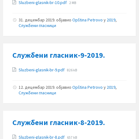
Прилози
File
Sluzbeni-glasnik-br-10.pdf
2 MB
size:
31. децембар 2019.
објавио
Opština Petrovo
у
2019
,
Службени гласници
Службени гласник-9-2019.
Прилози
File
Sluzbeni-glasnik-br-9.pdf
826 kB
size:
12. децембар 2019.
објавио
Opština Petrovo
у
2019
,
Службени гласници
Службени гласник-8-2019.
Прилози
File
Sluzbeni-glasnik-br-8.pdf
657 kB