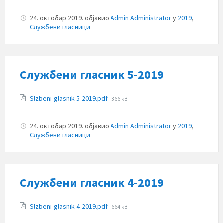
24. октобар 2019.
објавио
Admin Administrator
у
2019
,
Службени гласници
Службени гласник 5-2019
Прилози
File
Slzbeni-glasnik-5-2019.pdf
366 kB
size:
24. октобар 2019.
објавио
Admin Administrator
у
2019
,
Службени гласници
Службени гласник 4-2019
Прилози
File
Slzbeni-glasnik-4-2019.pdf
664 kB
size: