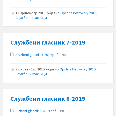
size:
12. децембар 2019.
објавио
Opština Petrovo
у
2019
,
Службени гласници
Службени гласник 7-2019
Прилози
File
Sluzbeni-glasnik-7-2019.pdf
3 MB
size:
25. новембар 2019.
објавио
Opština Petrovo
у
2019
,
Службени гласници
Службени гласник 6-2019
Прилози
File
Slzbeni-glasnik-6-2019.pdf
3 MB
size: