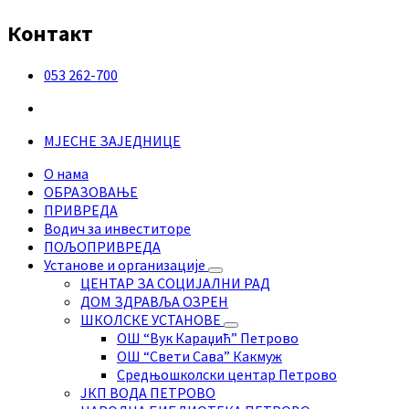
Контакт
053 262-700
Фацебоок
МЈЕСНЕ ЗАЈЕДНИЦЕ
О нама
ОБРАЗОВАЊЕ
ПРИВРЕДА
Водич за инвеститоре
ПОЉОПРИВРЕДА
Установе и организације
ЦЕНТАР ЗА СОЦИЈАЛНИ РАД
ДОМ ЗДРАВЉА ОЗРЕН
ШКОЛСКЕ УСТАНОВЕ
ОШ “Вук Караџић” Петрово
ОШ “Свети Сава” Какмуж
Средњошколски центар Петрово
ЈКП ВОДА ПЕТРОВО