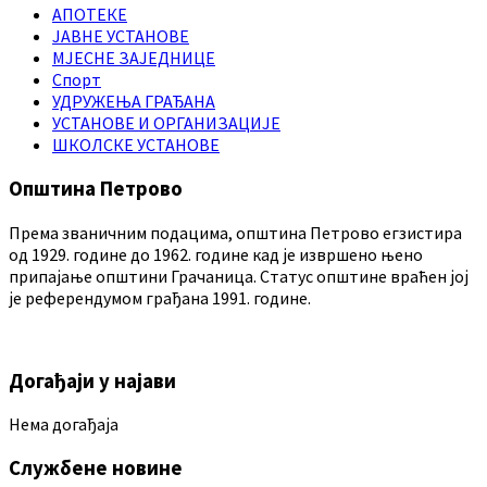
АПОТЕКЕ
ЈАВНЕ УСТАНОВЕ
МЈЕСНЕ ЗАЈЕДНИЦЕ
Спорт
УДРУЖЕЊА ГРАЂАНА
УСТАНОВЕ И ОРГАНИЗАЦИЈЕ
ШКОЛСКЕ УСТАНОВЕ
Општина Петрово
Према званичним подацима, општина Петрово егзистира
од 1929. године до 1962. године кад је извршено њено
припајање општини Грачаница. Статус општине враћен јој
је референдумом грађана 1991. године.
Догађаји у најави
Нема догађаја
Службене новине