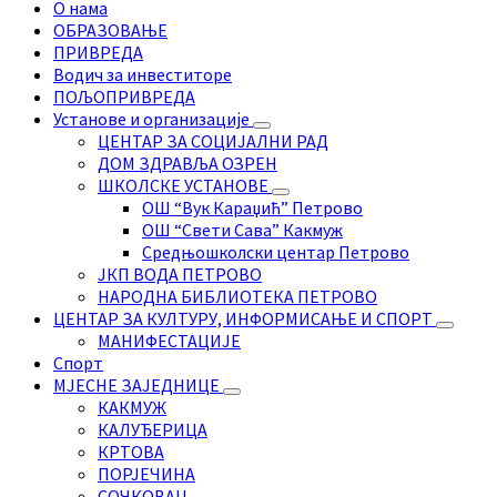
О нама
ОБРАЗОВАЊЕ
ПРИВРЕДА
Водич за инвеститоре
ПОЉОПРИВРЕДА
Установе и организације
ЦЕНТАР ЗА СОЦИЈАЛНИ РАД
ДОМ ЗДРАВЉА ОЗРЕН
ШКОЛСКЕ УСТАНОВЕ
ОШ “Вук Караџић” Петрово
ОШ “Свети Сава” Какмуж
Средњошколски центар Петрово
ЈКП ВОДА ПЕТРОВО
НАРОДНА БИБЛИОТЕКА ПЕТРОВО
ЦЕНТАР ЗА КУЛТУРУ, ИНФОРМИСАЊЕ И СПОРТ
МАНИФЕСТАЦИЈЕ
Спорт
МЈЕСНЕ ЗАЈЕДНИЦЕ
КАКМУЖ
КАЛУЂЕРИЦА
КРТОВА
ПОРЈЕЧИНА
СОЧКОВАЦ