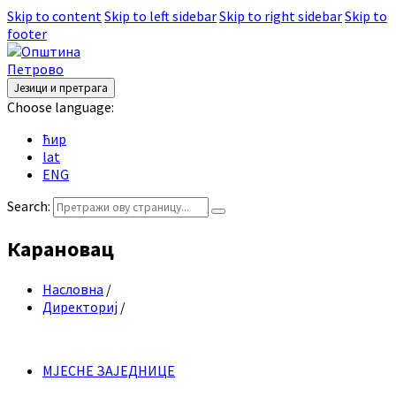
Skip to content
Skip to left sidebar
Skip to right sidebar
Skip to
footer
Језици и претрага
Choose language:
ћир
lat
ENG
Search:
Карановац
Насловна
/
Директориј
/
МЈЕСНЕ ЗАЈЕДНИЦЕ