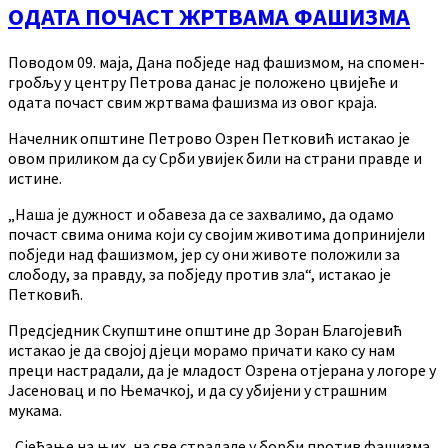
ОДАТА ПОЧАСТ ЖРТВАМА ФАШИЗМА
Поводом 09. маја, Дана побједе над фашизмом, на спомен-
гробљу у центру Петрова данас је положено цвијеће и
одата почаст свим жртвама фашизма из овог краја.
Начелник општине Петрово Озрен Петковић истакао је
овом приликом да су Срби увијек били на страни правде и
истине.
„Наша је дужност и обавеза да се захвалимо, да одамо
почаст свима онима који су својим животима допринијели
побједи над фашизмом, јер су они животе положили за
слободу, за правду, за побједу против зла“, истакао је
Петковић.
Предсједник Скупштине општине др Зоран Благојевић
истакао је да својој дјеци морамо причати како су нам
преци настрадали, да је младост Озрена отјерана у логоре у
Јасеновац и по Њемачкој, и да су убијени у страшним
мукама.
„Сјећање на њих, на све страдале у борби против фашизма,