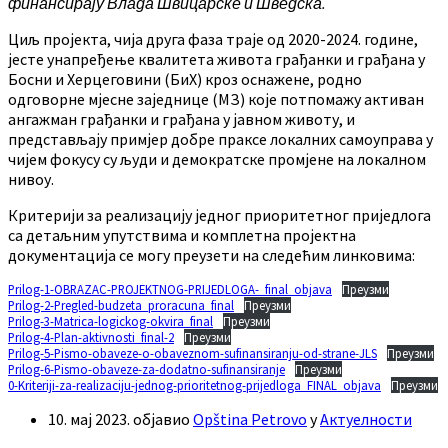
финансирају Влада Швицарске и Шведска.
Циљ пројекта, чија друга фаза траје од 2020-2024. године,
јесте унапређење квалитета живота грађанки и грађана у
Босни и Херцеговини (БиХ) кроз оснажене, родно
одговорне мјесне заједнице (МЗ) које потпомажу активан
ангажман грађанки и грађана у јавном животу, и
представљају примјер добре праксе локалних самоуправа у
чијем фокусу су људи и демократске промјене на локалном
нивоу.
Критерији за реализацију једног приоритетног приједлога
са детаљним упутствима и комплетна пројектна
документација се могу преузети на следећим линковима:
Prilog-1-OBRAZAC-PROJEKTNOG-PRIJEDLOGA-_final_objava
Преузми
Prilog-2-Pregled-budzeta_proracuna_final
Преузми
Prilog-3-Matrica-logickog-okvira_final
Преузми
Prilog-4-Plan-aktivnosti_final-2
Преузми
Prilog-5-Pismo-obaveze-o-obaveznom-sufinansiranju-od-strane-JLS
Преузми
Prilog-6-Pismo-obaveze-za-dodatno-sufinansiranje
Преузми
0-Kriteriji-za-realizaciju-jednog-prioritetnog-prijedloga_FINAL_objava
Преузми
10. мај 2023.
објавио
Opština Petrovo
у
Актуелности