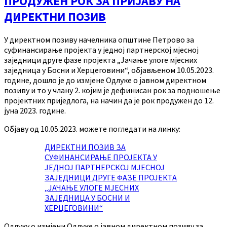
ПРОДУЖЕН РОК ЗА ПРИЈАВУ НА
ДИРЕКТНИ ПОЗИВ
У директном позиву начелника општине Петрово за
суфинансирање пројекта у једној партнерској мјесној
заједници друге фазе пројекта „Јачање улоге мјесних
заједница у Босни и Херцеговини“, објављеном 10.05.2023.
године, дошло је до измјене Одлуке о јавном директном
позиву и то у члану 2. којим је дефинисан рок за подношење
пројектних приједлога, на начин да је рок продужен до 12.
јуна 2023. године.
Објаву од 10.05.2023. можете погледати на линку:
ДИРЕКТНИ ПОЗИВ ЗА
СУФИНАНСИРАЊЕ ПРОЈЕКТА У
ЈЕДНОЈ ПАРТНЕРСКОЈ МЈЕСНОЈ
ЗАЈЕДНИЦИ ДРУГЕ ФАЗЕ ПРОЈЕКТА
„ЈАЧАЊЕ УЛОГЕ МЈЕСНИХ
ЗАЈЕДНИЦА У БОСНИ И
ХЕРЦЕГОВИНИ“
Одлуку о измјени Одлуке о јавном директном позиву за