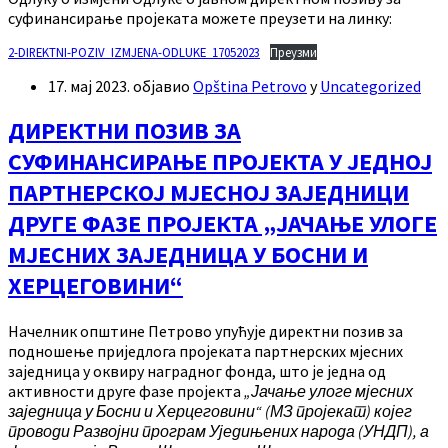
суфинансирање пројеката можете преузети на линку:
2-DIREKTNI-POZIV_IZMJENA-ODLUKE_17052023
Преузми
17. мај 2023.
објавио
Opština Petrovo
у
Uncategorized
ДИРЕКТНИ ПОЗИВ ЗА
СУФИНАНСИРАЊЕ ПРОЈЕКТА У ЈЕДНОЈ
ПАРТНЕРСКОЈ МЈЕСНОЈ ЗАЈЕДНИЦИ
ДРУГЕ ФАЗЕ ПРОЈЕКТА „ЈАЧАЊЕ УЛОГЕ
МЈЕСНИХ ЗАЈЕДНИЦА У БОСНИ И
ХЕРЦЕГОВИНИ“
Начелник општине Петрово упућује директни позив за
подношење приједлога пројеката партнерских мјесних
заједница у оквиру наградног фонда, што је једна од
активности друге фазе пројекта
„Јачање улоге мјесних
заједница у Босни и Херцеговини“ (МЗ пројекат) којег
проводи Развојни програм Уједињених народа (УНДП), а