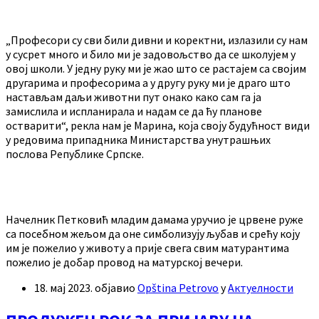
„Професори су сви били дивни и коректни, излазили су нам
у сусрет много и било ми је задовољство да се школујем у
овој школи. У једну руку ми је жао што се растајем са својим
другарима и професорима а у другу руку ми је драго што
настављам даљи животни пут онако како сам га ја
замислила и испланирала и надам се да ћу планове
остварити“, рекла нам је Марина, која своју будућност види
у редовима припадника Министарства унутрашњих
послова Републике Српске.
Начелник Петковић младим дамама уручио је црвене руже
са посебном жељом да оне симболизују љубав и срећу коју
им је пожелио у животу а прије свега свим матурантима
пожелио је добар провод на матурској вечери.
18. мај 2023.
објавио
Opština Petrovo
у
Актуелности