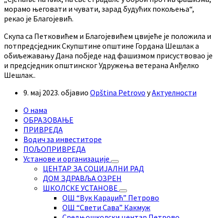
морамо његовати и чувати, зарад будућих покољења“,
рекао је Благојевић.
Скупа са Петковићем и Благојевићем цвијеће је положила и
потпредсједник Скупштине општине Гордана Шешлак а
обиљежавању Дана побједе над фашизмом присуствовао је
и предсједник општинског Удружења ветерана Анђелко
Шешлак..
9. мај 2023.
објавио
Opština Petrovo
у
Актуелности
О нама
ОБРАЗОВАЊЕ
ПРИВРЕДА
Водич за инвеститоре
ПОЉОПРИВРЕДА
Установе и организације
ЦЕНТАР ЗА СОЦИЈАЛНИ РАД
ДОМ ЗДРАВЉА ОЗРЕН
ШКОЛСКЕ УСТАНОВЕ
ОШ “Вук Караџић” Петрово
ОШ “Свети Сава” Какмуж
Средњошколски центар Петрово