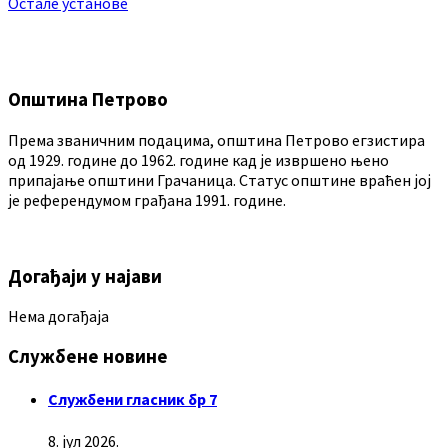
Остале установе
Општина Петрово
Према званичним подацима, општина Петрово егзистира
од 1929. године до 1962. године кад је извршено њено
припајање општини Грачаница. Статус општине враћен јој
је референдумом грађана 1991. године.
Догађаји у најави
Нема догађаја
Службене новине
Службени гласник бр 7
8. јул 2026.