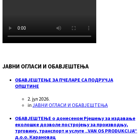
ЈАВНИ ОГЛАСИ И ОБАВЈЕШТЕЊА
ОБАВЈЕШТЕЊЕ ЗА ПЧЕЛАРЕ СА ПОДРУЧЈА
ОПШТИНЕ
2. јул 2026.
in
ЈАВНИ ОГЛАСИ И ОБАВЈЕШТЕЊА
ОБАВЈЕШТЕЊЕ о донесеном Рјешењу за издавање
еколошке дозволе постројењу за производњу,
трговину, транспорт и услуге „VAN OS PRODUKCIJA“
д.о.о. Карановац