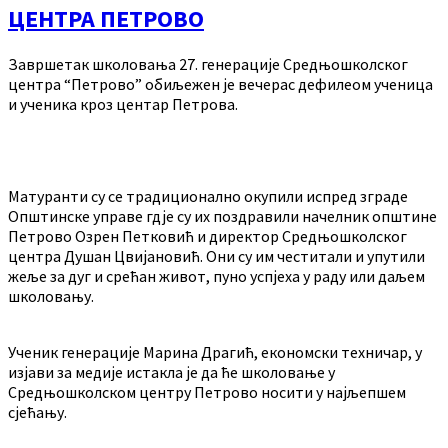
ЦЕНТРА ПЕТРОВО
Завршетак школовања 27. генерације Средњошколског
центра “Петрово” обиљежен је вечерас дефилеом ученица
и ученика кроз центар Петрова.
Матуранти су се традиционално окупили испред зграде
Општинске управе гдје су их поздравили начелник општине
Петрово Озрен Петковић и директор Средњошколског
центра Душан Цвијановић. Они су им честитали и упутили
жеље за дуг и срећан живот, пуно успјеха у раду или даљем
школовању.
Ученик генерације Марина Драгић, економски техничар, у
изјави за медије истакла је да ће школовање у
Средњошколском центру Петрово носити у најљепшем
сјећању.