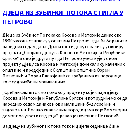
ДЈЕЦА ИЗ ЗУБИНОГ ПОТОКА СТИГЛА У
ПЕТРОВО
Дјеца из Зубиног Потока са Косова и Метохије данас око
18:00 часова стигла су у општину Петрово, гдје ће боравити
наредних седам дана. Драги гости допутовали су у оквиру
пројекта „Спојимо дјецу са Косова и Метохије и Републике
Српске“ а ово је други пут да Петрово учествује у овом
пројекту.Дјецу са Косова и Метохије дочекали су начелник
општине и предсједник Скупштине општине Озрен
Петковић и Зоран Благојевић са грађанима из породица
које су домаћини малишанима.
„Срећан сам што смо поново у пројекту који спаја дјецу
Косова и Метохије и Републике Српске и потрудићемо се да
наредних седам дана сви ови малишани буду срећни и
задовољни. Велико хвала свим породицама које ће у својим
домовима угостити дјецу“, рекао је начелник Петковић.
За дјецу из Зубиног Потока током цијеле седмице биће