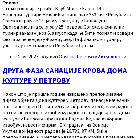
Финале
Стоматологија Зрнић – Клуб Монте Карло 19:21
Наредни турнири Никшићко пиво лиге 3×3 лиге Република
Српска играју се 18. јуна у Братунцу и Бањалуци.
Ове године лига се игра у 25 градова Српске, а финални
турнир заказан је за 6. август када ће бити познат и освајач
слота за челенџер у Француској. На финалном турниру
учествују само екипе из Републике Српске.
14. јун 2023.
објавио
Opština Petrovo
у
Актуелности
ДРУГА ФАЗА САНАЦИЈЕ КРОВА ДОМА
КУЛТУРЕ У ПЕТРОВУ
Након што је прошле године извршено препокривање
дијела објекта Дома културе у Петрову, данас је начелник
општине Озрен Петковић са изабраним извођачем радова
потписао уговор о извођењу радова санације крова Дома
културе у Петрову – фаза два. Радове ће, као изабрани
извођач, извести фирма „БК градња“ из Зенице.
Укупна вриједност радова је 26.733, 87 КМ, биће
препокривено 300 метара квадратних крова а према најави