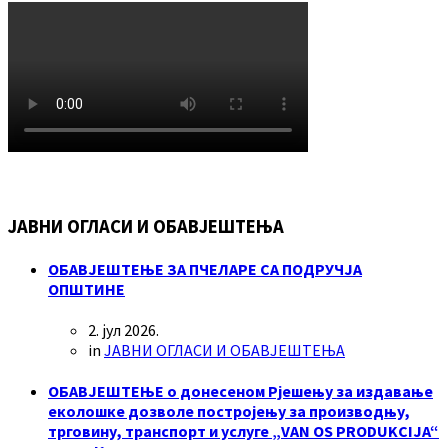
ЈАВНИ ОГЛАСИ И ОБАВЈЕШТЕЊА
ОБАВЈЕШТЕЊЕ ЗА ПЧЕЛАРЕ СА ПОДРУЧЈА
ОПШТИНЕ
2. јул 2026.
in
ЈАВНИ ОГЛАСИ И ОБАВЈЕШТЕЊА
ОБАВЈЕШТЕЊЕ о донесеном Рјешењу за издавање
еколошке дозволе постројењу за производњу,
трговину, транспорт и услуге „VAN OS PRODUKCIJA“