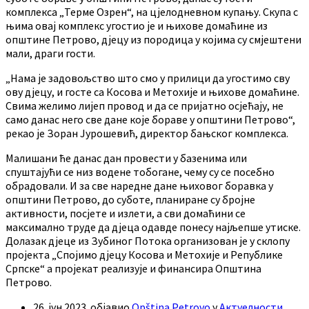
комплекса „Терме Озрен“, на цјелодневном купању. Скупа с
њима овај комплекс угостио је и њихове домаћине из
општине Петрово, дјецу из породица у којима су смјештени
мали, драги гости.
„Нама је задовољство што смо у прилици да угостимо сву
ову дјецу, и госте са Косова и Метохије и њихове домаћине.
Свима желимо лијеп провод и да се пријатно осјећају, не
само данас него све дане које бораве у општини Петрово“,
рекао је Зоран Јурошевић, директор бањског комплекса.
Малишани ће данас дан провести у базенима или
спуштајући се низ водене тобогане, чему су се посебно
обрадовали. И за све наредне дане њиховог боравка у
општини Петрово, до суботе, планиране су бројне
активности, посјете и излети, а сви домаћини се
максимално труде да дјеца одавде понесу најљепше утиске.
Долазак дјеце из Зубиног Потока организован је у склопу
пројекта „Спојимо дјецу Косова и Метохије и Републике
Српске“ а пројекат реализује и финансира Општина
Петрово.
26. јун 2023.
објавио
Opština Petrovo
у
Актуелности