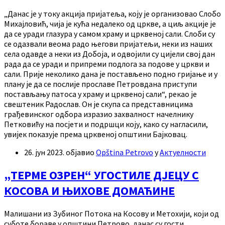
„Данас је у току акција пријатеља, коју је организовао Слобо
Михајловић, чија је кућа недалеко од цркве, а циљ акције је
да се уради глазура у самом храму и црквеној сали. Слоби су
се одазвали веома радо његови пријатељи, неки из наших
села одавде а неки из Добоја, и одвојили су цијели свој дан
рада да се уради и припреми подлога за подове у цркви и
сали. Прије неколико дана је постављено подно гријање и у
плану је да се послије прославе Петровдана приступи
постављању патоса у храму и црквеној сали“, рекао је
свештеник Радослав. Он је скупа са представницима
грађевинског одбора изразио захвалност начелнику
Петковићу на посјети и подршци коју, како су нагласили,
увијек показује према црквеној општини Бајковац.
26. јун 2023.
објавио
Opština Petrovo
у
Актуелности
„ТЕРМЕ ОЗРЕН“ УГОСТИЛЕ ДЈЕЦУ С
КОСОВА И ЊИХОВЕ ДОМАЋИНЕ
Малишани из Зубиног Потока на Косову и Метохији, који од
суботе бораве у општини Петрово, данас су гости