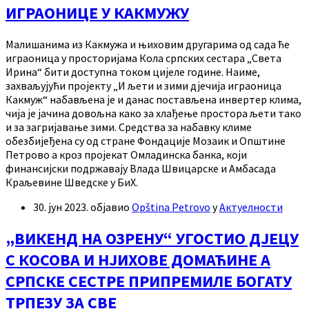
ИГРАОНИЦЕ У КАКМУЖУ
Малишанима из Какмужа и њиховим другарима од сада ће
играоница у просторијама Кола српских сестара „Света
Ирина“ бити доступна током цијеле године. Наиме,
захваљујући пројекту „И љети и зими дјечија играоница
Какмуж“ набављена је и данас постављена инвертер клима,
чија је јачина довољна како за хлађење простора љети тако
и за загријавање зими. Средства за набавку климе
обезбијеђена су од стране Фондације Мозаик и Општине
Петрово а кроз пројекат Омладинска банка, који
финансијски подржавају Влада Швицарске и Амбасада
Краљевине Шведске у БиХ.
30. јун 2023.
објавио
Opština Petrovo
у
Актуелности
„ВИКЕНД НА ОЗРЕНУ“ УГОСТИО ДЈЕЦУ
С КОСОВА И НЈИХОВЕ ДОМАЋИНЕ А
СРПСКЕ СЕСТРЕ ПРИПРЕМИЛЕ БОГАТУ
ТРПЕЗУ ЗА СВЕ