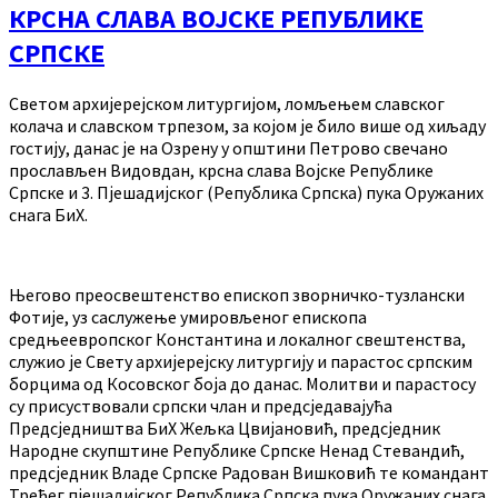
КРСНА СЛАВА ВОЈСКЕ РЕПУБЛИКЕ
СРПСКЕ
Светом архијерејском литургијом, ломљењем славског
колача и славском трпезом, за којом је било више од хиљаду
гостију, данас је на Озрену у општини Петрово свечано
прослављен Видовдан, крсна слава Војске Републике
Српске и 3. Пјешадијског (Република Српска) пука Оружаних
снага БиХ.
Његово преосвештенство епископ зворничко-тузлански
Фотије, уз саслужење умировљеног епископа
средњеевропског Константина и локалног свештенства,
служио је Свету архијерејску литургију и парастос српским
борцима од Косовског боја до данас. Молитви и парастосу
су присуствовали српски члан и предсједавајућа
Предсједништва БиХ Жељка Цвијановић, предсједник
Народне скупштине Републике Српске Ненад Стевандић,
предсједник Владе Српске Радован Вишковић те командант
Трећег пјешадијског Република Српска пука Оружаних снага