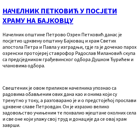
НАЧЕЛНИК ПЕТКОВИЋ У ПОСЈЕТИ
ХРАМУ НА БАЈКОВЦУ
Начелник општине Петрово Озрен Петковић данас је
посјетио црквену општину Бајковац и храм Светих
апостола Петра и Павла у изградњи, гдје га је дочекао парох
озренски протојереј ставрофор Радослав Милановић скупа
са предсједником грађевинског одбора Душком Ђурићем и
члановима одбора.
Свештеник је овом приликом начелника упознао са
радовима обављеним ових дана као и онима који су
тренутно у току, а разговарано је и о предстојећој прослави
црквене славе Петровдан. Он је изразио велико
задовољство учињеним те похвалио мјештане околних села
и све оне који улажу свој труд и донације да се овај храм
заврши.