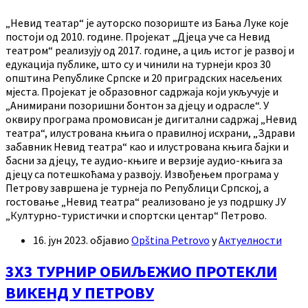
„Невид театар“ је ауторско позориште из Бања Луке које
постоји од 2010. године. Пројекат „Дјеца уче са Невид
театром“ реализују од 2017. године, а циљ истог је развој и
едукација публике, што су и чинили на турнеји кроз 30
општина Републике Српске и 20 приградских насељених
мјеста. Пројекат је образовног садржаја који укључује и
„Анимирани позоришни бонтон за дјецу и одрасле“. У
оквиру програма промовисан је дигитални садржај „Невид
театра“, илустрована књига о правилној исхрани, „Здрави
забавник Невид театра“ као и илустрована књига бајки и
басни за дјецу, те аудио-књиге и верзије аудио-књига за
дјецу са потешкоћама у развоју. Извођењем програма у
Петрову завршена је турнеја по Републици Српској, а
гостовање „Невид театра“ реализовано је уз подршку ЈУ
„Културно-туристички и спортски центар“ Петрово.
16. јун 2023.
објавио
Opština Petrovo
у
Актуелности
3X3 ТУРНИР ОБИЉЕЖИО ПРОТЕКЛИ
ВИКЕНД У ПЕТРОВУ