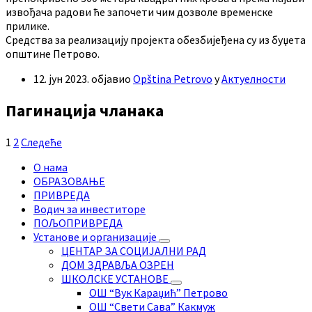
извођача радови ће започети чим дозволе временске
прилике.
Средства за реализацију пројекта обезбијеђена су из буџета
општине Петрово.
12. јун 2023.
објавио
Opština Petrovo
у
Актуелности
Пагинација чланака
1
2
Следеће
О нама
ОБРАЗОВАЊЕ
ПРИВРЕДА
Водич за инвеститоре
ПОЉОПРИВРЕДА
Установе и организације
ЦЕНТАР ЗА СОЦИЈАЛНИ РАД
ДОМ ЗДРАВЉА ОЗРЕН
ШКОЛСКЕ УСТАНОВЕ
ОШ “Вук Караџић” Петрово
ОШ “Свети Сава” Какмуж