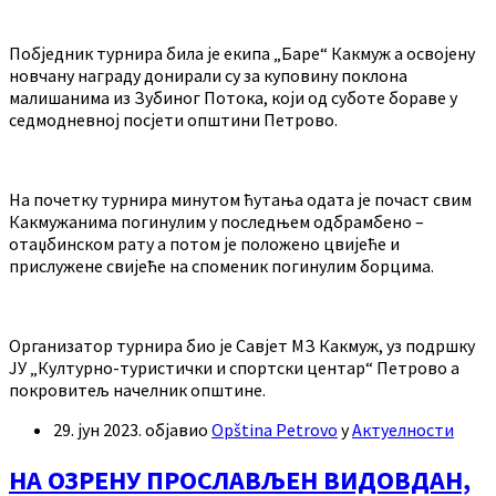
Побједник турнира била је екипа „Баре“ Какмуж а освојену
новчану награду донирали су за куповину поклона
малишанима из Зубиног Потока, који од суботе бораве у
седмодневној посјети општини Петрово.
На почетку турнира минутом ћутања одата је почаст свим
Какмужанима погинулим у последњем одбрамбено –
отаџбинском рату а потом је положено цвијеће и
прислужене свијеће на споменик погинулим борцима.
Организатор турнира био је Савјет МЗ Какмуж, уз подршку
ЈУ „Културно-туристички и спортски центар“ Петрово а
покровитељ начелник општине.
29. јун 2023.
објавио
Opština Petrovo
у
Актуелности
НА ОЗРЕНУ ПРОСЛАВЉЕН ВИДОВДАН,