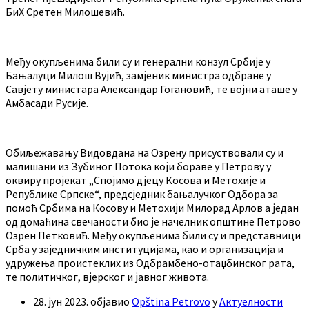
БиХ Сретен Милошевић.
Међу окупљенима били су и генерални конзул Србије у
Бањалуци Милош Вујић, замјеник министра одбране у
Савјету министара Александар Гогановић, те војни аташе у
Амбасади Русије.
Обиљежавању Видовдана на Озрену присуствовали су и
малишани из Зубиног Потока који бораве у Петрову у
оквиру пројекат „Спојимо дјецу Косова и Метохије и
Републике Српске“, предсједник бањалучког Одбора за
помоћ Србима на Косову и Метохији Милорад Арлов а један
од домаћина свечаности био је начелник општине Петрово
Озрен Петковић. Међу окупљенима били су и представници
Срба у заједничким институцијама, као и организација и
удружења проистеклих из Одбрамбено-отаџбинског рата,
те политичког, вјерског и јавног живота.
28. јун 2023.
објавио
Opština Petrovo
у
Актуелности