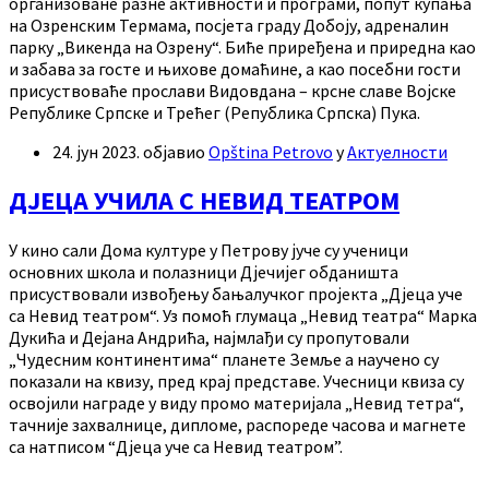
организоване разне активности и програми, попут купања
на Озренским Термама, посјета граду Добоју, адреналин
парку „Викенда на Озрену“. Биће приређена и приредна као
и забава за госте и њихове домаћине, а као посебни гости
присуствоваће прослави Видовдана – крсне славе Војске
Републике Српске и Трећег (Република Српска) Пука.
24. јун 2023.
објавио
Opština Petrovo
у
Актуелности
ДЈЕЦА УЧИЛА С НЕВИД ТЕАТРОМ
У кино сали Дома културе у Петрову јуче су ученици
основних школа и полазници Дјечијег обданишта
присуствовали извођењу бањалучког пројекта „Дјеца уче
са Невид театром“. Уз помоћ глумаца „Невид театра“ Марка
Дукића и Дејана Андрића, најмлађи су пропутовали
„Чудесним континентима“ планете Земље а научено су
показали на квизу, пред крај представе. Учесници квиза су
освојили награде у виду промо материјала „Невид тетра“,
тачније захвалнице, дипломе, распореде часова и магнете
са натписом “Дјеца уче са Невид театром”.