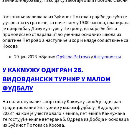
Гостовање малишана из Зубиног Потока трајаће до суботе
ујутро а за сутра вече, са почетком у 19:00 часова, планирана
је приредба у Дому културе у Петрову, на којој ће бити
промовисано стваралаштво ученика основних школа из
општине Петрово а наступиће и хор и младе солисткиње са
Косова.
29. јун 2023.
објавио
Opština Petrovo
у
Актуелности
У КАКМУЖУ ОДИГРАН 26.
ВИДОВДАНСКИ ТУРНИР У МАЛОМ
ФУДБАЛУ
На полигону малих спортова у Какмужу синоћ је одигран
традиционални 26. турнир у малом фудбалу „Видовдан
2023.“ на ком је учествовало 7 екипа, пет екипа Какмужана
те гостујуће екипе ветерана 5. Одреда из Добоја и основаца
из Зубиног Потока са Косова.