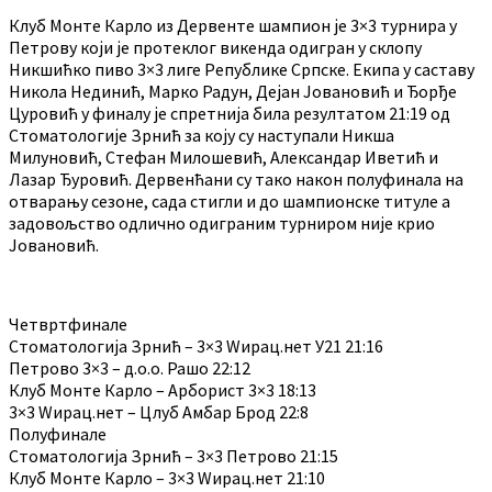
Клуб Монте Карло из Дервенте шампион је 3×3 турнира у
Петрову који је протеклог викенда одигран у склопу
Никшићко пиво 3×3 лиге Републике Српске. Екипа у саставу
Никола Нединић, Марко Радун, Дејан Јовановић и Ђорђе
Цуровић у финалу је спретнија била резултатом 21:19 од
Стоматологије Зрнић за коју су наступали Никша
Милуновић, Стефан Милошевић, Александар Иветић и
Лазар Ђуровић. Дервенћани су тако након полуфинала на
отварању сезоне, сада стигли и до шампионске титуле а
задовољство одлично одиграним турниром није крио
Јовановић.
Четвртфинале
Стоматологија Зрнић – 3×3 Wирац.нет У21 21:16
Петрово 3×3 – д.о.о. Рашо 22:12
Клуб Монте Карло – Арборист 3×3 18:13
3×3 Wирац.нет – Цлуб Амбар Брод 22:8
Полуфинале
Стоматологија Зрнић – 3×3 Петрово 21:15
Клуб Монте Карло – 3×3 Wирац.нет 21:10