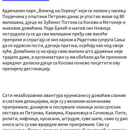
Адреналин парк „Викенд на Озрену“ који се налази у насељу
Порјечина у општини Петрово данас је угостио више од 80
малишана, дјеце из Зубиног Потока са Косова и Метохије и
њихових домаћина. Раде Бркић и његов син Новица
потрудили су се да сви малишани пређу све висеће
препреке и спуштају се зип лајном а Радетова супруга Сања
да се одрасли гости, дјечија пратња, осјећају као код своје
куће. Домаћини су на крају само жалили што дружење није
трајало дуже, а организатори су им обећали да ће приликом
наредног доласка дјеце са Косова поново посјетити ову
прелијепу дестинацију.
Сати незаборавних авантура крунисани су домаћим сланим
и слатким делицијама, које су у великим количинама
припремиле, донијеле и послужиле чланице кола српских
сестара из Петрова, Какмужа, Карановца и Сочковца. Пите,
ролати, кифлице, кроасани, штрудле, суве шапе, само су дио
онога што су ове вриједне жене припремиле. Све су
зачиниле љубављу, тако да су залогаји били посебно сласни.