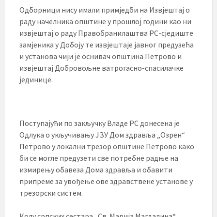
Одборници нису имали примједби на Извјештај о
раду начелника општине у прошлој години као ни
извјештај о раду Правобранилаштва РС-сједиште
замјеника у Добоју те извјештаје јавног предузећа
и установа чији је оснивач општина Петрово и
извјештај Добровољне ватрогасно-спасилачке
јединице.
Поступајући по закључку Владе РС донесена је
Одлука о укључивању ЈЗУ Дом здравља „Озрен“
Петрово у локални трезор општине Петрово како
би се могле предузети све потребне радње на
измирењу обавеза Дома здравља и обавити
припреме за увођење ове здравствене установе у
трезорски систем.
Колу српских сестара „Св. Марија Магдалина“