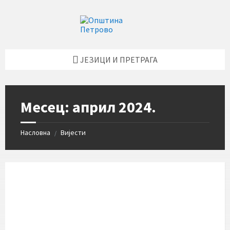
Skip
Skip
Skip
Skip
to
to
to
to
content
left
right
footer
sidebar
sidebar
ЈЕЗИЦИ И ПРЕТРАГА
Месец:
април 2024.
Насловна
Вијести
/