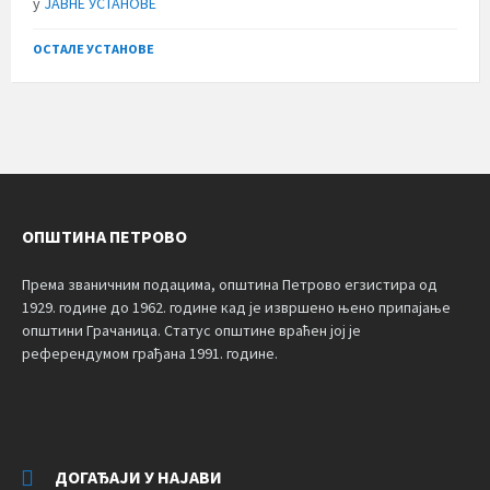
у
ЈАВНЕ УСТАНОВЕ
ОСТАЛЕ УСТАНОВЕ
ОПШТИНА ПЕТРОВО
Према званичним подацима, општина Петрово егзистира од
1929. године до 1962. године кад је извршено њено припајање
општини Грачаница. Статус општине враћен јој је
референдумом грађана 1991. године.
ДОГАЂАЈИ У НАЈАВИ