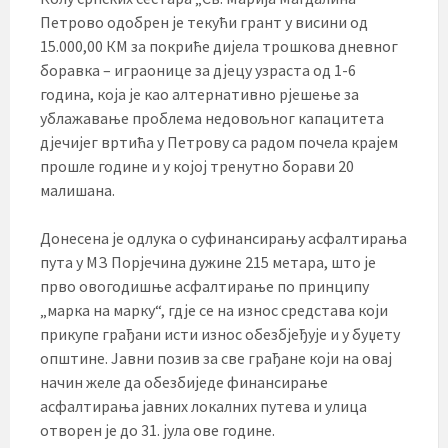
Петрово одобрен је текући грант у висини од
15.000,00 КМ за покриће дијела трошкова дневног
боравка – играонице за дјецу узраста од 1-6
година, која је као алтернативно рјешење за
ублажавање проблема недовољног капацитета
дјечијег вртића у Петрову са радом почела крајем
прошле године и у којој тренутно борави 20
малишана.
Донесена је одлука о суфинансирању асфалтирања
пута у МЗ Порјечина дужине 215 метара, што је
прво овогодишње асфалтирање по принципу
„марка на марку“, гдје се на износ средстава који
прикупе грађани исти износ обезбјеђује и у буџету
општине. Јавни позив за све грађане који на овај
начин желе да обезбиједе финансирање
асфалтирања јавних локалних путева и улица
отворен је до 31. јула ове године.