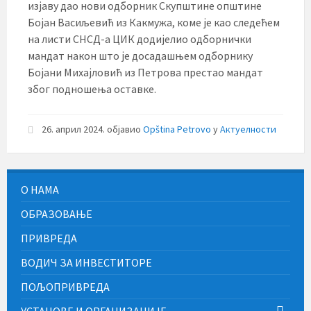
изјаву дао нови одборник Скупштине општине
Бојан Васиљевић из Какмужа, коме је као следећем
на листи СНСД-а ЦИК додијелио одборнички
мандат након што је досадашњем одборнику
Бојани Михајловић из Петрова престао мандат
због подношења оставке.
26. април 2024.
објавио
Opština Petrovo
у
Актуелности
О НАМА
ОБРАЗОВАЊЕ
ПРИВРЕДА
ВОДИЧ ЗА ИНВЕСТИТОРЕ
ПОЉОПРИВРЕДА