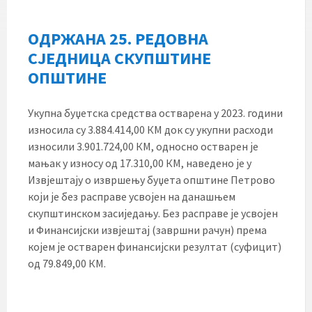
ОДРЖАНА 25. РЕДОВНА
СЈЕДНИЦА СКУПШТИНЕ
ОПШТИНЕ
Укупна буџетска средства остварена у 2023. години
износила су 3.884.414,00 КМ док су укупни расходи
износили 3.901.724,00 КМ, односно остварен је
мањак у износу од 17.310,00 КМ, наведено је у
Извјештају о извршењу буџета општине Петрово
који је без расправе усвојен на данашњем
скупштинском засиједању. Без расправе је усвојен
и Финансијски извјештај (завршни рачун) према
којем је остварен финансијски резултат (суфицит)
од 79.849,00 КМ.