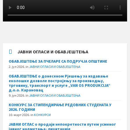
ЈАВНИ ОГЛАСИ И ОБАВЈЕШТЕЊА
ОБАВЈЕШТЕЊЕ ЗА ПЧЕЛАРЕ СА ПОДРУЧЈА ОПШТИНЕ
2. јул 2026.
in
ЈАВНИ ОГЛАСИ И ОБАВЈЕШТЕЊА
ОБАВЈЕШТЕЊЕ о донесеном Рјешењу за издавање
еколошке дозволе постројењу за производњу,
трговину, транспорт и услуге „VAN OS PRODUKCIJA“
д.о.о. Карановац
9. јун 2026.
in
ЈАВНИ ОГЛАСИ И ОБАВЈЕШТЕЊА
КОНКУРС ЗА СТИПЕНДИРАЊЕ РЕДОВНИХ СТУДЕНАТА У
2026. ГОДИНИ
10. март 2026.
in
КОНКУРСИ
ЈАВНИ ОГЛАС о продаји непокретности путем усменог
јавног надметања- лицитације