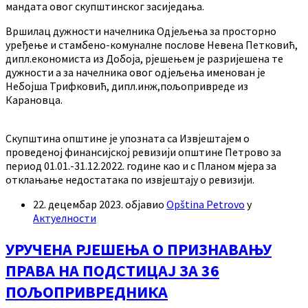
мандата овог скупштинског засиједања.
Вршилац дужности начелника Одјељења за просторно
уређење и стамбено-комуналне послове Невена Петковић,
дипл.економиста из Добоја, рјешењем је разријешена те
дужности а за начелника овог одјељења именован је
Небојша Трифковић, дипл.инж,пољопривреде из
Карановца.
Скупштина општине је упозната са Извјештајем о
проведеној финансијској ревизији општине Петрово за
период 01.01.-31.12.2022. године као и с Планом мјера за
отклањање недостатака по извјештају о ревизији.
22. децембар 2023.
објавио
Opština Petrovo
у
Актуелности
УРУЧЕНА РЈЕШЕЊА О ПРИЗНАВАЊУ
ПРАВА НА ПОДСТИЦАЈ ЗА 36
ПОЉОПРИВРЕДНИКА