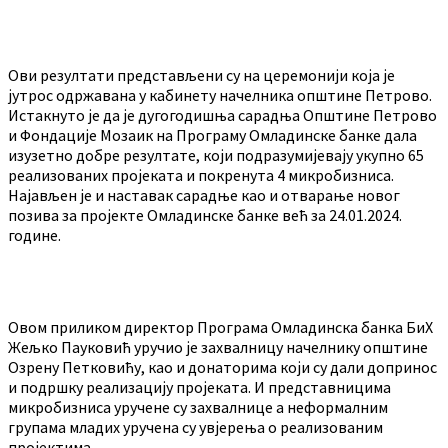
Ови резултати представљени су на церемонији која је
јутрос одржавана у кабинету начелника општине Петрово.
Истакнуто је да је дугогодишња сарадња Општине Петрово
и Фондације Мозаик на Програму Омладинске банке дала
изузетно добре резултате, који подразумијевају укупно 65
реализованих пројеката и покренута 4 микробизниса.
Најављен је и наставак сарадње као и отварање новог
позива за пројекте Омладинске банке већ за 24.01.2024.
године.
Овом приликом директор Програма Омладинска банка БиХ
Жељко Пауковић уручио је захвалницу начелнику општине
Озрену Петковићу, као и донаторима који су дали допринос
и подршку реализацију пројеката. И представницима
микробизниса уручене су захвалнице а неформалним
групама младих уручена су увјерења о реализованим
пројектима.