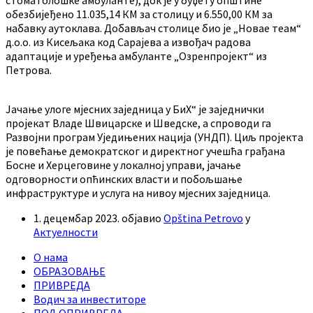
стоматолошке амбуланте), док је у буџету општине
обезбијеђено 11.035,14 КМ за столицу и 6.550,00 КМ за
набавку аутоклава. Добављач столице био је „Новае теам“
д.о.о. из Кисељака код Сарајева а извођач радова
адаптације и уређења амбуланте „Озренпројект“ из
Петрова.
Јачање улоге мјесних заједница у БиХ“ је заједнички
пројекат Владе Швицарске и Шведске, а спроводи га
Развојни програм Уједињених нација (УНДП). Циљ пројекта
је повећање демократског и директног учешћа грађана
Босне и Херцеговине у локалној управи, јачање
одговорности опћинских власти и побољшање
инфраструктуре и услуга на нивоу мјесних заједница.
1. децембар 2023.
објавио
Opština Petrovo
у
Актуелности
О нама
ОБРАЗОВАЊЕ
ПРИВРЕДА
Водич за инвеститоре