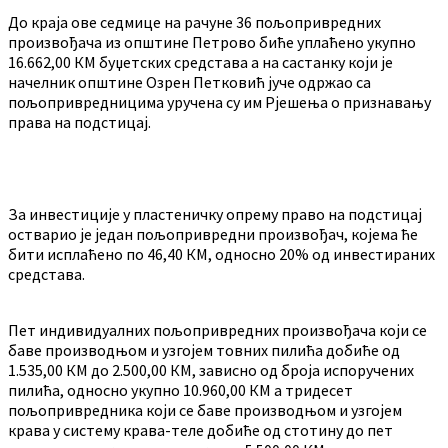
До краја ове седмице на рачуне 36 пољопривредних
произвођача из општине Петрово биће уплаћено укупно
16.662,00 КМ буџетских средстава а на састанку који је
начелник општине Озрен Петковић јуче одржао са
пољопривредницима уручена су им Рјешења о признавању
права на подстицај.
За инвестиције у пластеничку опрему право на подстицај
остварио је један пољопривредни произвођач, којема ће
бити исплаћено по 46,40 КМ, односно 20% од инвестираних
средстава.
Пет индивидуалних пољопривредних произвођача који се
баве производњом и узгојем товних пилића добиће од
1.535,00 КМ до 2.500,00 КМ, зависно од броја испоручених
пилића, односно укупно 10.960,00 КМ а тридесет
пољопривредника који се баве производњом и узгојем
крава у систему крава-теле добиће од стотину до пет