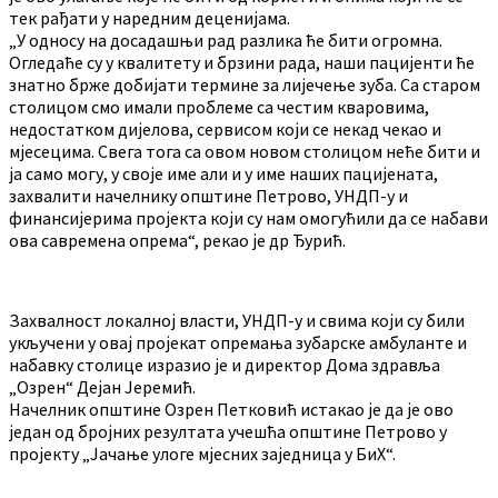
тек рађати у наредним деценијама.
„У односу на досадашњи рад разлика ће бити огромна.
Огледаће су у квалитету и брзини рада, наши пацијенти ће
знатно брже добијати термине за лијечење зуба. Са старом
столицом смо имали проблеме са честим кваровима,
недостатком дијелова, сервисом који се некад чекао и
мјесецима. Свега тога са овом новом столицом неће бити и
ја само могу, у своје име али и у име наших пацијената,
захвалити начелнику општине Петрово, УНДП-у и
финансијерима пројекта који су нам омогућили да се набави
ова савремена опрема“, рекао је др Ђурић.
Захвалност локалној власти, УНДП-у и свима који су били
укључени у овај пројекат опремања зубарске амбуланте и
набавку столице изразио је и директор Дома здравља
„Озрен“ Дејан Јеремић.
Начелник општине Озрен Петковић истакао је да је ово
један од бројних резултата учешћа општине Петрово у
пројекту „Јачање улоге мјесних заједница у БиХ“.