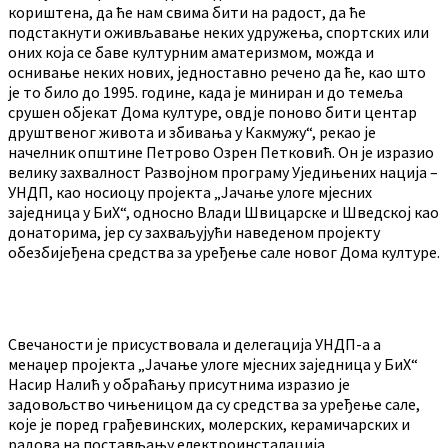
кориштена, да ће нам свима бити на радост, да ће
подстакнути оживљавање неких удружења, спортских или
оних која се баве културним аматеризмом, можда и
оснивање неких нових, једноставно речено да ће, као што
је то било до 1995. године, када је миниран и до темеља
срушен објекат Дома културе, овдје поново бити центар
друштвеног живота и збивања у Какмужу“, рекао је
начелник општине Петрово Озрен Петковић. Он је изразио
велику захвалност Развојном програму Уједињених нација –
УНДП, као носиоцу пројекта „Јачање улоге мјесних
заједница у БиХ“, односно Влади Швицарске и Шведској као
донаторима, јер су захваљујући наведеном пројекту
обезбијеђена средства за уређење сале новог Дома културе.
Свечаности је присуствовала и делегација УНДП-а а
менаџер пројекта „Јачање улоге мјесних заједница у БиХ“
Насир Налић у обраћању присутнима изразио је
задовољство чињеницом да су средства за уређење сале,
које је поред грађевинских, молерских, керамичарских и
радова на постављању електроинсталација,