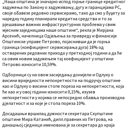
„Наша општина је значајно испод горње границе кредитног
задужења по Закону о задуживању, дугу и гаранцијама РС,
своје обавезе редовно сервисирамо, тако да смо у буџету за
наредну годину планирали кредитна средства и то за
рјешавање важних инфраструктурних проблема у свим
мјесним заједницама наше општине“, рекла је Мирјана
Арсенић, начелница Одјељења за привреду и финансије
Општинске управе Петрово, појаснивши да је горња
граница (коефицијент сервисирања дуга) 18% од
остварених редовних прихода у претходној години а да ће
са овим новим задужењем тај коефицијент у општини
Петрово износити 10,59%.
Одборници су на овом засиједању донијели и Одлуку о
висини вриједности непокретности на подручју општине
као и Одлуку о висини стопе пореза на непокретности, која
ће као и у овој години износити 0,15%, изузев
непокретности у којима се непосредно обавља производна
дјелатност и за које је стопа пореза 10%.
Досадашњи вршилац дужности секретара Скупштине
општине Мира Катанић, дипл.правник из Петрова, на
данашњој сједници именована је за секретара до краја