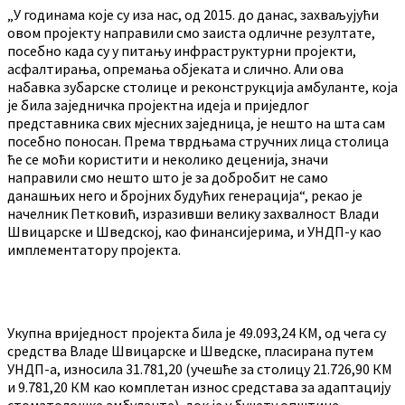
„У годинама које су иза нас, од 2015. до данас, захваљујући
овом пројекту направили смо заиста одличне резултате,
посебно када су у питању инфраструктурни пројекти,
асфалтирања, опремања објеката и слично. Али ова
набавка зубарске столице и реконструкција амбуланте, која
је била заједничка пројектна идеја и приједлог
представника свих мјесних заједница, је нешто на шта сам
посебно поносан. Према тврдњама стручних лица столица
ће се моћи користити и неколико деценија, значи
направили смо нешто што је за добробит не само
данашњих него и бројних будућих генерација“, рекао је
начелник Петковић, изразивши велику захвалност Влади
Швицарске и Шведској, као финансијерима, и УНДП-у као
имплементатору пројекта.
Укупна вриједност пројекта била је 49.093,24 КМ, од чега су
средства Владе Швицарске и Шведске, пласирана путем
УНДП-а, износила 31.781,20 (учешће за столицу 21.726,90 КМ
и 9.781,20 КМ као комплетан износ средстава за адаптацију