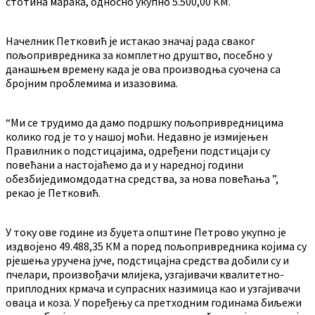
стотина марака, односно укупно 5.500,00 КМ.
Начелник Петковић је истакао значај рада сваког
пољопривредника за комплетно друштво, посебно у
данашњем времену када је ова производња суочена са
бројним проблемима и изазовима.
“Ми се трудимо да дамо подршку пољопривредницима
колико год је то у нашој моћи. Недавно је измијењен
Правилник о подстицајима, одређени подстицаји су
повећани а настојаћемо да и у наредној години
обезбиједимомдодатна средства, за нова повећања ”,
рекао је Петковић.
У току ове године из буџета општине Петрово укупно је
издвојено 49.488,35 КМ а поред пољопривредника којима су
рјешења уручена јуче, подстицајна средства добили су и
пчелари, произвођачи млијека, узгајивачи квалитетно-
приплодних крмача и супрасних назимица као и узгајивачи
оваца и коза. У поређењу са претходним годинама биљежи