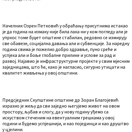
Начелник Озрен Петковић у обраћању присутнима истакао
је да година на измаку није била лака ни у ком погледу али је
упркос томе буџет општине стабилан, редовно се измирују
све обавезе, социјална давања али и субвенције. За наредну
година свима је пожелио добро здравље, пуно среће и
успјеха али и боље глобалне прилике и услове за рад и
развој. Најавио је инфраструктурне пројекте у свим мјесним
заједницама, што ће, како је нагласио, сигурно утицати на
квалитет живљења у овој општини.
Предсједник Скупштине општине др Зоран Благојевић
изразио је жељу да сви заједно његујемо живот на овом
простору, љубав и слогу, да у нову годину уђемо са
искуством стеченим на евентуалним грешкама у овој
години и будемо успјешнији, и као појединци и као друштво
у цјелини.