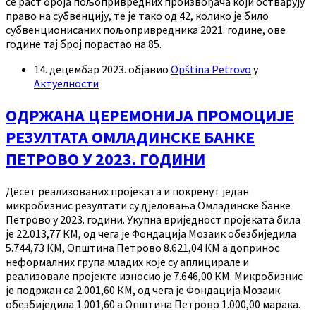
се раст броја пољопривредних произвођача који остварују
право на субвенцију, те је тако од 42, колико је било
субвенционисаних пољопривредника 2021. године, ове
године тај број порастао на 85.
14. децембар 2023.
објавио
Opština Petrovo
у
Актуелности
ОДРЖАНА ЦЕРЕМОНИЈА ПРОМОЦИЈЕ
РЕЗУЛТАТА ОМЛАДИНСКЕ БАНКЕ
ПЕТРОВО У 2023. ГОДИНИ
Десет реализованих пројеката и покренут један
микробизнис резултати су дјеловања Омладинске банке
Петрово у 2023. години. Укупна вриједност пројеката била
је 22.013,77 КМ, од чега је Фондација Мозаик обезбиједила
5.744,73 КМ, Општина Петрово 8.621,04 КМ а допринос
неформалних група младих које су аплицирале и
реализовале пројекте износио је 7.646,00 КМ. Микробизнис
је подржан са 2.001,60 КМ, од чега је Фондација Мозаик
обезбиједила 1.001,60 а Општина Петрово 1.000,00 марака.