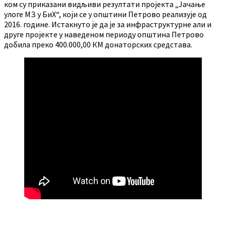
ком су приказани видљиви резултати пројекта „Јачање
улоге МЗ у БиХ“, који се у општини Петрово реализује од
2016. године. Истакнуто је да је за инфраструктурне али и
друге пројекте у наведеном периоду општина Петрово
добила преко 400.000,00 КМ донаторских средстава.