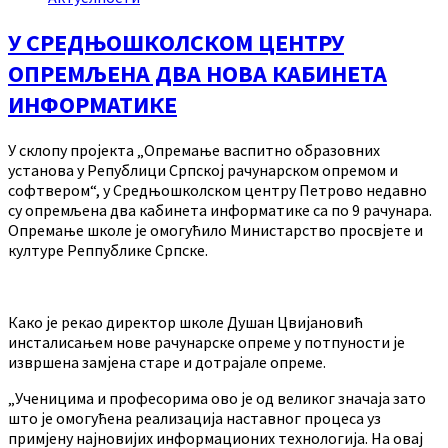
У СРЕДЊОШКОЛСКОМ ЦЕНТРУ
ОПРЕМЉЕНА ДВА НОВА КАБИНЕТА
ИНФОРМАТИКЕ
У склопу пројекта „Опремање васпитно образовних
установа у Републици Српској рачунарском опремом и
софтвером“, у Средњошколском центру Петрово недавно
су опремљена два кабинета информатике са по 9 рачунара.
Опремање школе је омогућило Министарство просвјете и
културе Реппублике Српске.
Како је рекао директор школе Душан Цвијановић
инсталисањем нове рачунарске опреме у потпуности је
извршена замјена старе и дотрајале опреме.
„Ученицима и професорима ово је од великог значаја зато
што је омогућена реализација наставног процеса уз
примјену најновијих информационих технологија. На овај