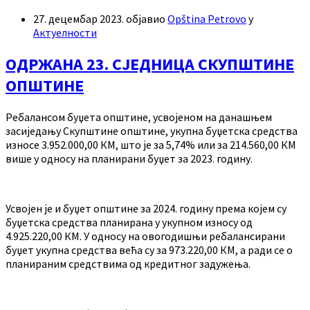
27. децембар 2023.
објавио
Opština Petrovo
у
Актуелности
ОДРЖАНА 23. СЈЕДНИЦА СКУПШТИНЕ
ОПШТИНЕ
Ребалансом буџета општине, усвојеном на данашњем
засиједању Скупштине општине, укупна буџетска средства
износе 3.952.000,00 КМ, што је за 5,74% или за 214.560,00 КМ
више у односу на планирани буџет за 2023. годину.
Усвојен је и буџет општине за 2024. годину према којем су
буџетска средства планирана у укупном износу од
4.925.220,00 КМ. У односу на овогодишњи ребалансирани
буџет укупна средства већа су за 973.220,00 КМ, а ради се о
планираним средствима од кредитног задужења.