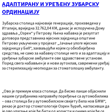
АДАПТИРАНУ И УРЕЂЕНУ ЗУБАРСКУ
ОРДИНАЦИЈУ
Зубарска столица најновије генерације, произведена у
Италији, вриједна 32.762,04 КМ, данас је испоручена Дому
здравља „Озрен“ у Петрову. Њена набавка је резултат
договора представника мјесних заједница општине
Петрово укључених у пројекат „Јачање улоге мјесних
заједница у БиХ“, захваљујући којем су обезбијеђена
средства, не само за набавку столице него и за адаптацију и
уређење зубарске амбуланте ове здравствене установе.
Поред свега набављен је и нови аутоклав, савремени уређај
за стерилизацију неопходан за стоматолошку амбуланту.
„Ово је премиум класа столице. Да бисмо лакше објаснили
нашим суграђанима направићу поређење са аутомобилима
– ова столица би у аутомобилском свијету била нов БМW“,
рекао је доктор стоматологије Озрен Ђурић, нагласивши да
је ово улагање које ће бити од користи и онима који ће се