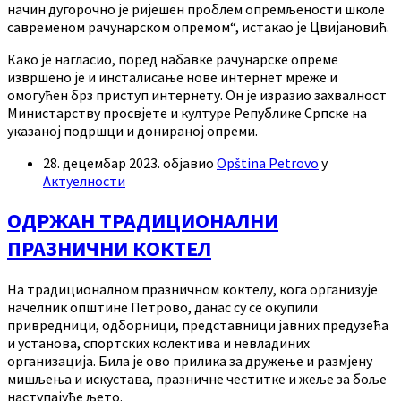
начин дугорочно је ријешен проблем опремљености школе
савременом рачунарском опремом“, истакао је Цвијановић.
Како је нагласио, поред набавке рачунарске опреме
извршено је и инсталисање нове интернет мреже и
омогућен брз приступ интернету. Он је изразио захвалност
Министарству просвјете и културе Републике Српске на
указаној подршци и донираној опреми.
28. децембар 2023.
објавио
Opština Petrovo
у
Актуелности
ОДРЖАН ТРАДИЦИОНАЛНИ
ПРАЗНИЧНИ КОКТЕЛ
На традиционалном празничном коктелу, кога организује
начелник општине Петрово, данас су се окупили
привредници, одборници, представници јавних предузећа
и установа, спортских колектива и невладиних
организација. Била је ово прилика за дружење и размјену
мишљења и искустава, празничне честитке и жеље за боље
наступајуће љето.