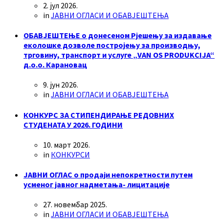
2. јул 2026.
in
ЈАВНИ ОГЛАСИ И ОБАВЈЕШТЕЊА
ОБАВЈЕШТЕЊЕ о донесеном Рјешењу за издавање
еколошке дозволе постројењу за производњу,
трговину, транспорт и услуге „VAN OS PRODUKCIJA“
д.о.о. Карановац
9. јун 2026.
in
ЈАВНИ ОГЛАСИ И ОБАВЈЕШТЕЊА
КОНКУРС ЗА СТИПЕНДИРАЊЕ РЕДОВНИХ
СТУДЕНАТА У 2026. ГОДИНИ
10. март 2026.
in
КОНКУРСИ
ЈАВНИ ОГЛАС о продаји непокретности путем
усменог јавног надметања- лицитације
27. новембар 2025.
in
ЈАВНИ ОГЛАСИ И ОБАВЈЕШТЕЊА