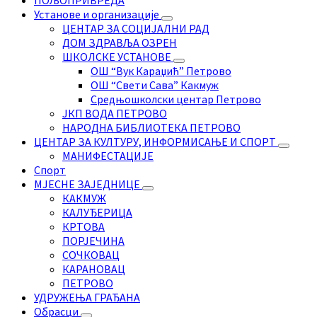
ПОЉОПРИВРЕДА
Установе и организације
ЦЕНТАР ЗА СОЦИЈАЛНИ РАД
ДОМ ЗДРАВЉА ОЗРЕН
ШКОЛСКЕ УСТАНОВЕ
ОШ “Вук Караџић” Петрово
ОШ “Свети Сава” Какмуж
Средњошколски центар Петрово
ЈКП ВОДА ПЕТРОВО
НАРОДНА БИБЛИОТЕКА ПЕТРОВО
ЦЕНТАР ЗА КУЛТУРУ, ИНФОРМИСАЊЕ И СПОРТ
МАНИФЕСТАЦИЈЕ
Спорт
МЈЕСНЕ ЗАЈЕДНИЦЕ
КАКМУЖ
КАЛУЂЕРИЦА
КРТОВА
ПОРЈЕЧИНА
СОЧКОВАЦ
КАРАНОВАЦ
ПЕТРОВО
УДРУЖЕЊА ГРАЂАНА
Обрасци