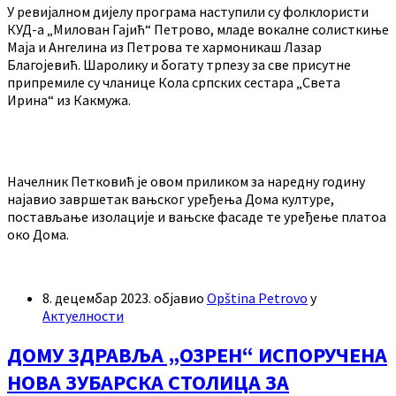
У ревијалном дијелу програма наступили су фолклористи
КУД-а „Милован Гајић“ Петрово, младе вокалне солисткиње
Маја и Ангелина из Петрова те хармоникаш Лазар
Благојевић. Шаролику и богату трпезу за све присутне
припремиле су чланице Кола српских сестара „Света
Ирина“ из Какмужа.
Начелник Петковић је овом приликом за наредну годину
најавио завршетак вањског уређења Дома културе,
постављање изолације и вањске фасаде те уређење платоа
око Дома.
8. децембар 2023.
објавио
Opština Petrovo
у
Актуелности
ДОМУ ЗДРАВЉА „ОЗРЕН“ ИСПОРУЧЕНА
НОВА ЗУБАРСКА СТОЛИЦА ЗА