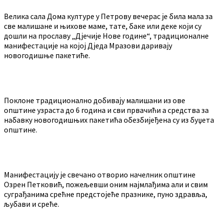
Велика сала Дома културе у Петрову вечерас је била мала за
све малишане и њихове маме, тате, баке или деке који су
дошли на прославу „Дјечије Нове године“, традиционалне
манифестације на којој Дједа Мразови даривају
новогодишње пакетиће.
Поклоне традиционално добивају малишани из ове
општине узраста до 6 година и сви првачићи а средства за
набавку новогодишњих пакетића обезбијеђена су из буџета
општине.
Манифестацију је свечано отворио начелник општине
Озрен Петковић, пожељевши оним најмлађима али и свим
суграђанима срећне предстојеће празнике, пуно здравља,
љубави и среће.