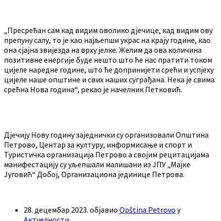
„Пресрећан сам кад видим оволико дјечице, кад видим ову
препуну салу, то је као најљепши украс на крају године, као
она сјајна звијезда на врху јелке. Желим да ова количина
позитивне енергије буде нешто што ће нас пратити током
цијеле наредне године, што ће допринијети срећи и успјеху
цијеле наше општине и свих наших суграђана. Нека је свима
срећна Нова година“, рекао је начелник Петковић.
Дјечију Нову годину заједнички су организовали Општина
Петрово, Центар за културу, информисање и спорт и
Туристичка организација Петрово а својим рецитацијама
манифестацију су уљепшали малишани из ЈПУ „Мајке
Југовић“ Добој, Организациона јединице Петрова.
28. децембар 2023.
објавио
Opština Petrovo
у
Актуелности