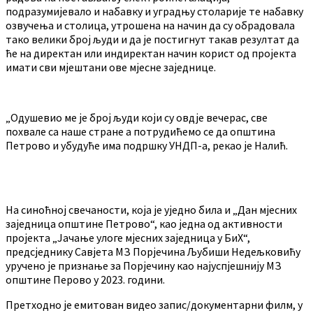
подразумијевало и набавку и уградњу столарије те набавку
озвучења и столица, утрошена на начин да су обрадовала
тако велики број људи и да је постигнут такав резултат да
ће на директан или индиректан начин корист од пројекта
имати сви мјештани ове мјесне заједнице.
„Одушевио ме је број људи који су овдје вечерас, све
похвале са наше стране а потрудићемо се да општина
Петрово и убудуће има подршку УНДП-а, рекао је Налић.
На синоћној свечаности, која је уједно била и „Дан мјесних
заједница општине Петрово“, као једна од активности
пројекта „Јачање улоге мјесних заједница у БиХ“,
предсједнику Савјета МЗ Порјечина Љубиши Недељковићу
уручено је признање за Порјечину као најуспјешнију МЗ
општине Перово у 2023. години.
Претходно је емитован видео запис/документарни филм, у