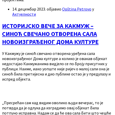
14. децембар 2023.
објавио
Opština Petrovo
у
Актуелности
ИСТОРИЈСКО ВЕЧЕ ЗА КАКМУЖ –
СИНОЋ СВЕЧАНО ОТВОРЕНА САЛА
НОВОИЗГРАЂЕНОГ ДОМА КУЛТУРЕ
У Какмужу је синоћ свечано отворена уређена сала
новоизграђеног Дома културе а колико је овакав објекат
недостајао Какмужанима видјело се по броју присутних у
публици. Наиме, иако уопште није ријеч о малој сали она је
синоћ била претијесна и дио публике остао је у предулазу и
испред објекта.
„Пресрећан сам кад видим оволико људи вечерас, то је
потврда да је одлука да изградимо овај објекат била
потпуно исправна. Надам се да ће ова сала бити што чешће