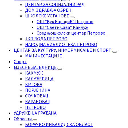
ЦЕНТАР ЗА СОЦИЈАЛНИ РАД
ДОМ ЗДРАВЉА ОЗРЕН
ШКОЛСКЕ УСТАНОВЕ
ОШ “Вук Караџић” Петрово
ОШ “Свети Сава” Какмуж
Средњошколски центар Петрово
ЈКП ВОДА ПЕТРОВО
НАРОДНА БИБЛИОТЕКА ПЕТРОВО
ЦЕНТАР ЗА КУЛТУРУ, ИНФОРМИСАЊЕ И СПОРТ
МАНИФЕСТАЦИЈЕ
Спорт
МЈЕСНЕ ЗАЈЕДНИЦЕ
КАКМУЖ
КАЛУЂЕРИЦА
КРТОВА
ПОРЈЕЧИНА
СОЧКОВАЦ
КАРАНОВАЦ
ПЕТРОВО
УДРУЖЕЊА ГРАЂАНА
Обрасци
БОРАЧКО ИНВАЛИДСКА ОБЛАСТ