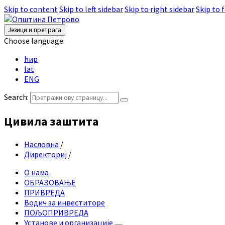
Skip to content
Skip to left sidebar
Skip to right sidebar
Skip to 
Језици и претрага
Choose language:
ћир
lat
ENG
Search:
Цивила заштита
Насловна
/
Директориј
/
О нама
ОБРАЗОВАЊЕ
ПРИВРЕДА
Водич за инвеститоре
ПОЉОПРИВРЕДА
Установе и организације