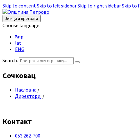
Skip to content
Skip to left sidebar
Skip to right sidebar
Skip to 
Језици и претрага
Choose language:
ћир
lat
ENG
Search:
Сочковац
Насловна
/
Директориј
/
Контакт
053 262-700