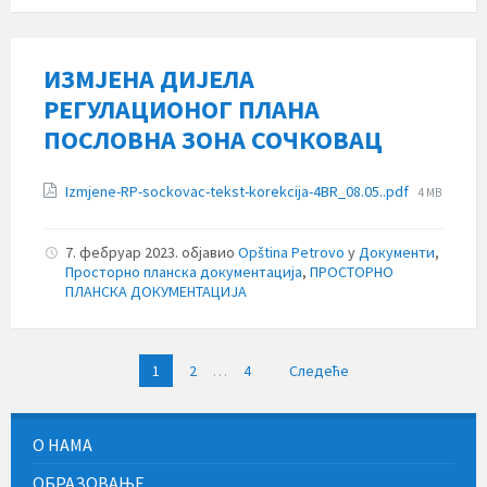
ИЗМЈЕНА ДИЈЕЛА
РЕГУЛАЦИОНОГ ПЛАНА
ПОСЛОВНА ЗОНА СОЧКОВАЦ
Прилози
File
Izmjene-RP-sockovac-tekst-korekcija-4BR_08.05..pdf
4 MB
size:
7. фебруар 2023.
објавио
Opština Petrovo
у
Документи
,
Просторно планска документација
,
ПРОСТОРНО
ПЛАНСКА ДОКУМЕНТАЦИЈА
Пагинација
1
2
…
4
Следеће
чланака
О НАМА
ОБРАЗОВАЊЕ