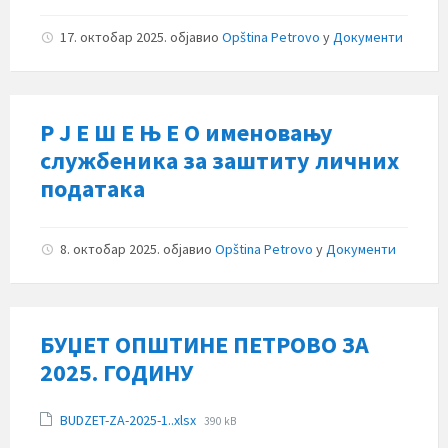
17. октобар 2025.
објавио
Opština Petrovo
у
Документи
Р Ј Е Ш Е Њ Е О именовању
службеника за заштиту личних
података
8. октобар 2025.
објавио
Opština Petrovo
у
Документи
БУЏЕТ ОПШТИНЕ ПЕТРОВО ЗА
2025. ГОДИНУ
Прилози
File
BUDZET-ZA-2025-1..xlsx
390 kB
size: