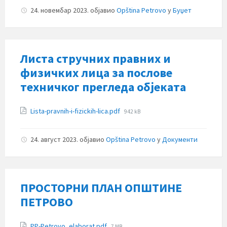
24. новембар 2023.
објавио
Opština Petrovo
у
Буџет
Листа стручних правних и
физичких лица за послове
техничког прегледа објеката
Прилози
File
Lista-pravnih-i-fizickih-lica.pdf
942 kB
size:
24. август 2023.
објавио
Opština Petrovo
у
Документи
ПРОСТОРНИ ПЛАН ОПШТИНЕ
ПЕТРОВО
Прилози
File
PP-Petrovo_elaborat.pdf
7 MB