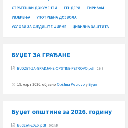
СТРАТЕШКИ ДОКУМЕНТИ
ТЕНДЕРИ
ТИРИЗАМ
УВЈЕРЕЊА
УПОТРЕБНА ДОЗВОЛА
УСЛОВИ ЗА СЈЕДИШТЕ ФИРМЕ
ЦИВИЛНА ЗАШТИТА
БУЏЕТ ЗА ГРАЂАНЕ
Прилози
File
BUDZET-ZA-GRADJANE-OPSTINE-PETROVO.pdf
2 MB
size:
19. март 2026.
објавио
Opština Petrovo
у
Буџет
Буџет општине за 2026. годину
Прилози
File
Budzet-2026..pdf
502 kB