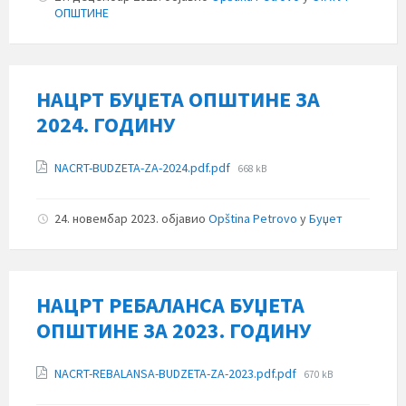
ОПШТИНЕ
НАЦРТ БУЏЕТА ОПШТИНЕ ЗА
2024. ГОДИНУ
Прилози
File
NACRT-BUDZETA-ZA-2024.pdf.pdf
668 kB
size:
24. новембар 2023.
објавио
Opština Petrovo
у
Буџет
НАЦРТ РЕБАЛАНСА БУЏЕТА
ОПШТИНЕ ЗА 2023. ГОДИНУ
Прилози
File
NACRT-REBALANSA-BUDZETA-ZA-2023.pdf.pdf
670 kB
size: