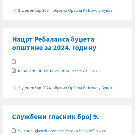
2. децембар 2024.
објавио
Opština Petrovo
у
Буџет
Нацрт Ребаланса буџета
општине за 2024. годину
Прилози
File
REBALANS-BUDZETA-ZA-2024._nacrt.xls
998 kB
size:
2. децембар 2024.
објавио
Opština Petrovo
у
Буџет
Службени гласник број 9.
Прилози
File
Sluzbeni-glasnik-opstine-Petrovo-br-9.pdf
957 kB