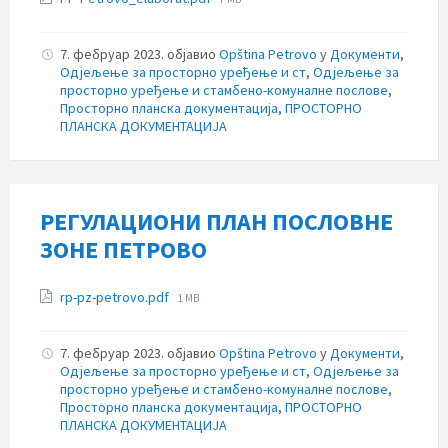
size:
7. фебруар 2023.
објавио
Opština Petrovo
у
Документи
,
Одјељење за просторно уређење и ст
,
Одјељење за
просторно уређење и стамбено-комуналне послове
,
Просторно планска документација
,
ПРОСТОРНО
ПЛАНСКА ДОКУМЕНТАЦИЈА
РЕГУЛАЦИОНИ ПЛАН ПОСЛОВНЕ
ЗОНЕ ПЕТРОВО
Прилози
File
rp-pz-petrovo.pdf
1 MB
size:
7. фебруар 2023.
објавио
Opština Petrovo
у
Документи
,
Одјељење за просторно уређење и ст
,
Одјељење за
просторно уређење и стамбено-комуналне послове
,
Просторно планска документација
,
ПРОСТОРНО
ПЛАНСКА ДОКУМЕНТАЦИЈА