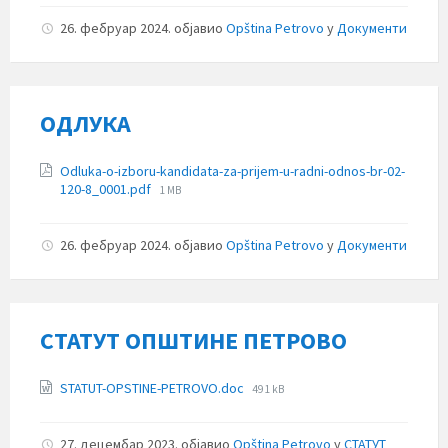
26. фебруар 2024.
објавио
Opština Petrovo
у
Документи
ОДЛУКА
Прилози
Odluka-o-izboru-kandidata-za-prijem-u-radni-odnos-br-02-
File
120-8_0001.pdf
1 MB
size:
26. фебруар 2024.
објавио
Opština Petrovo
у
Документи
СТАТУТ ОПШТИНЕ ПЕТРОВО
Прилози
File
STATUT-OPSTINE-PETROVO.doc
491 kB
size:
27. децембар 2023.
објавио
Opština Petrovo
у
СТАТУТ