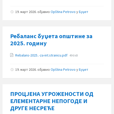
size:
19. март 2026.
објавио
Opština Petrovo
у
Буџет
Ребаланс буџета општине за
2025. годину
Прилози
File
Rebalans-2025..-za-int.stranicu.pdf
496 kB
size:
19. март 2026.
објавио
Opština Petrovo
у
Буџет
ПРОЦЈЕНА УГРОЖЕНОСТИ ОД
ЕЛЕМЕНТАРНЕ НЕПОГОДЕ И
ДРУГЕ НЕСРЕЋЕ