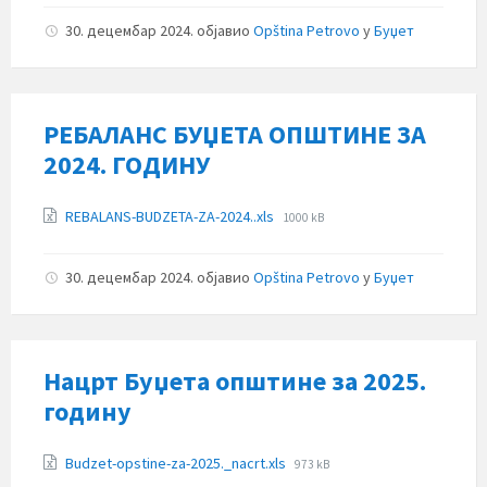
30. децембар 2024.
објавио
Opština Petrovo
у
Буџет
РЕБАЛАНС БУЏЕТА ОПШТИНЕ ЗА
2024. ГОДИНУ
Прилози
File
REBALANS-BUDZETA-ZA-2024..xls
1000 kB
size:
30. децембар 2024.
објавио
Opština Petrovo
у
Буџет
Нацрт Буџета општине за 2025.
годину
Прилози
File
Budzet-opstine-za-2025._nacrt.xls
973 kB
size: