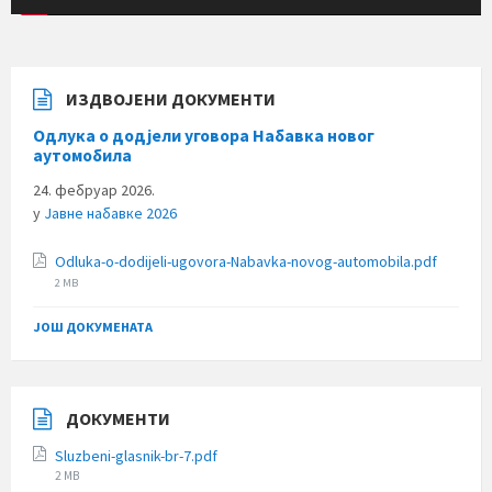
ИЗДВОЈЕНИ ДОКУМЕНТИ
Одлука о додјели уговора Набавка новог
аутомобила
24. фебруар 2026.
у
Jавне набавке 2026
File
Odluka-o-dodijeli-ugovora-Nabavka-novog-automobila.pdf
size:
2 MB
ЈОШ ДОКУМЕНАТА
ДОКУМЕНТИ
Sluzbeni-glasnik-br-7.pdf
File
2 MB