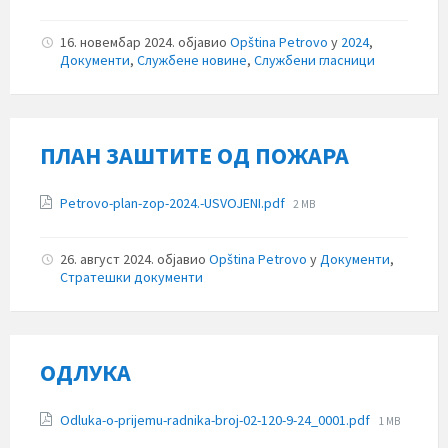
size:
16. новембар 2024.
објавио
Opština Petrovo
у
2024
,
Документи
,
Службене новине
,
Службени гласници
ПЛАН ЗАШТИТЕ ОД ПОЖАРА
Прилози
File
Petrovo-plan-zop-2024.-USVOJENI.pdf
2 MB
size:
26. август 2024.
објавио
Opština Petrovo
у
Документи
,
Стратешки документи
ОДЛУКА
Прилози
File
Odluka-o-prijemu-radnika-broj-02-120-9-24_0001.pdf
1 MB
size: