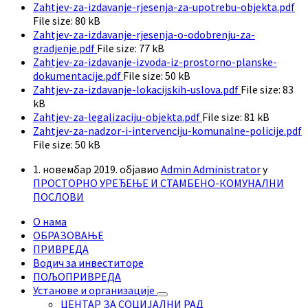
Zahtjev-za-izdavanje-rjesenja-za-upotrebu-objekta.pdf
File size:
80 kB
Zahtjev-za-izdavanje-rjesenja-o-odobrenju-za-
gradjenje.pdf
File size:
77 kB
Zahtjev-za-izdavanje-izvoda-iz-prostorno-planske-
dokumentacije.pdf
File size:
50 kB
Zahtjev-za-izdavanje-lokacijskih-uslova.pdf
File size:
83
kB
Zahtjev-za-legalizaciju-objekta.pdf
File size:
81 kB
Zahtjev-za-nadzor-i-intervenciju-komunalne-policije.pdf
File size:
50 kB
1. новембар 2019.
објавио
Admin Administrator
у
ПРОСТОРНО УРЕЂЕЊЕ И СТАМБЕНО-КОМУНАЛНИ
ПОСЛОВИ
О нама
ОБРАЗОВАЊЕ
ПРИВРЕДА
Водич за инвеститоре
ПОЉОПРИВРЕДА
Установе и организације
ЦЕНТАР ЗА СОЦИЈАЛНИ РАД