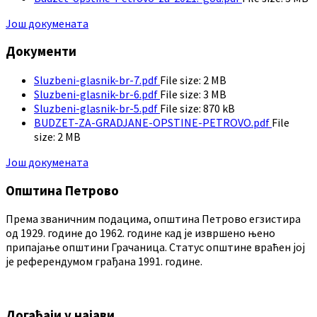
Још докумената
Документи
Sluzbeni-glasnik-br-7.pdf
File size:
2 MB
Sluzbeni-glasnik-br-6.pdf
File size:
3 MB
Sluzbeni-glasnik-br-5.pdf
File size:
870 kB
BUDZET-ZA-GRADJANE-OPSTINE-PETROVO.pdf
File
size:
2 MB
Још докумената
Општина Петрово
Према званичним подацима, општина Петрово егзистира
од 1929. године до 1962. године кад је извршено њено
припајање општини Грачаница. Статус општине враћен јој
је референдумом грађана 1991. године.
Догађаји у најави