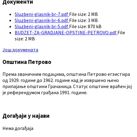
Документи
Sluzbeni-glasnik-br-7.pdf
File size:
2 MB
Sluzbeni-glasnik-br-6.pdf
File size:
3 MB
Sluzbeni-glasnik-br-5.pdf
File size:
870 kB
BUDZET-ZA-GRADJANE-OPSTINE-PETROVO.pdf
File
size:
2 MB
Још докумената
Општина Петрово
Према званичним подацима, општина Петрово егзистира
од 1929. године до 1962. године кад је извршено њено
припајање општини Грачаница. Статус општине враћен јој
је референдумом грађана 1991. године.
Догађаји у најави
Нема догађаја