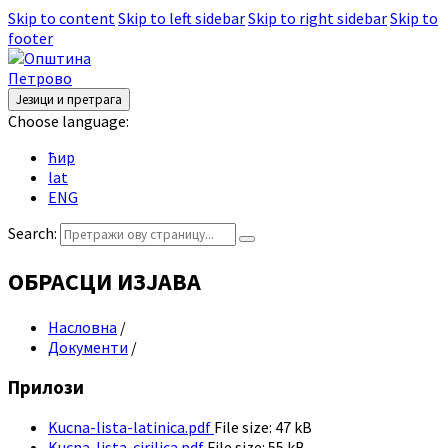
Skip to content
Skip to left sidebar
Skip to right sidebar
Skip to
footer
Језици и претрага
Choose language:
ћир
lat
ENG
Search:
ОБРАСЦИ ИЗЈАВА
Насловна
/
Документи
/
Прилози
Kucna-lista-latinica.pdf
File size:
47 kB
Kucna-lista-cirilica.pdf
File size:
55 kB