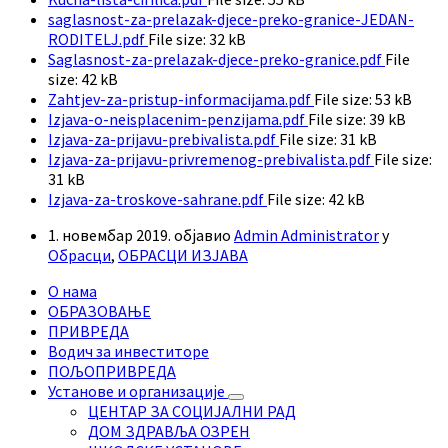
saglasnost-za-prelazak-djece-preko-granice-JEDAN-
RODITELJ.pdf
File size:
32 kB
Saglasnost-za-prelazak-djece-preko-granice.pdf
File
size:
42 kB
Zahtjev-za-pristup-informacijama.pdf
File size:
53 kB
Izjava-o-neisplacenim-penzijama.pdf
File size:
39 kB
Izjava-za-prijavu-prebivalista.pdf
File size:
31 kB
Izjava-za-prijavu-privremenog-prebivalista.pdf
File size:
31 kB
Izjava-za-troskove-sahrane.pdf
File size:
42 kB
1. новембар 2019.
објавио
Admin Administrator
у
Обрасци
,
ОБРАСЦИ ИЗЈАВА
О нама
ОБРАЗОВАЊЕ
ПРИВРЕДА
Водич за инвеститоре
ПОЉОПРИВРЕДА
Установе и организације
ЦЕНТАР ЗА СОЦИЈАЛНИ РАД
ДОМ ЗДРАВЉА ОЗРЕН