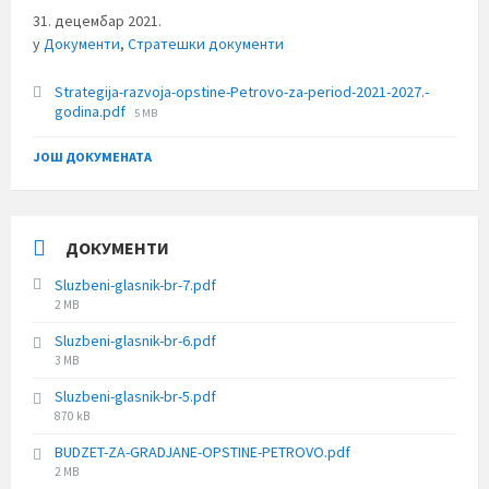
31. децембар 2021.
у
Документи
,
Стратешки документи
Strategija-razvoja-opstine-Petrovo-za-period-2021-2027.-
File
godina.pdf
5 MB
size:
ЈОШ ДОКУМЕНАТА
ДОКУМЕНТИ
Sluzbeni-glasnik-br-7.pdf
File
2 MB
size:
Sluzbeni-glasnik-br-6.pdf
File
3 MB
size:
Sluzbeni-glasnik-br-5.pdf
File
870 kB
size:
BUDZET-ZA-GRADJANE-OPSTINE-PETROVO.pdf
File
2 MB