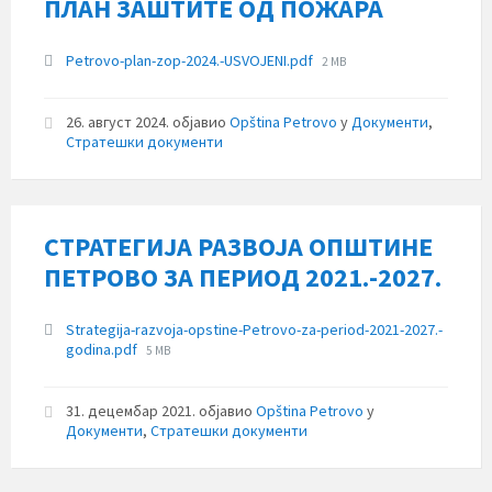
ПЛАН ЗАШТИТЕ ОД ПОЖАРА
Прилози
File
Petrovo-plan-zop-2024.-USVOJENI.pdf
2 MB
size:
26. август 2024.
објавио
Opština Petrovo
у
Документи
,
Стратешки документи
СТРАТЕГИЈА РАЗВОЈА ОПШТИНЕ
ПЕТРОВО ЗА ПЕРИОД 2021.-2027.
Прилози
Strategija-razvoja-opstine-Petrovo-za-period-2021-2027.-
File
godina.pdf
5 MB
size:
31. децембар 2021.
објавио
Opština Petrovo
у
Документи
,
Стратешки документи