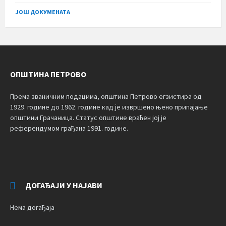
size:
ЈОШ ДОКУМЕНАТА
ОПШТИНА ПЕТРОВО
Према званичним подацима, општина Петрово егзистира од
1929. године до 1962. године кад је извршено њено припајање
општини Грачаница. Статус општине враћен јој је
референдумом грађана 1991. године.
ДОГАЂАЈИ У НАЈАВИ
Нема догађаја