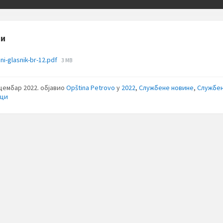
зи
File
ni-glasnik-br-12.pdf
3 MB
size:
ецембар 2022.
објавио
Opština Petrovo
у
2022
,
Службене новине
,
Службе
ици