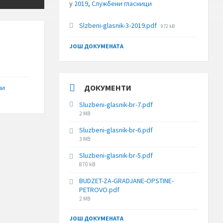
у
2019
,
Службени гласници
File
Slzbeni-glasnik-3-2019.pdf
972 kB
size:
ЈОШ ДОКУМЕНАТА
ДОКУМЕНТИ
ни
Sluzbeni-glasnik-br-7.pdf
File
2 MB
size:
Sluzbeni-glasnik-br-6.pdf
File
3 MB
size:
Sluzbeni-glasnik-br-5.pdf
File
870 kB
size:
BUDZET-ZA-GRADJANE-OPSTINE-
PETROVO.pdf
File
2 MB
size:
ЈОШ ДОКУМЕНАТА