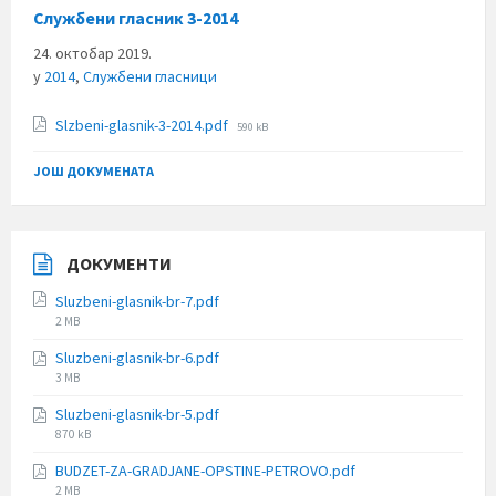
Службени гласник 3-2014
24. октобар 2019.
у
2014
,
Службени гласници
File
Slzbeni-glasnik-3-2014.pdf
590 kB
size:
ЈОШ ДОКУМЕНАТА
ДОКУМЕНТИ
Sluzbeni-glasnik-br-7.pdf
File
2 MB
size:
Sluzbeni-glasnik-br-6.pdf
File
3 MB
size:
Sluzbeni-glasnik-br-5.pdf
File
870 kB
size:
BUDZET-ZA-GRADJANE-OPSTINE-PETROVO.pdf
File
2 MB