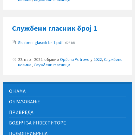
Службени гласник број 1
Прилози
File
Sluzbeni-glasnik-br-1.pdf
625 kB
size:
22. март 2022.
објавио
Opština Petrovo
у
2022
,
Службене
новине
,
Службени гласници
О НАМА
ОБРАЗОВАЊЕ
ПРИВРЕДА
ВОДИЧ ЗА ИНВЕСТИТОРЕ
ПОЉОПРИВРЕДА