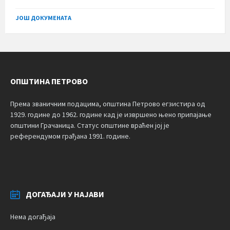
size:
ЈОШ ДОКУМЕНАТА
ОПШТИНА ПЕТРОВО
Према званичним подацима, општина Петрово егзистира од
1929. године до 1962. године кад је извршено њено припајање
општини Грачаница. Статус општине враћен јој је
референдумом грађана 1991. године.
ДОГАЂАЈИ У НАЈАВИ
Нема догађаја