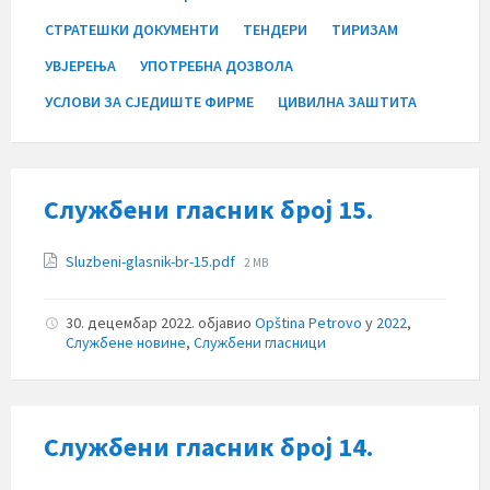
СТРАТЕШКИ ДОКУМЕНТИ
ТЕНДЕРИ
ТИРИЗАМ
УВЈЕРЕЊА
УПОТРЕБНА ДОЗВОЛА
УСЛОВИ ЗА СЈЕДИШТЕ ФИРМЕ
ЦИВИЛНА ЗАШТИТА
Службени гласник број 15.
Прилози
File
Sluzbeni-glasnik-br-15.pdf
2 MB
size:
30. децембар 2022.
објавио
Opština Petrovo
у
2022
,
Службене новине
,
Службени гласници
Службени гласник број 14.