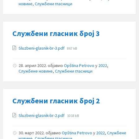
новине
,
Службени гласници
Службени гласник број 3
Прилози
File
Sluzbeni-glasnik-br-3.pdf
867 kB
size:
28. април 2022.
објавио
Opština Petrovo
у
2022
,
Службене новине
,
Службени гласници
Службени гласник број 2
Прилози
File
Sluzbeni-glasnik-br-2.pdf
1018 kB
size:
30. март 2022.
објавио
Opština Petrovo
у
2022
,
Службене
новине
,
Службени гласници