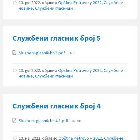
13. јул 2022.
објавио
Opština Petrovo
у
2022
,
Службене
новине
,
Службени гласници
Службени гласник број 5
Прилози
File
Sluzbeni-glasnik-br-5.pdf
3 MB
size:
13. јул 2022.
објавио
Opština Petrovo
у
2022
,
Службене
новине
,
Службени гласници
Службени гласник број 4
Прилози
File
Sluzbeni-glasnik-br-4-1.pdf
345 kB
size:
13. мај 2022.
објавио
Opština Petrovo
у
2022
,
Службене