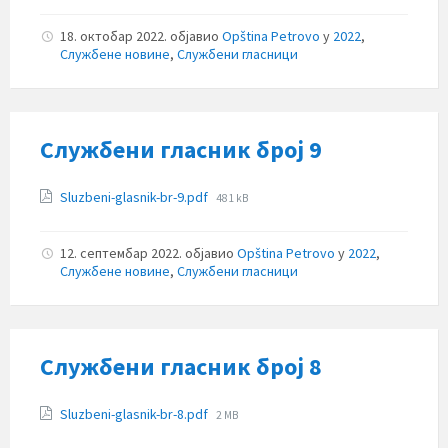
18. октобар 2022.
објавио
Opština Petrovo
у
2022
,
Службене новине
,
Службени гласници
Службени гласник број 9
Прилози
File
Sluzbeni-glasnik-br-9.pdf
481 kB
size:
12. септембар 2022.
објавио
Opština Petrovo
у
2022
,
Службене новине
,
Службени гласници
Службени гласник број 8
Прилози
File
Sluzbeni-glasnik-br-8.pdf
2 MB
size: