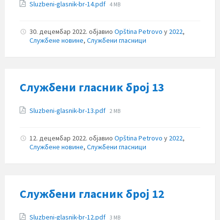
Прилози
File
Sluzbeni-glasnik-br-14.pdf
4 MB
size:
30. децембар 2022.
објавио
Opština Petrovo
у
2022
,
Службене новине
,
Службени гласници
Службени гласник број 13
Прилози
File
Sluzbeni-glasnik-br-13.pdf
2 MB
size:
12. децембар 2022.
објавио
Opština Petrovo
у
2022
,
Службене новине
,
Службени гласници
Службени гласник број 12
Прилози
File
Sluzbeni-glasnik-br-12.pdf
3 MB