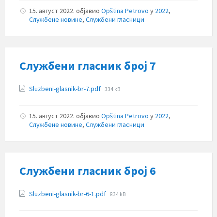
15. август 2022.
објавио
Opština Petrovo
у
2022
,
Службене новине
,
Службени гласници
Службени гласник број 7
Прилози
File
Sluzbeni-glasnik-br-7.pdf
334 kB
size:
15. август 2022.
објавио
Opština Petrovo
у
2022
,
Службене новине
,
Службени гласници
Службени гласник број 6
Прилози
File
Sluzbeni-glasnik-br-6-1.pdf
834 kB
size: