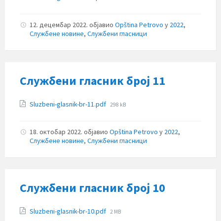
size:
12. децембар 2022.
објавио
Opština Petrovo
у
2022
,
Службене новине
,
Службени гласници
Службени гласник број 11
Прилози
File
Sluzbeni-glasnik-br-11.pdf
298 kB
size:
18. октобар 2022.
објавио
Opština Petrovo
у
2022
,
Службене новине
,
Службени гласници
Службени гласник број 10
Прилози
File
Sluzbeni-glasnik-br-10.pdf
2 MB
size: