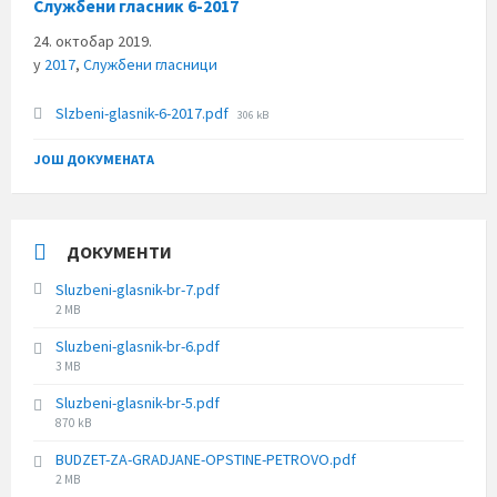
Службени гласник 6-2017
24. октобар 2019.
у
2017
,
Службени гласници
File
Slzbeni-glasnik-6-2017.pdf
306 kB
size:
ЈОШ ДОКУМЕНАТА
ДОКУМЕНТИ
Sluzbeni-glasnik-br-7.pdf
File
2 MB
size:
Sluzbeni-glasnik-br-6.pdf
File
3 MB
size:
Sluzbeni-glasnik-br-5.pdf
File
870 kB
size:
BUDZET-ZA-GRADJANE-OPSTINE-PETROVO.pdf
File
2 MB