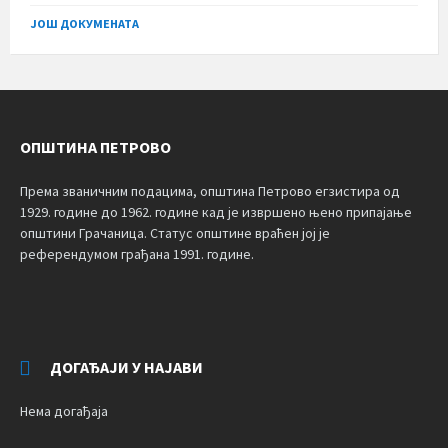
size:
ЈОШ ДОКУМЕНАТА
ОПШТИНА ПЕТРОВО
Према званичним подацима, општина Петрово егзистира од
1929. године до 1962. године кад је извршено њено припајање
општини Грачаница. Статус општине враћен јој је
референдумом грађана 1991. године.
ДОГАЂАЈИ У НАЈАВИ
Нема догађаја