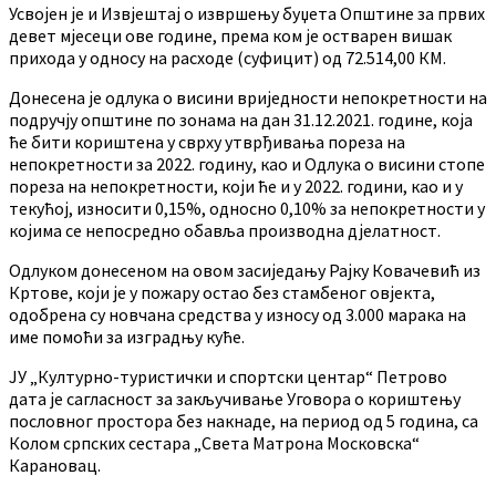
Усвојен је и Извјештај о извршењу буџета Општине за првих
девет мјесеци ове године, према ком је остварен вишак
прихода у односу на расходе (суфицит) од 72.514,00 КМ.
Донесена је одлука о висини вриједности непокретности на
подручју општине по зонама на дан 31.12.2021. године, која
ће бити кориштена у сврху утврђивања пореза на
непокретности за 2022. годину, као и Одлука о висини стопе
пореза на непокретности, који ће и у 2022. години, као и у
текућој, износити 0,15%, односно 0,10% за непокретности у
којима се непосредно обавља производна дјелатност.
Одлуком донесеном на овом засиједању Рајку Ковачевић из
Кртове, који је у пожару остао без стамбеног овјекта,
одобрена су новчана средства у износу од 3.000 марака на
име помоћи за изградњу куће.
ЈУ „Културно-туристички и спортски центар“ Петрово
дата је сагласност за закључивање Уговора о кориштењу
пословног простора без накнаде, на период од 5 година, са
Колом српских сестара „Света Матрона Московска“
Карановац.