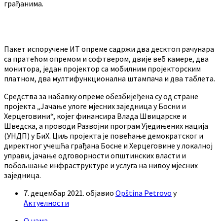
грађанима.
Пакет испоручене ИТ опреме садржи два десктоп рачунара
са пратећом опремом и софтвером, двије веб камере, два
монитора, један пројектор са мобилним пројекторским
платном, два мултифункционална штампача и два таблета.
Средства за набавку опреме обезбијеђена су од стране
пројекта „Јачање улоге мјесних заједница у Босни и
Херцеговини“, којег финансира Влада Швицарске и
Шведска, а проводи Развојни програм Уједињених нација
(УНДП) у БиХ. Циљ пројекта је повећање демократског и
директног учешћа грађана Босне и Херцеговине у локалној
управи, јачање одговорности општинских власти и
побољшање инфраструктуре и услуга на нивоу мјесних
заједница.
7. децембар 2021.
објавио
Opština Petrovo
у
Актуелности
О нама