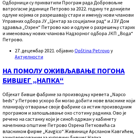
Одборници су прихватили Програм рада Добровољне
ватрогасне јединице Петрово за 2022. годину те донијели
одлуке којима се разрешавају стари и именују нови чланови
Управних одбора ЈУ „Центар за социјални рад“ и ЈЗУ Дом
здравља „Озрен“ Петрово као и одлуке о разрешењу старих
и именовању нових чланова Надзорног одбора ЈКП „Вода“
Петрово.
27. децембар 2021.
објавио
Opština Petrovo
у
Актуелности
НА ПОМОЛУ ОЖИВЉАВАЊЕ ПОГОНА
БИВШЕГ „НАПКА“
Објекат бивше фабрике за производњу кревета „Napco
beds“ у Петрово ускоро би могао добити нове власнике који
планирају отварање своје фабрике са истим производним
програмом и запошљавање око стотину радника. Ово је
речено на састанку који је синоћ одржан у кабинету
начелника општине Петрово Озрена Петковића са
власником фирме „Kavgico“ Живинице Арсланом Кавгићем,
заинтересованим за куповину бившег Напка.