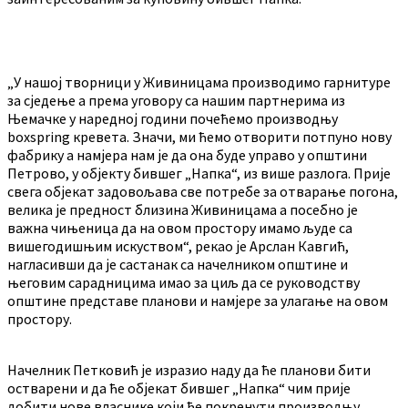
„У нашој творници у Живиницама производимо гарнитуре
за сједење а према уговору са нашим партнерима из
Њемачке у наредној години почећемо производњу
boxspring кревета. Значи, ми ћемо отворити потпуно нову
фабрику а намјера нам је да она буде управо у општини
Петрово, у објекту бившег „Напка“, из више разлога. Прије
свега објекат задовољава све потребе за отварање погона,
велика је предност близина Живиницама а посебно је
важна чињеница да на овом простору имамо људе са
вишегодишњим искуством“, рекао је Арслан Кавгић,
нагласивши да је састанак са начелником општине и
његовим сарадницима имао за циљ да се руководству
општине представе планови и намјере за улагање на овом
простору.
Начелник Петковић је изразио наду да ће планови бити
остварени и да ће објекат бившег „Напка“ чим прије
добити нове власнике који ће покренути производњу.