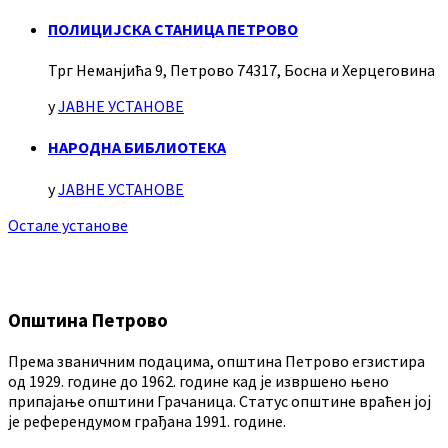
ПОЛИЦИЈСКА СТАНИЦА ПЕТРОВО
Трг Неманјића 9, Петрово 74317, Босна и Херцеговина
у
ЈАВНЕ УСТАНОВЕ
НАРОДНА БИБЛИОТЕКА
у
ЈАВНЕ УСТАНОВЕ
Остале установе
Општина Петрово
Према званичним подацима, општина Петрово егзистира
од 1929. године до 1962. године кад је извршено њено
припајање општини Грачаница. Статус општине враћен јој
је референдумом грађана 1991. године.