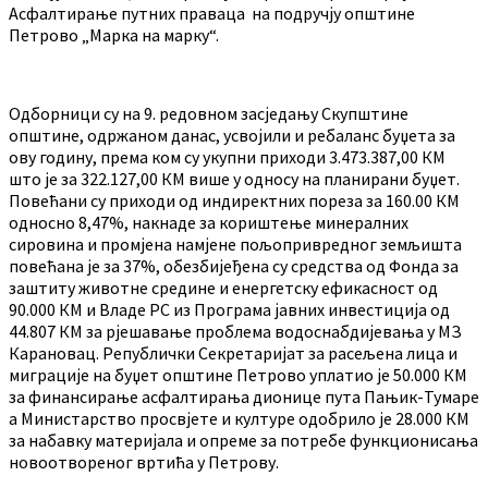
Асфалтирање путних праваца на подручју општине
Петрово „Марка на марку“.
Одборници су на 9. редовном засједању Скупштине
општине, одржаном данас, усвојили и ребаланс буџета за
ову годину, према ком су укупни приходи 3.473.387,00 КМ
што је за 322.127,00 КМ више у односу на планирани буџет.
Повећани су приходи од индиректних пореза за 160.00 КМ
односно 8,47%, накнаде за кориштење минералних
сировина и промјена намјене пољопривредног земљишта
повећана је за 37%, обезбијеђена су средства од Фонда за
заштиту животне средине и енергетску ефикасност од
90.000 КМ и Владе РС из Програма јавних инвестиција од
44.807 КМ за рјешавање проблема водоснабдијевања у МЗ
Карановац. Републички Секретаријат за расељена лица и
миграције на буџет општине Петрово уплатио је 50.000 КМ
за финансирање асфалтирања дионице пута Пањик-Тумаре
а Министарство просвјете и културе одобрило је 28.000 КМ
за набавку материјала и опреме за потребе функционисања
новоотвореног вртића у Петрову.