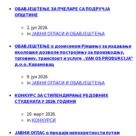
ОБАВЈЕШТЕЊЕ ЗА ПЧЕЛАРЕ СА ПОДРУЧЈА
ОПШТИНЕ
2. јул 2026.
in
ЈАВНИ ОГЛАСИ И ОБАВЈЕШТЕЊА
ОБАВЈЕШТЕЊЕ о донесеном Рјешењу за издавање
еколошке дозволе постројењу за производњу,
трговину, транспорт и услуге „VAN OS PRODUKCIJA“
д.о.о. Карановац
9. јун 2026.
in
ЈАВНИ ОГЛАСИ И ОБАВЈЕШТЕЊА
КОНКУРС ЗА СТИПЕНДИРАЊЕ РЕДОВНИХ
СТУДЕНАТА У 2026. ГОДИНИ
10. март 2026.
in
КОНКУРСИ
ЈАВНИ ОГЛАС о продаји непокретности путем