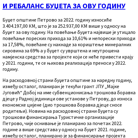
И РЕБАЛАНС БУЏЕТА ЗА ОВУ ГОДИНУ
Буџет општине Петрово за 2022. годину износиће
3.404.197,00 КМ, што је за 252.937,00 КМ више у односу на
буџет за ову годину. На повећање буџета највише је утицало
повећање пореских прихода за 10,61% и непорески приходи
за 17,58%, повећане су накнаде за кориштење минералних
сировина за 69% а у буџет су уврштена и неутрошена
намјенска средства за пројекте који се неће привести крају
у 2021. години, те се њихова реализација преноси у 2022.
годину.
На расходовној страни буџета општине за наредну годину,
између осталог, планиран је текући грант ЈПУ „Мајке
Југовић“ Добој на име субвенционисања трошкова боравка
дјеце у Радној јединици ове установе у Петрову, до износа
економске цијене (дио трошкова боравка дјеце сносе
родитељи). Новина на расходовној страни буџета су
трошкови финансирања Туристичке организације
Петрово, чије оснивање је планирано за почетак 2022.
године а више средстава у односу на буџет 2021. године,
између осталог, планирано је за финансирање пројекта