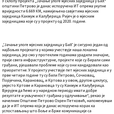
У склопу пројекта „Јачање улоге мјесних заједница у БиХ“
општини Петрово је данас испоручена ИТ опрема укупне
вриједности 6.669 КМ, намијењена савјетима мјесних
заједница Какмуж и Калуђерица. Ријеч је о мјесним
заједницама које су у пројекту од 2020. године.
„’Јачање улоге мјесних заједница у БиХ’ је сигурно један од
најбољих пројеката у којима учествује наша локална
заједница, јер смо у протеклим годинама урадили значајне,
прије свега инфраструктурне, пројекте које су бирали сами
грађани, рјешавали проблеме које су они кандидовали као
приоритетне. У пројекту учествује пет мјесних заједница и у
прве четири године ту су били Петрово, Сочковац,
Порјечина, Карановац, и Кртова а у овом, другом циклусу,
умјесто Кртове и Карановца ту су Какмуж и Калуђерица.
Вјерујем да ћемо и у наредном периоду имати добре
резултате и укљученост грађана у одлучивање“, рекао је
начелник Општине Петрово Озрен Петковић, напоменувши
да је и ИТ опрема која је данас испоручена корак ка
успостављању што боље и брже комуникације са