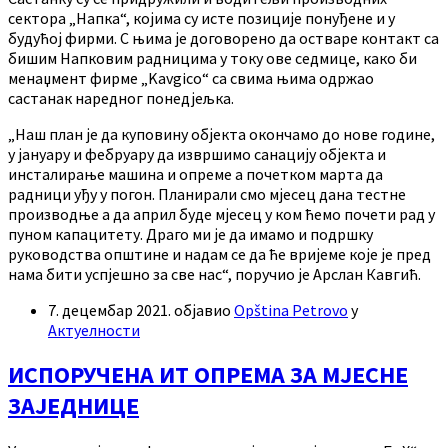
сектора „Напка“, којима су исте позиције понуђене и у
будућој фирми. С њима је договорено да остваре контакт са
бишим Напковим радницима у току ове седмице, како би
менаџмент фирме „Kavgico“ са свима њима одржао
састанак наредног понедјељка.
„Наш план је да куповину објекта окончамо до нове године,
у јануару и фебруару да извршимо санацију објекта и
инсталирање машина и опреме а почетком марта да
радници уђу у погон. Планирали смо мјесец дана тестне
производње а да април буде мјесец у ком ћемо почети рад у
пуном капацитету. Драго ми је да имамо и подршку
руководства општине и надам се да ће вријеме које је пред
нама бити успјешно за све нас“, поручио је Арслан Кавгић.
7. децембар 2021.
објавио
Opština Petrovo
у
Актуелности
ИСПОРУЧЕНА ИТ ОПРЕМА ЗА МЈЕСНЕ
ЗАЈЕДНИЦЕ