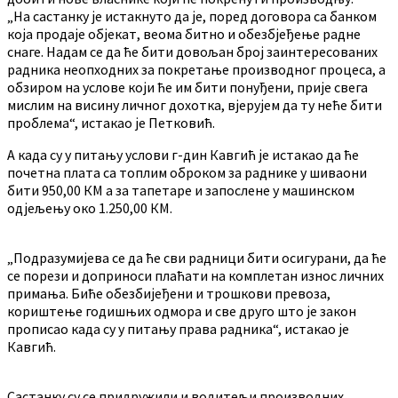
„На састанку је истакнуто да је, поред договора са банком
која продаје објекат, веома битно и обезбјеђење радне
снаге. Надам се да ће бити довољан број заинтересованих
радника неопходних за покретање производног процеса, а
обзиром на услове који ће им бити понуђени, прије свега
мислим на висину личног дохотка, вјерујем да ту неће бити
проблема“, истакао је Петковић.
А када су у питању услови г-дин Кавгић је истакао да ће
почетна плата са топлим оброком за раднике у шиваони
бити 950,00 КМ а за тапетаре и запослене у машинском
одјељењу око 1.250,00 КМ.
„Подразумијева се да ће сви радници бити осигурани, да ће
се порези и доприноси плаћати на комплетан износ личних
примања. Биће обезбијеђени и трошкови превоза,
кориштење годишњих одмора и све друго што је закон
прописао када су у питању права радника“, истакао је
Кавгић.
Састанку су се придружили и водитељи производних