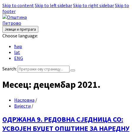
Skip to content
Skip to left sidebar
Skip to right sidebar
Skip to
footer
Језици и претрага
Choose language:
ћир
lat
ENG
Search:
Месец:
децембар 2021.
Насловна
/
Вијести
/
ОДРЖАНА 9. РЕДОВНА СЈЕДНИЦА СО:
УСВОЈЕН БУЏЕТ ОПШТИНЕ ЗА НАРЕДНУ