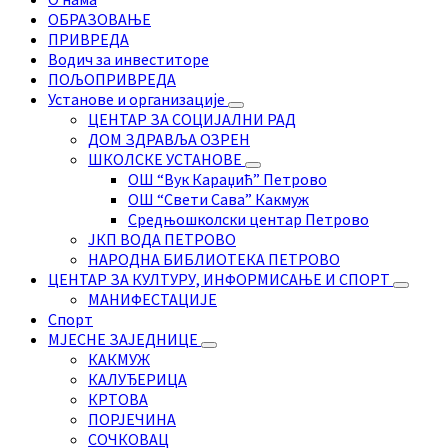
ОБРАЗОВАЊЕ
ПРИВРЕДА
Водич за инвеститоре
ПОЉОПРИВРЕДА
Установе и организације
ЦЕНТАР ЗА СОЦИЈАЛНИ РАД
ДОМ ЗДРАВЉА ОЗРЕН
ШКОЛСКЕ УСТАНОВЕ
ОШ “Вук Караџић” Петрово
ОШ “Свети Сава” Какмуж
Средњошколски центар Петрово
ЈКП ВОДА ПЕТРОВО
НАРОДНА БИБЛИОТЕКА ПЕТРОВО
ЦЕНТАР ЗА КУЛТУРУ, ИНФОРМИСАЊЕ И СПОРТ
МАНИФЕСТАЦИЈЕ
Спорт
МЈЕСНЕ ЗАЈЕДНИЦЕ
КАКМУЖ
КАЛУЂЕРИЦА
КРТОВА
ПОРЈЕЧИНА
СОЧКОВАЦ