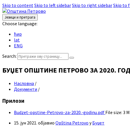
Skip to content
Skip to left sidebar
Skip to right sidebar
Skip to 
Језици и претрага
Choose language:
ћир
lat
ENG
Search:
БУЏЕТ ОПШТИНЕ ПЕТРОВО ЗА 2020. ГО
Насловна
/
Документи
/
Прилози
Budzet-opstine-Petrovo-za-2020.-godinu.pdf
File size:
3 
15. јун 2021.
објавио
Opština Petrovo
у
Буџет