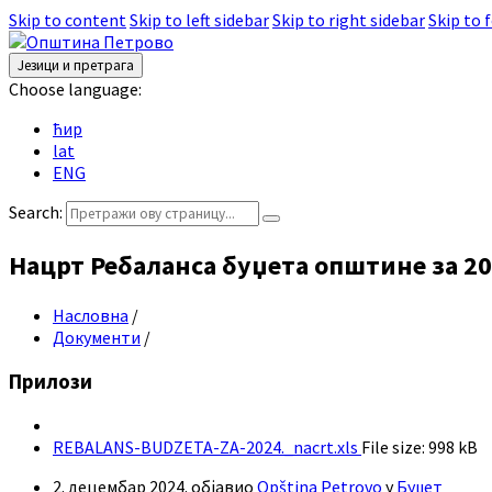
Skip to content
Skip to left sidebar
Skip to right sidebar
Skip to 
Језици и претрага
Choose language:
ћир
lat
ENG
Search:
Нацрт Ребаланса буџета општине за 20
Насловна
/
Документи
/
Прилози
REBALANS-BUDZETA-ZA-2024._nacrt.xls
File size:
998 kB
2. децембар 2024.
објавио
Opština Petrovo
у
Буџет