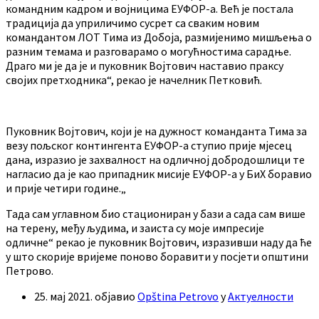
командним кадром и војницима ЕУФОР-а. Већ је постала
традиција да уприличимо сусрет са сваким новим
командантом ЛОТ Тима из Добоја, размијенимо мишљења о
разним темама и разговарамо о могућностима сарадње.
Драго ми је да је и пуковник Војтович наставио праксу
својих претходника“, рекао је начелник Петковић.
Пуковник Војтович, који је на дужност команданта Тима за
везу пољског контингента ЕУФОР-а ступио прије мјесец
дана, изразио је захвалност на одличној добродошлици те
нагласио да је као припадник мисије ЕУФОР-а у БиХ боравио
и прије четири године.„
Тада сам углавном био стациониран у бази а сада сам више
на терену, међу људима, и заиста су моје импресије
одличне“ рекао је пуковник Војтович, изразивши наду да ће
у што скорије вријеме поново боравити у посјети општини
Петрово.
25. мај 2021.
објавио
Opština Petrovo
у
Актуелности