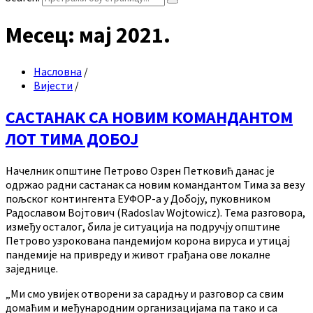
Месец:
мај 2021.
Насловна
/
Вијести
/
САСТАНАК СА НОВИМ КОМАНДАНТОМ
ЛОТ ТИМА ДОБОЈ
Начелник општине Петрово Озрен Петковић данас је
одржао радни састанак са новим командантом Тима за везу
пољског контингента ЕУФОР-а у Добоју, пуковником
Радославом Војтович (Radoslav Wojtowicz). Тема разговора,
између осталог, била је ситуација на подручју општине
Петрово узрокована пандемијом корона вируса и утицај
пандемије на привреду и живот грађана ове локалне
заједнице.
„Ми смо увијек отворени за сарадњу и разговор са свим
домаћим и међународним организацијама па тако и са