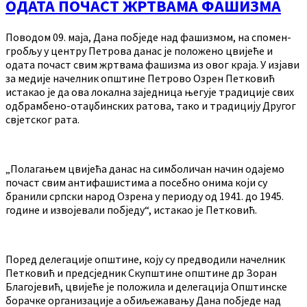
ОДАТА ПОЧАСТ ЖРТВАМА ФАШИЗМА
Поводом 09. маја, Дана побједе над фашизмом, на спомен-
гробљу у центру Петрова данас је положено цвијеће и
одата почаст свим жртвама фашизма из овог краја. У изјави
за медије начелник општине Петрово Озрен Петковић
истакао је да ова локална заједница његује традиције свих
одбрамбено-отаџбинских ратова, тако и традицију Другог
свјетског рата.
„Полагањем цвијећа данас на симболичан начин одајемо
почаст свим антифашистима а посебно онима који су
бранили српски народ Озрена у периоду од 1941. до 1945.
године и извојевали побједу“, истакао је Петковић.
Поред делегације општине, коју су предводили начелник
Петковић и предсједник Скупштине општине др Зоран
Благојевић, цвијеће је положила и делегација Општинске
борачке организације а обиљежавању Дана побједе над