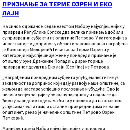
ПРИЗНАЊЕ ЗА ТЕРМЕ ОЗРЕН И ЕКО
ЛАЈН
На синоћ одржаном седамнаестом Избору најуспјешнијих у
привреди Републике Српске два велика признања добили
су привредни субјекти из општине Петрово. У категорији за
инвестиције и допринос у области запошљавања награђена
је Компанија Милојевић Гиље гас за Терме Озрен а у
категорији најуспјешније жене у привреди признање је
отишло у руке Драженке Попадић, директорице
привредног друштва Еко лајн (Eco line) из Петрова.
„Награђеним привредним субјекта упућујем честитке уз
захвалност за допринос који дају развоју наше општине, са
жељом да наставе успјешно пословање и убудуће. Ово је
велики успјех за цијелу локалну заједницу и надам се да
ћемо у наредним годинама бити у прилици да на оваквим
успјесима честитамо и осталим привредницима из наше
општине“, рекао је начелник општине Петрово Озрен
Петковић.
Манифестација Избор најуспјешнијих у привреди