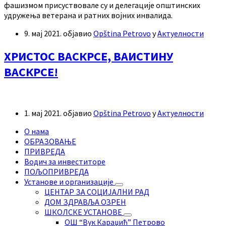
фашизмом присуствовале су и делегације општинских
удружења ветерана и ратних војних инвалида.
9. мај 2021.
објавио
Opština Petrovo
у
Актуелности
ХРИСТОС ВАСКРСЕ, ВАИСТИНУ
ВАСКРСЕ!
1. мај 2021.
објавио
Opština Petrovo
у
Актуелности
О нама
ОБРАЗОВАЊЕ
ПРИВРЕДА
Водич за инвеститоре
ПОЉОПРИВРЕДА
Установе и организације
ЦЕНТАР ЗА СОЦИЈАЛНИ РАД
ДОМ ЗДРАВЉА ОЗРЕН
ШКОЛСКЕ УСТАНОВЕ
ОШ “Вук Караџић” Петрово