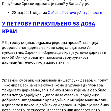
Републике Српске одржана је синоћ у Бања Луци.
20. мај 2021.
објавио
Opština Petrovo
у
Актуелности
У ПЕТРОВУ ПРИКУПЉЕНО 58 ДОЗА
КРВИ
У Петрову је данас одржана редовна прољећна акција
добровољног даривања крви којој се одазвало 75
пунољетних Озренки и Озренаца а крв је успјело даривати
њих 58. Они су и овај пут показали своју хуманост
даривајући течност која живот значи.
Углавном су се акцији одазвали вишеструки даваоци, попут
Тихомира Васића из Какмужа, коме је уручена диплома за
тридесето даривање, али је било и оних којима је ово било
први пут да дарују крв. Диплому за улазак у „породицу“
добровољних давалаца крви добио је Михајло Максимовић,
а дипломе и поклоне добили су и даваоци којима је ово било
пето, десето, петнаесто, двадесето или двадесет пето