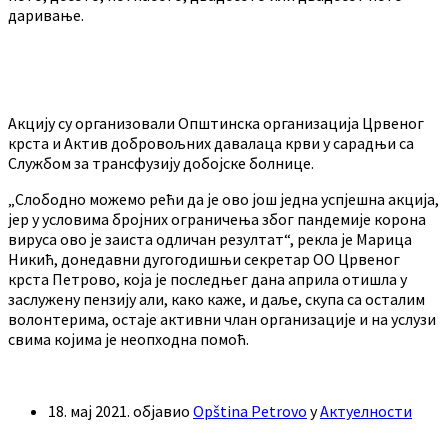
даривање.
Акцију су организовали Општинска организација Црвеног
крста и Актив добровољних давалаца крви у сарадњи са
Службом за трансфузију добојске болнице.
„Слободно можемо рећи да је ово још једна успјешна акција,
јер у условима бројних ограничења због пандемије корона
вируса ово је заиста одличан резултат“, рекла је Марица
Никић, донедавни дугогодишњи секретар ОО Црвеног
крста Петрово, која је последњег дана априла отишла у
заслужену пензију али, како каже, и даље, скупа са осталим
волонтерима, остаје активни члан организације и на услузи
свима којима је неопходна помоћ.
18. мај 2021.
објавио
Opština Petrovo
у
Актуелности