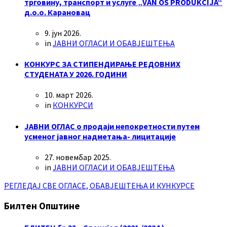
трговину, транспорт и услуге „VAN OS PRODUKCIJA“
д.о.о. Карановац
9. јун 2026.
in
ЈАВНИ ОГЛАСИ И ОБАВЈЕШТЕЊА
КОНКУРС ЗА СТИПЕНДИРАЊЕ РЕДОВНИХ
СТУДЕНАТА У 2026. ГОДИНИ
10. март 2026.
in
КОНКУРСИ
ЈАВНИ ОГЛАС о продаји непокретности путем
усменог јавног надметања- лицитације
27. новембар 2025.
in
ЈАВНИ ОГЛАСИ И ОБАВЈЕШТЕЊА
РЕГЛЕДАЈ СВЕ ОГЛАСЕ, ОБАВЈЕШТЕЊА И КУНКУРСЕ
Билтен Општине