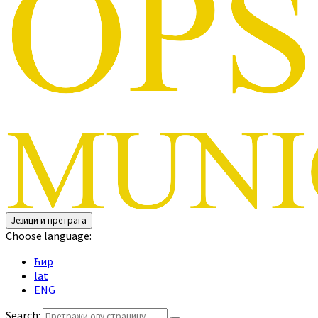
Језици и претрага
Choose language:
ћир
lat
ENG
Search: