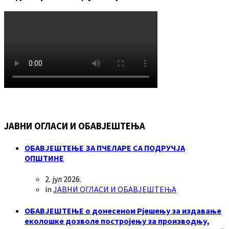
ЈАВНИ ОГЛАСИ И ОБАВЈЕШТЕЊА
ОБАВЈЕШТЕЊЕ ЗА ПЧЕЛАРЕ СА ПОДРУЧЈА
ОПШТИНЕ
2. јул 2026.
in
ЈАВНИ ОГЛАСИ И ОБАВЈЕШТЕЊА
ОБАВЈЕШТЕЊЕ о донесеном Рјешењу за издавање
еколошке дозволе постројењу за производњу,