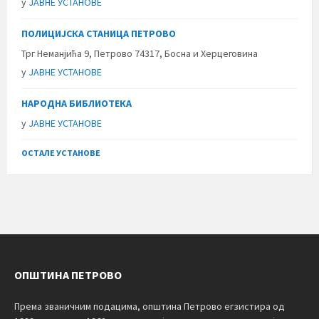
у
ЈАВНЕ УСТАНОВЕ
ПОЛИЦИЈСКА СТАНИЦА ПЕТРОВО
Трг Неманјића 9, Петрово 74317, Босна и Херцеговина
у
ЈАВНЕ УСТАНОВЕ
НАРОДНА БИБЛИОТЕКА
у
ЈАВНЕ УСТАНОВЕ
ОСТАЛЕ УСТАНОВЕ
ОПШТИНА ПЕТРОВО
Према званичним подацима, општина Петрово егзистира од