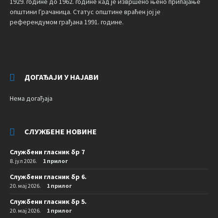
1929. године до 1962. године кад је извршено њено припајање
општини Грачаница. Статус општине враћен јој је
референдумом грађана 1991. године.
ДОГАЂАЈИ У НАЈАВИ
Нема догађаја
СЛУЖБЕНЕ НОВИНЕ
Службени гласник бр 7
8. јул 2026.
1 прилог
Службени гласник бр 6.
20. мај 2026.
1 прилог
Службени гласник бр 5.
20. мај 2026.
1 прилог