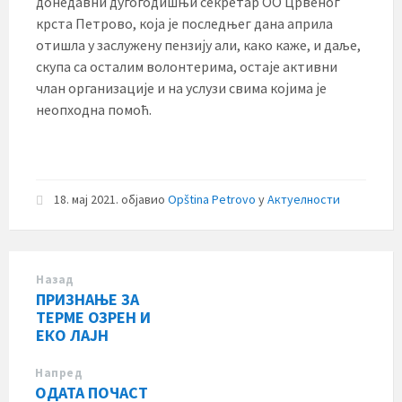
донедавни дугогодишњи секретар ОО Црвеног
крста Петрово, која је последњег дана априла
отишла у заслужену пензију али, како каже, и даље,
скупа са осталим волонтерима, остаје активни
члан организације и на услузи свима којима је
неопходна помоћ.
18. мај 2021.
објавио
Opština Petrovo
у
Актуелности
Назад
ПРИЗНАЊЕ ЗА
ТЕРМЕ ОЗРЕН И
ЕКО ЛАЈН
Напред
ОДАТА ПОЧАСТ