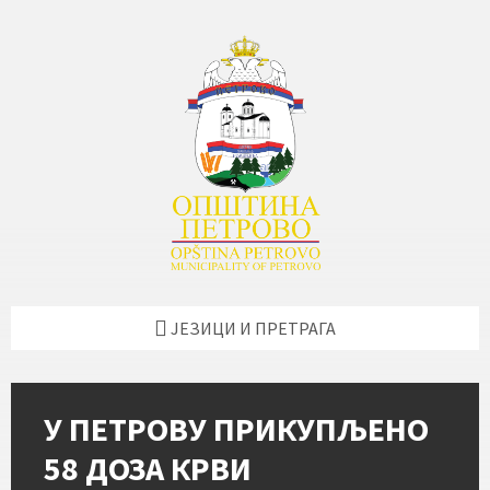
Skip
Skip
Skip
Skip
to
to
to
to
content
left
right
footer
sidebar
sidebar
ЈЕЗИЦИ И ПРЕТРАГА
У ПЕТРОВУ ПРИКУПЉЕНО
58 ДОЗА КРВИ