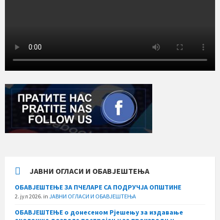
ЈАВНИ ОГЛАСИ И ОБАВЈЕШТЕЊА
ОБАВЈЕШТЕЊЕ ЗА ПЧЕЛАРЕ СА ПОДРУЧЈА ОПШТИНЕ
2. јул 2026.
in
ЈАВНИ ОГЛАСИ И ОБАВЈЕШТЕЊА
ОБАВЈЕШТЕЊЕ о донесеном Рјешењу за издавање
еколошке дозволе постројењу за производњу,