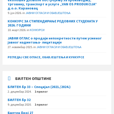
трговину, транспорт и услуге „VAN OS PRODUKCIJA“
д.о.о. Карановац
9. јун 2026.
in
ЈАВНИ ОГЛАСИ И ОБАВЈЕШТЕЊА
КОНКУРС ЗА СТИПЕНДИРАЊЕ РЕДОВНИХ СТУДЕНАТА У
2026. ГОДИНИ
10. март 2026.
in
КОНКУРСИ
ЈАВНИ ОГЛАС о продаји непокретности путем усменог
јавног надметања- лицитације
27. новембар 2025.
in
ЈАВНИ ОГЛАСИ И ОБАВЈЕШТЕЊА
РЕГЛЕДАЈ СВЕ ОГЛАСЕ, ОБАВЈЕШТЕЊА И КУНКУРСЕ
БИЛТЕН ОПШТИНЕ
БЛИТЕН бр 33 – Специјал (2021./2024.)
2. децембар 2024.
1 прилог
БИЛТЕН бр 32
9. децембар 2020.
1 прилог
Билтен број 27