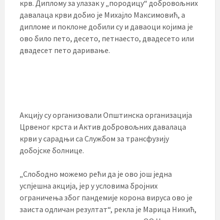
крв. Диплому за улазак у „породицу“ добровољних
давалаца крви добио је Михајло Максимовић, а
дипломе и поклоне добили су и даваоци којима је
ово било пето, десето, петнаесто, двадесето или
двадесет пето даривање.
Акцију су организовали Општинска организација
Црвеног крста и Актив добровољних давалаца
крви у сарадњи са Службом за трансфузију
добојске болнице.
„Слободно можемо рећи да је ово још једна
успјешна акција, јер у условима бројних
ограничења због пандемије корона вируса ово је
заиста одличан резултат“, рекла је Марица Никић,