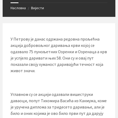
Насловна
Вијести
/
У Петрову је данас одржана редовна прољећна
акција добровољног даривања крви којој се
одазвало 75 пунољетних Озренки и Озренаца а крв
је успјело даривати њих 58. Они су и овај пут
показали своју хуманост даривајући течност која
живот значи.
Углавном су се акцији одазвали вишеструки
даваоци, попут Тихомира Васића из Какмужа, коме
је уручена диплома за тридесето даривање, али је
било и оних којима је ово било први пут да дарују