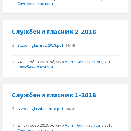
Службени гласници
Службени гласник 2-2018
Прилози
File
Slzbeni-glasnik-2-2018.pdf
346 kB
size:
24. октобар 2019.
објавио
Admin Administrator
у
2018
,
Службени гласници
Службени гласник 1-2018
Прилози
File
Slzbeni-glasnik-1-2018.pdf
306 kB
size:
24. октобар 2019.
објавио
Admin Administrator
у
2018
,
Службени гласници