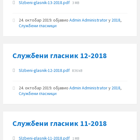
Прилози
File
Slzbeni-glasnik-13-2018.pdf
3 MB
size:
24. октобар 2019.
објавио
Admin Administrator
у
2018
,
Службени гласници
Службени гласник 12-2018
Прилози
File
Slzbeni-glasnik-12-2018.pdf
836 kB
size:
24. октобар 2019.
објавио
Admin Administrator
у
2018
,
Службени гласници
Службени гласник 11-2018
Прилози
File
Slzbeni-glasnik-11-2018.pdf
1 MB