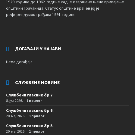
1929. године до 1962. године кад је извршено њено припајање
општини Грачаница. Статус општине враћен јој је
референдумом грађана 1991. године.
ДОГАЂАЈИ У НАЈАВИ
Нема догађаја
СЛУЖБЕНЕ НОВИНЕ
Службени гласник бр 7
8. јул 2026.
1 прилог
Службени гласник бр 6.
20. мај 2026.
1 прилог
Службени гласник бр 5.
20. мај 2026.
1 прилог