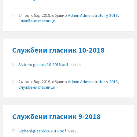
size:
24. октобар 2019.
објавио
Admin Administrator
у
2018
,
Службени гласници
Службени гласник 10-2018
Прилози
File
Slzbeni-glasnik-10-2018.pdf
554 kB
size:
24. октобар 2019.
објавио
Admin Administrator
у
2018
,
Службени гласници
Службени гласник 9-2018
Прилози
File
Slzbeni-glasnik-9-2018.pdf
819 kB
size: