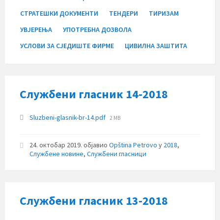
СТРАТЕШКИ ДОКУМЕНТИ
ТЕНДЕРИ
ТИРИЗАМ
УВЈЕРЕЊА
УПОТРЕБНА ДОЗВОЛА
УСЛОВИ ЗА СЈЕДИШТЕ ФИРМЕ
ЦИВИЛНА ЗАШТИТА
Службени гласник 14-2018
Прилози
File
Sluzbeni-glasnik-br-14.pdf
2 MB
size:
24. октобар 2019.
објавио
Opština Petrovo
у
2018
,
Службене новине
,
Службени гласници
Службени гласник 13-2018