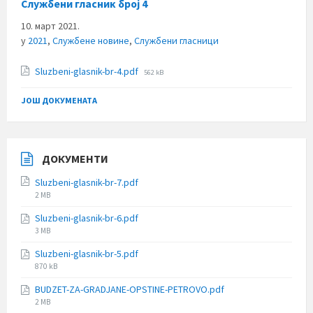
Службени гласник број 4
10. март 2021.
у
2021
,
Службене новине
,
Службени гласници
File
Sluzbeni-glasnik-br-4.pdf
562 kB
size:
ЈОШ ДОКУМЕНАТА
ДОКУМЕНТИ
Sluzbeni-glasnik-br-7.pdf
File
2 MB
size:
Sluzbeni-glasnik-br-6.pdf
File
3 MB
size:
Sluzbeni-glasnik-br-5.pdf
File
870 kB
size:
BUDZET-ZA-GRADJANE-OPSTINE-PETROVO.pdf
File
2 MB