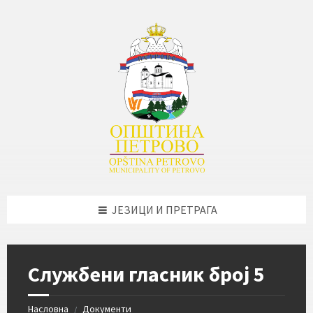
Skip
Skip
Skip
Skip
to
to
to
to
content
left
right
footer
sidebar
sidebar
ЈЕЗИЦИ И ПРЕТРАГА
Службени гласник број 5
Насловна
Документи
/