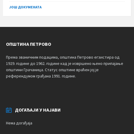
size:
ЈОШ ДОКУМЕНАТА
ОПШТИНА ПЕТРОВО
Према званичним подацима, општина Петрово егзистира од
1929. године до 1962. године кад је извршено њено припајање
општини Грачаница. Статус општине враћен јој је
референдумом грађана 1991. године.
ДОГАЂАЈИ У НАЈАВИ
Нема догађаја