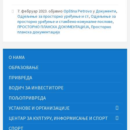
7. фебруар 2023.
објавио
Opština Petrovo
у
Документи
,
Одјељење за просторно уређење и ст
,
Одјељење за
просторно уређење и стамбено-комуналне послове
,
ПРОСТОРНО ПЛАНСКА ДОКУМЕНТАЦИЈА
,
Просторно
планска документација
О НАМА
ОБРАЗОВАЊЕ
ПРИВРЕДА
ВОДИЧ ЗА ИНВЕСТИТОРЕ
ПОЉОПРИВРЕДА
УСТАНОВЕ И ОРГАНИЗАЦИЈЕ
ЦЕНТАР ЗА КУЛТУРУ, ИНФОРМИСАЊЕ И СПОРТ
СПОРТ