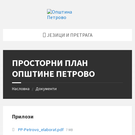
Skip
Skip
Skip
Skip
to
to
to
to
content
left
right
footer
sidebar
sidebar
ЈЕЗИЦИ И ПРЕТРАГА
ПРОСТОРНИ ПЛАН
ОПШТИНЕ ПЕТРОВО
Насловна
Документи
/
Прилози
File
PP-Petrovo_elaborat.pdf
7 MB
size: