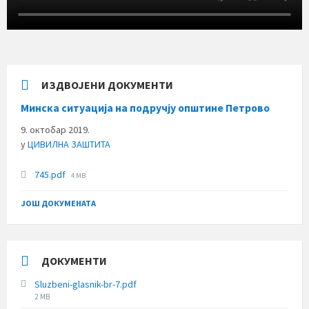
ИЗДВОЈЕНИ ДОКУМЕНТИ
Минска ситуација на подручју општине Петрово
9. октобар 2019.
у
ЦИВИЛНА ЗАШТИТА
File
745.pdf
4 MB
size:
ЈОШ ДОКУМЕНАТА
ДОКУМЕНТИ
Sluzbeni-glasnik-br-7.pdf
File
2 MB
size: