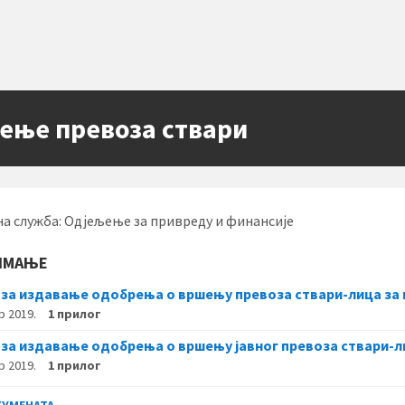
ење превоза ствари
а служба: Одјељење за привреду и финансије
ИМАЊЕ
 за издавање одобрења о вршењу превоза ствари-лица за 
р 2019.
1 прилог
 за издавање одобрења о вршењу јавног превоза ствари-л
р 2019.
1 прилог