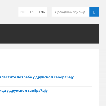
C
S
ЋИР
LAT
ENG
h
E
o
A
o
R
s
C
e
H
l
:
a
n
g
u
a
g
e
:
властите потребе у друмском саобраћају
ица у друмском саобраћају