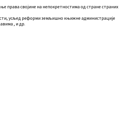
ицање права својине на непокретностима од стране страних
тности, усљед реформи земљишно књижне администрације
вима , и др.