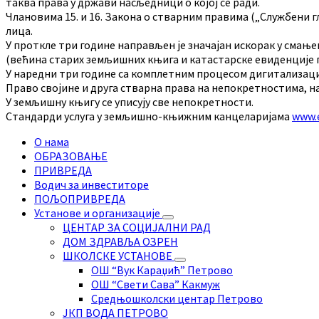
таква права у држави насљедници о којој се ради.
Члановима 15. и 16. Закона о стварним правима („Службени гл
лица.
У проткле три године направљен је значајан искорак у см
(већина старих земљишних књига и катастарске евиденције пр
У наредни три године са комплетним процесом дигитализаци
Право својине и друга стварна права на непокретностима, на
У земљишну књигу се уписују све непокретности.
Стандарди услуга у земљишно-књижним канцеларијама
www.e
О нама
ОБРАЗОВАЊЕ
ПРИВРЕДА
Водич за инвеститоре
ПОЉОПРИВРЕДА
Установе и организације
ЦЕНТАР ЗА СОЦИЈАЛНИ РАД
ДОМ ЗДРАВЉА ОЗРЕН
ШКОЛСКЕ УСТАНОВЕ
ОШ “Вук Караџић” Петрово
ОШ “Свети Сава” Какмуж
Средњошколски центар Петрово
ЈКП ВОДА ПЕТРОВО