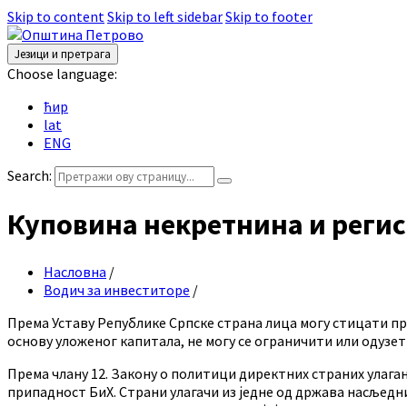
Skip to content
Skip to left sidebar
Skip to footer
Језици и претрага
Choose language:
ћир
lat
ENG
Search:
Куповина некретнина и реги
Насловна
/
Водич за инвеститоре
/
Према Уставу Републике Српске страна лица могу стицати прав
основу уложеног капитала, не могу се ограничити или одузе
Према члану 12. Закону о политици директних страних улагањ
припадност БиХ. Страни улагачи из једне од држава насљедни