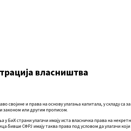
страција власништва
о својине и права на основу улагања капитала, у складу са за
ти законом или другим прописом.
а у БиХ страни улагачи имају иста власничка права на некрет
ца бивше СФРЈ имају таква права под условом да улагачи који