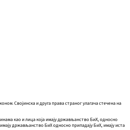
коном. Својинска и друга права страног улагача стечена на
нинама као и лица која имају држављанство БиХ, односно
 имају држављанство БиХ односно припадају БиХ, имају иста