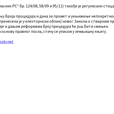
асник РС“ бр. 124/08, 58/09 и 95/11) такође је регулисано ст
ањењу броја процедура и дана за промет и укњижење непокре
енесена је у електорнски облик) новог Закона о стварним пра
је и даљим реформама број прецедура ће још бити смањен.
 основу правног посла, стичу се уписом у земљишну књигу.
zkr.net