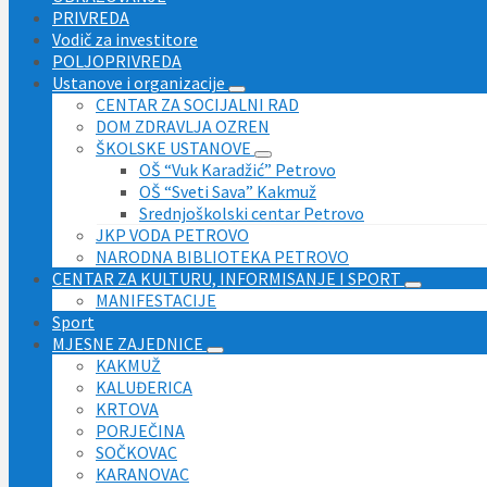
PRIVREDA
Vodič za investitore
POLJOPRIVREDA
Ustanove i organizacije
CENTAR ZA SOCIJALNI RAD
DOM ZDRAVLJA OZREN
ŠKOLSKE USTANOVE
OŠ “Vuk Karadžić” Petrovo
OŠ “Sveti Sava” Kakmuž
Srednjoškolski centar Petrovo
JKP VODA PETROVO
NARODNA BIBLIOTEKA PETROVO
CENTAR ZA KULTURU, INFORMISANJE I SPORT
MANIFESTACIJE
Sport
MJESNE ZAJEDNICE
KAKMUŽ
KALUĐERICA
KRTOVA
PORJEČINA
SOČKOVAC
KARANOVAC