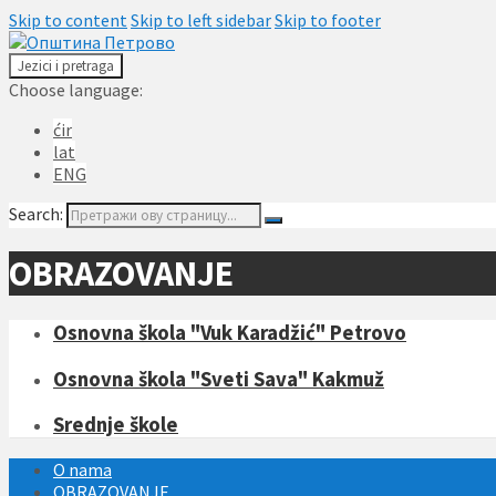
Skip to content
Skip to left sidebar
Skip to footer
Jezici i pretraga
Choose language:
ćir
lat
ENG
Search:
OBRAZOVANJE
Osnovna škola "Vuk Karadžić" Petrovo
Osnovna škola "Sveti Sava" Kakmuž
Srednje škole
O nama
OBRAZOVANJE