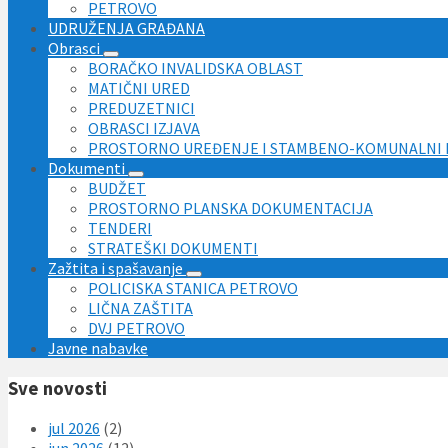
PETROVO
UDRUŽENJA GRAĐANA
Obrasci
BORAČKO INVALIDSKA OBLAST
MATIČNI URED
PREDUZETNICI
OBRASCI IZJAVA
PROSTORNO UREĐENJE I STAMBENO-KOMUNALNI 
Dokumenti
BUDŽET
PROSTORNO PLANSKA DOKUMENTACIJA
TENDERI
STRATEŠKI DOKUMENTI
Zažtita i spašavanje
POLICISKA STANICA PETROVO
LIČNA ZAŠTITA
DVJ PETROVO
Javne nabavke
Sve novosti
jul 2026
(2)