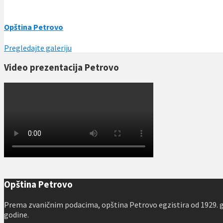
Opština Petrovo
Pregledajte galeriju
Video prezentacija Petrovo
Opština Petrovo
Prema zvaničnim podacima, opština Petrovo egzistira od 1929. go
godine.