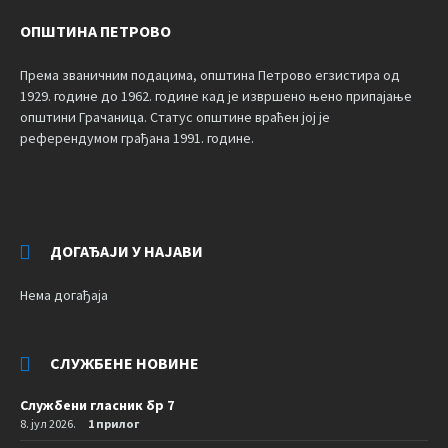
ОПШТИНА ПЕТРОВО
Према званичним подацима, општина Петрово егзистира од
1929. године до 1962. године кад је извршено њено припајање
општини Грачаница. Статус општине враћен јој је
референдумом грађана 1991. године.
ДОГАЂАЈИ У НАЈАВИ
Нема догађаја
СЛУЖБЕНЕ НОВИНЕ
Службени гласник бр 7
8. јул 2026.
1 прилог