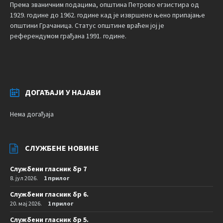
Према званичним подацима, општина Петрово егзистира од
1929. године до 1962. године кад је извршено њено припајање
општини Грачаница. Статус општине враћен јој је
референдумом грађана 1991. године.
ДОГАЂАЈИ У НАЈАВИ
Нема догађаја
СЛУЖБЕНЕ НОВИНЕ
Службени гласник бр 7
8. јул 2026.
1 прилог
Службени гласник бр 6.
20. мај 2026.
1 прилог
Службени гласник бр 5.