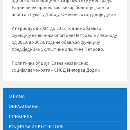
односно на Медицинском факултету у Београду.
Радни вијек провео као љекар болнице „Свети
апостол Лука“ у Добоју. Ожењен, отац двоје дјеце.
У периоду од 2004. до 2012. године обављао
функцију начелника општине Петрово а у периоду
од 2020. до 2024. године обављао функцију
предсједника Скупштине општине Петрово.
Политичка опција: Савез независних
социјалдемократа – СНСД Милорад Додик.
О НАМА
ОБРАЗОВАЊЕ
ПРИВРЕДА
ВОДИЧ ЗА ИНВЕСТИТОРЕ