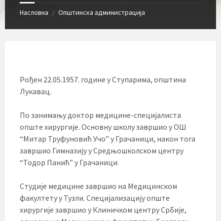
Насловна
Општинска администрација
/
Рођен 22.05.1957. године у Ступарима, општина
Лукавац.
По занимању доктор медицине-специјалиста
опште хирургије. Oсновну школу завршио у ОШ
“Митар Труфуновић Учо” у Грачаници, након тога
завршио Гимназију у Средњошколском центру
“Тодор Панић” у Грачаници.
Студије медицине завршио на Медицинском
факултету у Тузли. Специјализацију опште
хирургије завршио у Клиничком центру Србије,