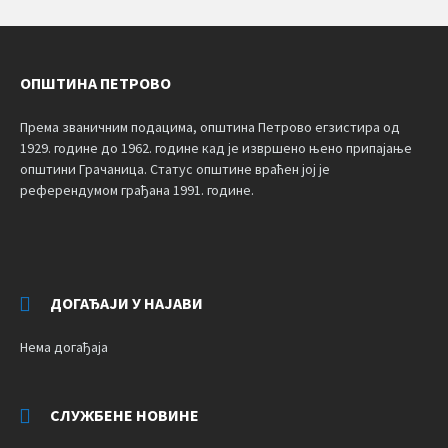
ОПШТИНА ПЕТРОВО
Према званичним подацима, општина Петрово егзистира од
1929. године до 1962. године кад је извршено њено припајање
општини Грачаница. Статус општине враћен јој је
референдумом грађана 1991. године.
ДОГАЂАЈИ У НАЈАВИ
Нема догађаја
СЛУЖБЕНЕ НОВИНЕ