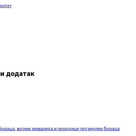
footer
ки додатак
ораца, војних инвалида и породице погинулих бораца