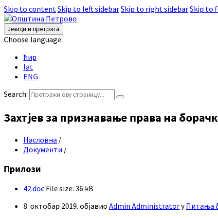
Skip to content
Skip to left sidebar
Skip to right sidebar
Skip to 
Језици и претрага
Choose language:
ћир
lat
ENG
Search:
Захтјев за признавање права на борач
Насловна
/
Документи
/
Прилози
42.doc
File size:
36 kB
8. октобар 2019.
објавио
Admin Administrator
у
Питања б