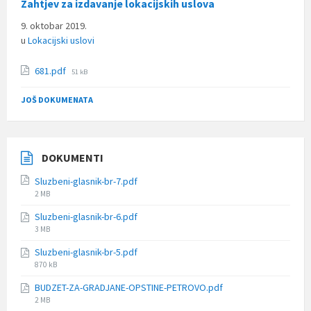
Zahtjev za izdavanje lokacijskih uslova
9. oktobar 2019.
u
Lokacijski uslovi
File
681.pdf
51 kB
size:
JOŠ DOKUMENATA
DOKUMENTI
Sluzbeni-glasnik-br-7.pdf
File
2 MB
size:
Sluzbeni-glasnik-br-6.pdf
File
3 MB
size:
Sluzbeni-glasnik-br-5.pdf
File
870 kB
size:
BUDZET-ZA-GRADJANE-OPSTINE-PETROVO.pdf
File
2 MB