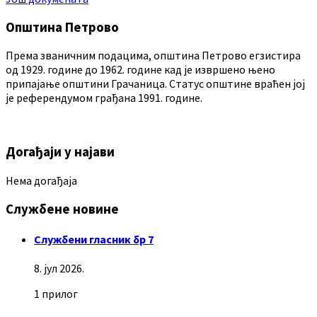
Општина Петрово
Према званичним подацима, општина Петрово егзистира
од 1929. године до 1962. године кад је извршено њено
припајање општини Грачаница. Статус општине враћен јој
је референдумом грађана 1991. године.
Догађаји у најави
Нема догађаја
Службене новине
Службени гласник бр 7
8. јул 2026.
1 прилог