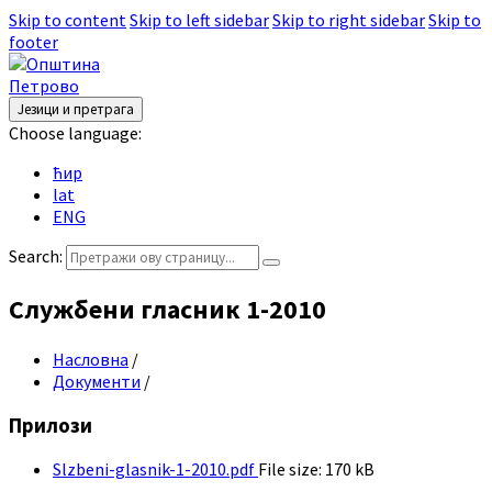
Skip to content
Skip to left sidebar
Skip to right sidebar
Skip to
footer
Језици и претрага
Choose language:
ћир
lat
ENG
Search:
Службени гласник 1-2010
Насловна
/
Документи
/
Прилози
Slzbeni-glasnik-1-2010.pdf
File size:
170 kB