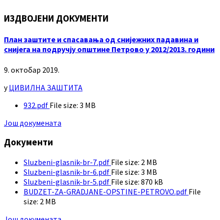
ИЗДВОЈЕНИ ДОКУМЕНТИ
План заштите и спасавања од снијежних падавина и
снијега на подручју општине Петрово у 2012/2013. години
9. октобар 2019.
у
ЦИВИЛНА ЗАШТИТА
932.pdf
File size:
3 MB
Још докумената
Документи
Sluzbeni-glasnik-br-7.pdf
File size:
2 MB
Sluzbeni-glasnik-br-6.pdf
File size:
3 MB
Sluzbeni-glasnik-br-5.pdf
File size:
870 kB
BUDZET-ZA-GRADJANE-OPSTINE-PETROVO.pdf
File
size:
2 MB
Још докумената