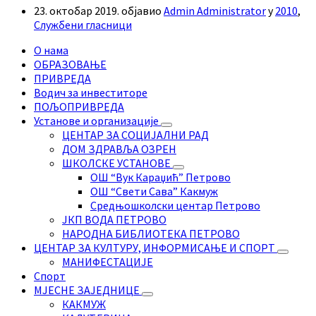
23. октобар 2019.
објавио
Admin Administrator
у
2010
,
Службени гласници
О нама
ОБРАЗОВАЊЕ
ПРИВРЕДА
Водич за инвеститоре
ПОЉОПРИВРЕДА
Установе и организације
ЦЕНТАР ЗА СОЦИЈАЛНИ РАД
ДОМ ЗДРАВЉА ОЗРЕН
ШКОЛСКЕ УСТАНОВЕ
ОШ “Вук Караџић” Петрово
ОШ “Свети Сава” Какмуж
Средњошколски центар Петрово
ЈКП ВОДА ПЕТРОВО
НАРОДНА БИБЛИОТЕКА ПЕТРОВО
ЦЕНТАР ЗА КУЛТУРУ, ИНФОРМИСАЊЕ И СПОРТ
МАНИФЕСТАЦИЈЕ
Спорт
МЈЕСНЕ ЗАЈЕДНИЦЕ
КАКМУЖ